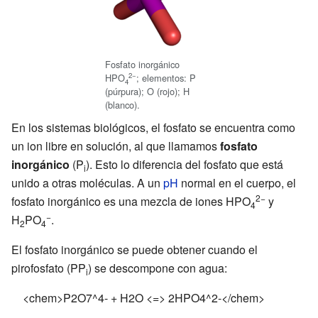
Fosfato inorgánico
2−
HPO
; elementos: P
4
(púrpura); O (rojo); H
(blanco).
En los sistemas biológicos, el fosfato se encuentra como
un ion libre en solución, al que llamamos
fosfato
inorgánico
(P
). Esto lo diferencia del fosfato que está
i
unido a otras moléculas. A un
pH
normal en el cuerpo, el
2−
fosfato inorgánico es una mezcla de iones HPO
y
4
−
H
PO
.
2
4
El fosfato inorgánico se puede obtener cuando el
pirofosfato (PP
) se descompone con agua:
i
<chem>P2O7^4- + H2O <=> 2HPO4^2-</chem>