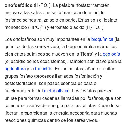
ortofosfórico
(H
PO
). La palabra "fosfato" también
3
4
incluye a las sales que se forman cuando el ácido
fosfórico se neutraliza solo en parte. Estas son el fosfato
2-
-
monoácido (HPO
) y el fosfato diácido (H
PO
).
4
2
4
Los ortofosfatos son muy importantes en la
bioquímica
(la
química de los seres vivos), la biogeoquímica (cómo los
elementos químicos se mueven en la Tierra) y la
ecología
(el estudio de los ecosistemas). También son clave para la
agricultura
y la
industria
. En las células, añadir o quitar
grupos fosfato (procesos llamados fosforilación y
desfosforilación) son pasos esenciales para el
funcionamiento del
metabolismo
. Los fosfatos pueden
unirse para formar cadenas llamadas polifosfatos, que son
como una reserva de energía para las células. Cuando se
liberan, proporcionan la energía necesaria para muchas
reacciones químicas dentro de los seres vivos.