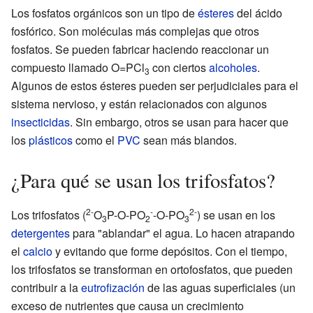
Los fosfatos orgánicos son un tipo de
ésteres
del ácido
fosfórico. Son moléculas más complejas que otros
fosfatos. Se pueden fabricar haciendo reaccionar un
compuesto llamado O=PCl
con ciertos
alcoholes
.
3
Algunos de estos ésteres pueden ser perjudiciales para el
sistema nervioso, y están relacionados con algunos
insecticidas
. Sin embargo, otros se usan para hacer que
los
plásticos
como el
PVC
sean más blandos.
¿Para qué se usan los trifosfatos?
2-
-
2-
Los trifosfatos (
O
P-O-PO
-O-PO
) se usan en los
3
2
3
detergentes
para "ablandar" el agua. Lo hacen atrapando
el
calcio
y evitando que forme depósitos. Con el tiempo,
los trifosfatos se transforman en ortofosfatos, que pueden
contribuir a la
eutrofización
de las aguas superficiales (un
exceso de nutrientes que causa un crecimiento