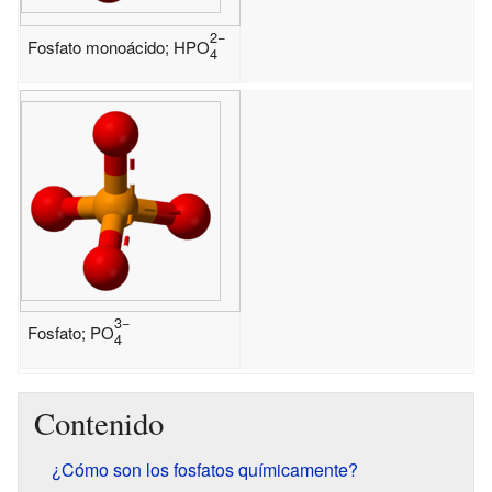
2−
Fosfato monoácido;
HPO
4
3−
Fosfato;
PO
4
Contenido
¿Cómo son los fosfatos químicamente?