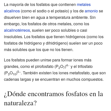
La mayoría de los fosfatos que contienen
metales
alcalinos
(como el sodio o el potasio) y los de
amonio
se
disuelven bien en agua a temperatura ambiente. Sin
embargo, los fosfatos de otros metales, como los
alcalinotérreos
, suelen ser poco solubles o casi
insolubles. Los fosfatos que tienen hidrógenos (como los
fosfatos de hidrógeno y dihidrógeno) suelen ser un poco
más solubles que los que no los tienen.
Los fosfatos pueden unirse para formar iones más
4−
grandes, como el pirofosfato (P
O
)
y el trifosfato
2
7
5−
(P
O
)
. También existen los iones metafosfato, que son
3
10
cadenas largas y se encuentran en muchos compuestos.
¿Dónde encontramos fosfatos en la
naturaleza?