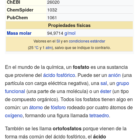
26020
ChEBI
1032
ChemSpider
1061
PubChem
Propiedades físicas
94,9714
g
/
mol
Masa molar
Valores en el
SI
y en
condiciones estándar
(25
℃
y 1
atm
), salvo que se indique lo contrario.
En el mundo de la química, un
fosfato
es una sustancia
que proviene del
ácido fosfórico
. Puede ser un
anión
(una
partícula con carga eléctrica negativa), una
sal
, un
grupo
funcional
(una parte de una molécula) o un
éster
(un tipo
de compuesto orgánico). Todos los fosfatos tienen algo en
común: un
átomo
de
fósforo
rodeado por cuatro átomos de
oxígeno
, formando una figura llamada
tetraedro
.
También se les llama
ortofosfatos
porque vienen de la
forma más común del ácido fosfórico, el
ácido