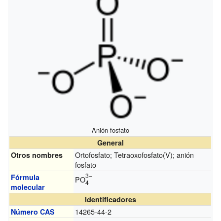
Anión fosfato
General
Ortofosfato; Tetraoxofosfato(V); anión
Otros nombres
fosfato
3−
Fórmula
PO
4
molecular
Identificadores
14265-44-2
Número CAS