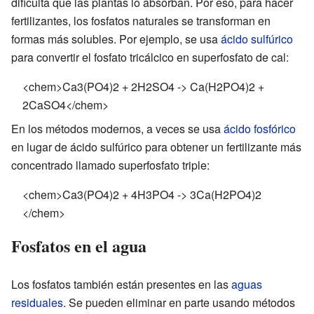
dificulta que las plantas lo absorban. Por eso, para hacer
fertilizantes, los fosfatos naturales se transforman en
formas más solubles. Por ejemplo, se usa
ácido sulfúrico
para convertir el fosfato tricálcico en superfosfato de cal:
<chem>Ca3(PO4)2 + 2H2SO4 -> Ca(H2PO4)2 +
2CaSO4</chem>
En los métodos modernos, a veces se usa
ácido fosfórico
en lugar de ácido sulfúrico para obtener un fertilizante más
concentrado llamado superfosfato triple:
<chem>Ca3(PO4)2 + 4H3PO4 -> 3Ca(H2PO4)2
</chem>
Fosfatos en el agua
Los fosfatos también están presentes en las
aguas
residuales
. Se pueden eliminar en parte usando métodos