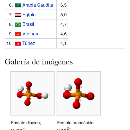
6.
Arabia Saudita
6,5
7.
Egipto
5,0
8.
Brasil
4,7
9.
Vietnam
4,6
10.
Túnez
4,1
Galería de imágenes
Fosfato diácido;
Fosfato monoácido;
−
2−