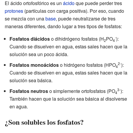
El ácido ortofosfórico es un
ácido
que puede perder tres
protones
(partículas con carga positiva). Por eso, cuando
se mezcla con una
base
, puede neutralizarse de tres
maneras diferentes, dando lugar a tres tipos de fosfatos:
-
Fosfatos diácidos
o dihidrógeno fosfatos (H
PO
):
2
4
Cuando se disuelven en agua, estas sales hacen que la
solución sea un poco ácida.
2-
Fosfatos monoácidos
o hidrógeno fosfatos (HPO
):
4
Cuando se disuelven en agua, estas sales hacen que la
solución sea básica.
3-
Fosfatos neutros
o simplemente ortofosfatos (PO
):
4
También hacen que la solución sea básica al disolverse
en agua.
¿Son solubles los fosfatos?