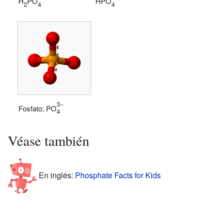
H
PO
HPO
2
4
4
3−
Fosfato;
PO
4
Véase también
En inglés:
Phosphate Facts for Kids