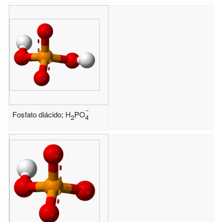
−
Fosfato diácido;
H
PO
2
4