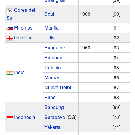
Corea del
Seúl
1968
[60]
Sur
Filipinas
Manila
[61]
Georgia
Tiflis
[62]
Bangalore
1960
[63]
Bombay
[64]
Calcuta
[65]
India
Madras
[66]
Nueva Delhi
[67]
Pune
[68]
Bandung
[69]
Indonesia
Surabaya
(CG)
[70]
Yakarta
[71]