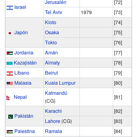
Jerusalén
[72]
Israel
Tel Aviv
1979
[73]
Kioto
[74]
Japón
Osaka
[75]
Tokio
[76]
Jordania
Amán
[77]
Kazajistán
Almaty
[78]
Líbano
Beirut
[79]
Malasia
Kuala Lumpur
[80]
Katmandú
Nepal
[81]
(CG)
Karachi
[82]
Pakistán
Lahore
(CG)
[83]
Palestina
Ramala
[84]