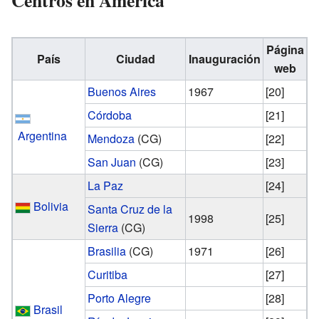
Centros en América
Página
País
Ciudad
Inauguración
web
Buenos Aires
1967
[20]
Córdoba
[21]
Argentina
Mendoza
(CG)
[22]
San Juan
(CG)
[23]
La Paz
[24]
Bolivia
Santa Cruz de la
1998
[25]
Sierra
(CG)
Brasilia
(CG)
1971
[26]
Curitiba
[27]
Porto Alegre
[28]
Brasil