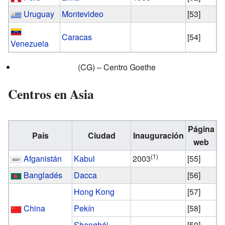
Uruguay
Montevideo
[53]
Caracas
[54]
Venezuela
(CG) –
Centro Goethe
Centros en Asia
Página
País
Ciudad
Inauguración
web
(1)
Afganistán
Kabul
2003
[55]
Bangladés
Dacca
[56]
Hong Kong
[57]
China
Pekín
[58]
Shanghái
[59]