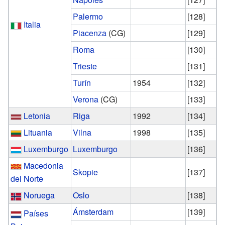
Palermo
[128]
Italia
Piacenza
(CG)
[129]
Roma
[130]
Trieste
[131]
Turín
1954
[132]
Verona
(CG)
[133]
Letonia
Riga
1992
[134]
Lituania
Vilna
1998
[135]
Luxemburgo
Luxemburgo
[136]
Macedonia
Skopie
[137]
del Norte
Noruega
Oslo
[138]
Ámsterdam
[139]
Países