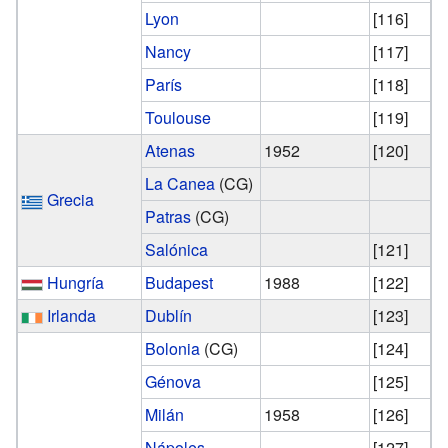
Lyon
[116]
Nancy
[117]
París
[118]
Toulouse
[119]
Atenas
1952
[120]
La Canea
(CG)
Grecia
Patras
(CG)
Salónica
[121]
Hungría
Budapest
1988
[122]
Irlanda
Dublín
[123]
Bolonia
(CG)
[124]
Génova
[125]
Milán
1958
[126]
Nápoles
[127]