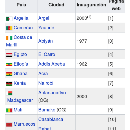
Página
País
Ciudad
Inauguración
web
(1)
Argelia
Argel
2003
[1]
Camerún
Yaundé
[2]
Costa de
Abiyán
1977
[3]
Marfil
Egipto
El Cairo
[4]
Etiopía
Addis Abeba
1962
[5]
Ghana
Acra
[6]
Kenia
Nairobi
[7]
Antananarivo
2000
[8]
Madagascar
(CG)
Malí
Bamako
(CG)
[9]
Casablanca
[10]
Marruecos
Rabat
[11]