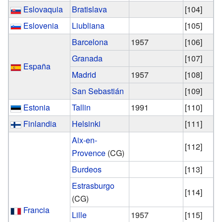
Eslovaquia
Bratislava
[104]
Eslovenia
Liubliana
[105]
Barcelona
1957
[106]
Granada
[107]
España
Madrid
1957
[108]
San Sebastián
[109]
Estonia
Tallin
1991
[110]
Finlandia
Helsinki
[111]
Aix-en-
[112]
Provence
(CG)
Burdeos
[113]
Estrasburgo
[114]
(CG)
Francia
Lille
1957
[115]