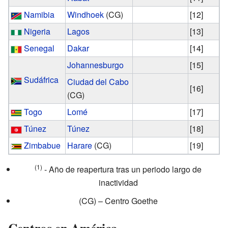
Namibia
Windhoek
(CG)
[12]
Nigeria
Lagos
[13]
Senegal
Dakar
[14]
Johannesburgo
[15]
Sudáfrica
Ciudad del Cabo
[16]
(CG)
Togo
Lomé
[17]
Túnez
Túnez
[18]
Zimbabue
Harare
(CG)
[19]
(1)
-
Año de reapertura tras un periodo largo de
inactividad
(CG) –
Centro Goethe