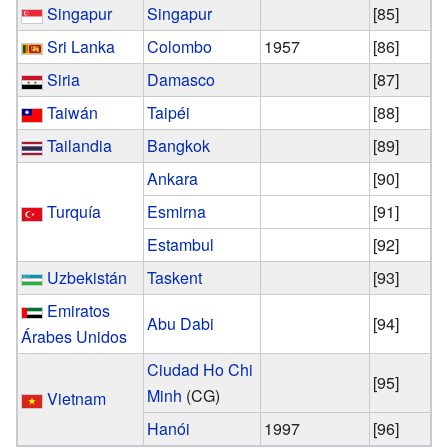
Singapur
Singapur
[85]
Sri Lanka
Colombo
1957
[86]
Siria
Damasco
[87]
Taiwán
Taipéi
[88]
Tailandia
Bangkok
[89]
Ankara
[90]
Turquía
Esmirna
[91]
Estambul
[92]
Uzbekistán
Taskent
[93]
Emiratos
Abu Dabi
[94]
Árabes Unidos
Ciudad Ho Chi
[95]
Minh
(CG)
Vietnam
Hanói
1997
[96]