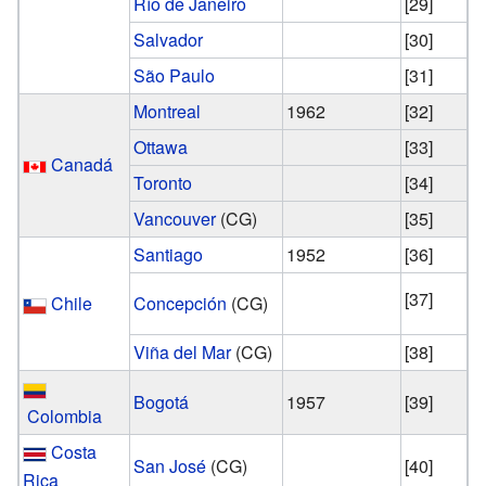
Río de Janeiro
[29]
Salvador
[30]
São Paulo
[31]
Montreal
1962
[32]
Ottawa
[33]
Canadá
Toronto
[34]
Vancouver
(CG)
[35]
Santiago
1952
[36]
[37]
Chile
Concepción
(CG)
Viña del Mar
(CG)
[38]
Bogotá
1957
[39]
Colombia
Costa
San José
(CG)
[40]
Rica