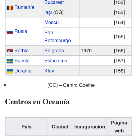
Bucarest
[152]
Rumanía
Iași
(CG)
[153]
Moscú
[154]
Rusia
San
[155]
Petersburgo
Serbia
Belgrado
1970
[156]
Suecia
Estocolmo
[157]
Ucrania
Kiev
[158]
(CG) –
Centro Goethe
Centros en Oceanía
Página
País
Ciudad
Inauguración
web