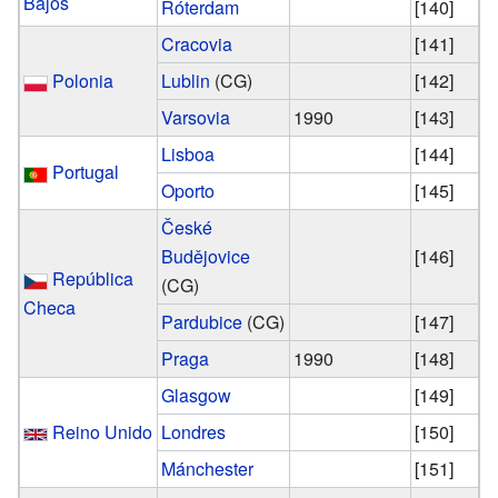
Bajos
Róterdam
[140]
Cracovia
[141]
Polonia
Lublin
(CG)
[142]
Varsovia
1990
[143]
Lisboa
[144]
Portugal
Oporto
[145]
České
Budějovice
[146]
República
(CG)
Checa
Pardubice
(CG)
[147]
Praga
1990
[148]
Glasgow
[149]
Reino Unido
Londres
[150]
Mánchester
[151]