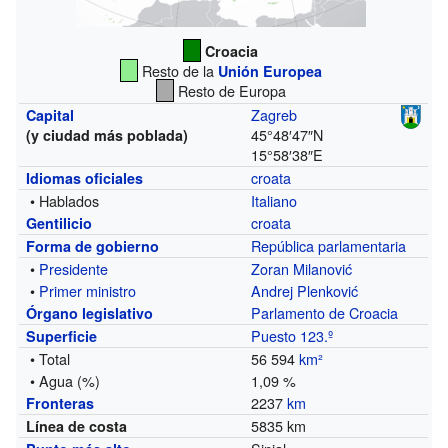
Croacia
Resto de la
Unión Europea
Resto de Europa
Zagreb
Capital
45°48′47″N
(y ciudad más poblada)
15°58′38″E
croata
Idiomas oficiales
• Hablados
Italiano
croata
Gentilicio
República parlamentaria
Forma de gobierno
•
Presidente
Zoran Milanović
•
Primer ministro
Andrej Plenković
Parlamento de Croacia
Órgano legislativo
Puesto 123.º
Superficie
• Total
56 594
km²
• Agua (%)
1,09 %
2237
km
Fronteras
5835 km
Línea de costa