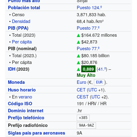
Sinjal
Punto más alto
Puesto 124.º
Población total
• Censo
3,871,833 hab.
•
Densidad
68,4 hab./km²
Puesto 77.º
PIB
(
PPA
)
• Total
(2023)
$164.672 millones
•
Per cápita
$42,873
Puesto 77.º
PIB (nominal)
• Total
(2023.)
$80.185 billion
• Per cápita
$20,876
(
41.º
) –
IDH
(2023)
0,889
Muy Alto
Euro
(€,
).
Moneda
EUR
CET
(
UTC
+1).
Huso horario
• En
verano
CEST
(
UTC
+2).
191 / HRV / HR
Código ISO
.hr
Dominio internet
Prefijo telefónico
+385
Prefijo radiofónico
9AA-9AZ
9A
Siglas país para aeronaves