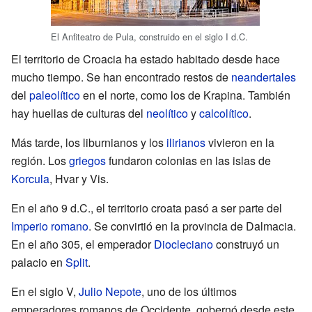
El Anfiteatro de Pula, construido en el siglo I d.C.
El territorio de Croacia ha estado habitado desde hace
mucho tiempo. Se han encontrado restos de
neandertales
del
paleolítico
en el norte, como los de Krapina. También
hay huellas de culturas del
neolítico
y
calcolítico
.
Más tarde, los liburnianos y los
ilirianos
vivieron en la
región. Los
griegos
fundaron colonias en las islas de
Korcula
, Hvar y Vis.
En el año 9 d.C., el territorio croata pasó a ser parte del
Imperio romano
. Se convirtió en la provincia de Dalmacia.
En el año 305, el emperador
Diocleciano
construyó un
palacio en
Split
.
En el siglo V,
Julio Nepote
, uno de los últimos
emperadores romanos de Occidente, gobernó desde este