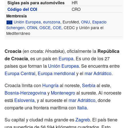
HR
Siglas país para automóviles
CRO
Código del COI
Membresía
Unión Europea
,
eurozona
, EuroMed,
ONU
,
Espacio
Schengen
,
OTAN
,
OSCE
,
COE
, CEDC y Unión para el
Mediterráneo
Croacia
(en croata:
Hrvatska
), oficialmente la
República
de Croacia
, es un país en
Europa
. Es uno de los 27
países que forman la
Unión Europea
. Se encuentra entre
Europa Central
,
Europa meridional
y el
mar Adriático
.
Croacia limita con
Hungría
al noreste,
Serbia
al este,
Bosnia-Herzegovina
y
Montenegro
al sureste. Al noroeste
está
Eslovenia
, y al suroeste el
mar Adriático
, donde
comparte una frontera marítima con
Italia
.
Su capital y ciudad más grande es
Zagreb
. El país tiene
una superficie de 56.594 kilómetros cuadrados. Esto