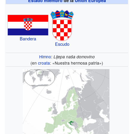
Estado miembro
de la
Unión Europea
Bandera
Escudo
Himno
:
Lijepa naša domovino
(en
croata
: «Nuestra hermosa patria»)