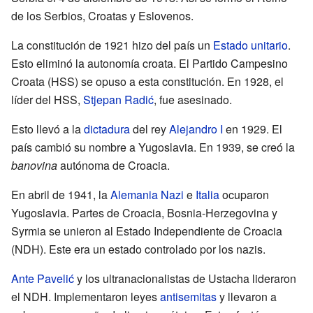
de los Serbios, Croatas y Eslovenos.
La constitución de 1921 hizo del país un
Estado unitario
.
Esto eliminó la autonomía croata. El Partido Campesino
Croata (HSS) se opuso a esta constitución. En 1928, el
líder del HSS,
Stjepan Radić
, fue asesinado.
Esto llevó a la
dictadura
del rey
Alejandro I
en 1929. El
país cambió su nombre a Yugoslavia. En 1939, se creó la
banovina
autónoma de Croacia.
En abril de 1941, la
Alemania Nazi
e
Italia
ocuparon
Yugoslavia. Partes de Croacia, Bosnia-Herzegovina y
Syrmia se unieron al Estado Independiente de Croacia
(NDH). Este era un estado controlado por los nazis.
Ante Pavelić
y los ultranacionalistas de Ustacha lideraron
el NDH. Implementaron leyes
antisemitas
y llevaron a