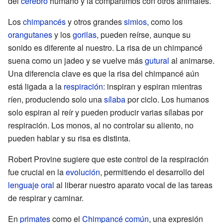
del
cerebro
humano y la compartimos con otros animales.
Los
chimpancés
y otros grandes
simios
, como los
orangutanes
y los
gorilas
, pueden reírse, aunque su
sonido es diferente al nuestro. La risa de un chimpancé
suena como un jadeo y se vuelve más
gutural
al animarse.
Una diferencia clave es que la risa del chimpancé aún
está ligada a la
respiración
: inspiran y espiran mientras
ríen, produciendo solo una
sílaba
por ciclo. Los humanos
solo espiran al reír y pueden producir varias sílabas por
respiración. Los monos, al no controlar su aliento, no
pueden hablar y su risa es distinta.
Robert Provine sugiere que este control de la respiración
fue crucial en la
evolución
, permitiendo el desarrollo del
lenguaje oral
al liberar nuestro aparato vocal de las tareas
de respirar y caminar.
En
primates
como el
Chimpancé común
, una expresión