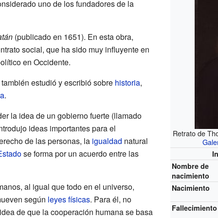
onsiderado uno de los fundadores de la
atán
(publicado en 1651). En esta obra,
ntrato social, que ha sido muy influyente en
olítico en Occidente.
 también estudió y escribió sobre
historia
,
ca
.
r la idea de un gobierno fuerte (llamado
introdujo ideas importantes para el
Retrato de T
derecho de las personas, la
igualdad
natural
Gale
Estado
se forma por un acuerdo entre las
I
Nombre de
nacimiento
anos, al igual que todo en el universo,
Nacimiento
 mueven según
leyes físicas
. Para él, no
Fallecimiento
a idea de que la cooperación humana se basa