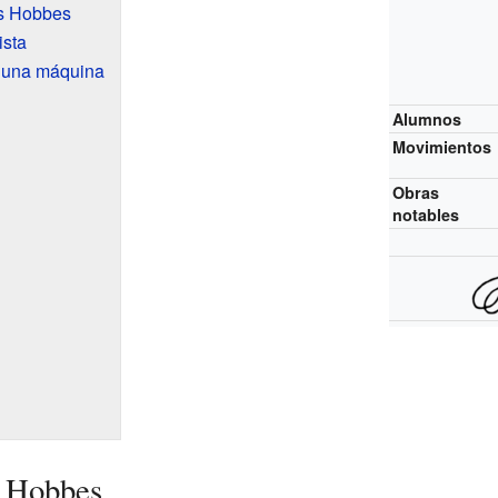
s Hobbes
sta
 una máquina
Alumnos
Movimientos
Obras
notables
s Hobbes