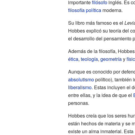
importante
filósofo
inglés. Es c
filosofía política
moderna.
Su libro más famoso es el
Levi
Hobbes explicó su teoría del co
el desarrollo del pensamiento p
Además de la filosofía, Hobbes
ética
,
teología
,
geometría
y
físi
Aunque es conocido por defende
absolutismo
político), también 
liberalismo
. Estas incluyen el 
entre ellas, y la idea de que el
personas.
Hobbes creía que los seres hum
están hechos de materia y se
existe un alma inmaterial. Est