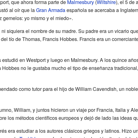
ort, que ahora forma parte de
Malmesbury
(
Wiltshire
), el 5 de
stó al oír que la
Gran Armada
española se acercaba a Inglaterr
z gemelos: yo mismo y el miedo».
ni siquiera el nombre de su madre. Su padre era un vicario que
 del tío de Thomas, Francis Hobbes. Francis era un comerciante 
estudió en Westport y luego en Malmesbury. A los quince años,
 a Hobbes no le gustaba mucho el tipo de enseñanza tradicional, 
endado como tutor para el hijo de William Cavendish, un nobl
no, William, y juntos hicieron un viaje por Francia, Italia y A
bre los métodos científicos europeos y dejó de lado las ideas q
rés era estudiar a los autores clásicos griegos y latinos. Hizo u