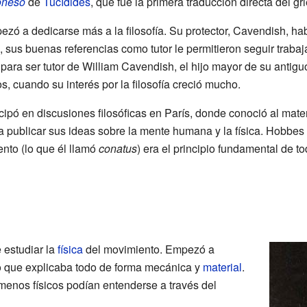
poneso
de
Tucídides
, que fue la primera traducción directa del gri
 a dedicarse más a la filosofía. Su protector, Cavendish, hab
 sus buenas referencias como tutor le permitieron seguir trabaj
 para ser tutor de William Cavendish, el hijo mayor de su antig
s, cuando su interés por la filosofía creció mucho.
cipó en discusiones filosóficas en París, donde conoció al mate
 publicar sus ideas sobre la mente humana y la física. Hobbes 
ento (lo que él llamó
conatus
) era el principio fundamental de to
 estudiar la
física
del movimiento. Empezó a
ico que explicaba todo de forma mecánica y
material
.
menos físicos podían entenderse a través del