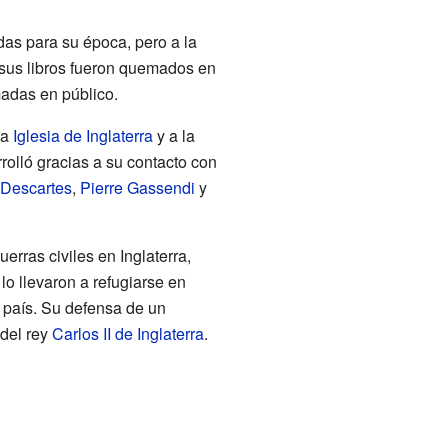
as para su época, pero a la
 sus libros fueron quemados en
madas en público.
la
Iglesia de Inglaterra
y a la
rolló gracias a su contacto con
Descartes
,
Pierre Gassendi
y
erras civiles en Inglaterra,
 lo llevaron a refugiarse en
 país. Su defensa de un
 del rey
Carlos II de Inglaterra
.