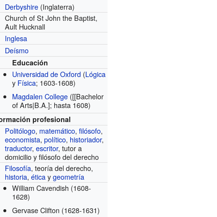
Derbyshire
(Inglaterra)
Church of St John the Baptist,
Ault Hucknall
Inglesa
Deísmo
Educación
Universidad de Oxford
(
Lógica
y
Física
; 1603-1608)
Magdalen College
([[Bachelor
of Arts|B.A.]; hasta 1608)
formación profesional
Politólogo
,
matemático
,
filósofo
,
economista
,
político
,
historiador
,
traductor
,
escritor
, tutor a
domicilio y filósofo del derecho
Filosofía
, teoría del derecho,
historia
,
ética
y
geometría
William Cavendish
(1608-
1628)
Gervase Clifton
(1628-1631)