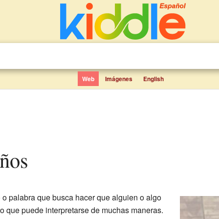
Web
Imágenes
English
iños
 o palabra que busca hacer que alguien o algo
to que puede interpretarse de muchas maneras.