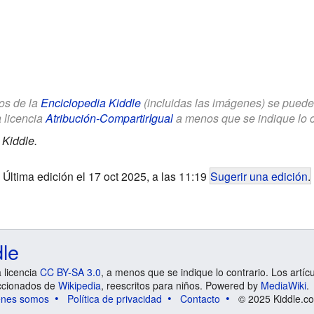
los de la
Enciclopedia Kiddle
(incluidas las imágenes) se puede u
a licencia
Atribución-CompartirIgual
a menos que se indique lo con
 Kiddle.
Última edición el 17 oct 2025, a las 11:19
Sugerir una edición
.
dle
a licencia
CC BY-SA 3.0
, a menos que se indique lo contrario. Los artíc
ccionados de
Wikipedia
, reescritos para niños. Powered by
MediaWiki
.
énes somos
Política de privacidad
Contacto
© 2025 Kiddle.co