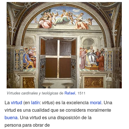
de
Rafael
, 1511
Virtudes cardinales y teológicas
La
virtud
(en
latín
:
virtus
) es la excelencia
moral
. Una
virtud es una cualidad que se considera moralmente
buena
. Una virtud es una disposición de la
persona para obrar de