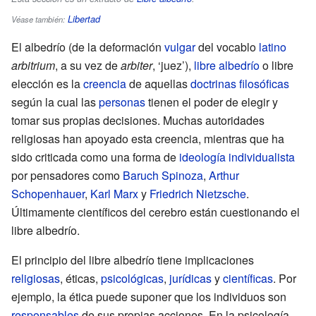
Libertad
Véase también:
El albedrío (de la deformación
vulgar
del vocablo
latino
arbitrium
, a su vez de
arbiter
, ‘juez’),
libre albedrío
o libre
elección es la
creencia
de aquellas
doctrinas
filosóficas
según la cual las
personas
tienen el poder de elegir y
tomar sus propias decisiones. Muchas autoridades
religiosas han apoyado esta creencia, mientras que ha
sido criticada como una forma de
ideología
individualista
por pensadores como
Baruch Spinoza
,
Arthur
Schopenhauer
,
Karl Marx
y
Friedrich Nietzsche
.
Últimamente científicos del cerebro están cuestionando el
libre albedrío.
El principio del libre albedrío tiene implicaciones
religiosas
, éticas,
psicológicas
,
jurídicas
y
científicas
. Por
ejemplo, la ética puede suponer que los individuos son
responsables
de sus propias acciones. En la psicología,