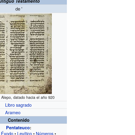
Antiguo Testamento
de
'
 Alepo, datado hacia el año 920
Libro sagrado
Arameo
Contenido
Pentateuco
:
•
Éxodo
•
Levítico
•
Números
•