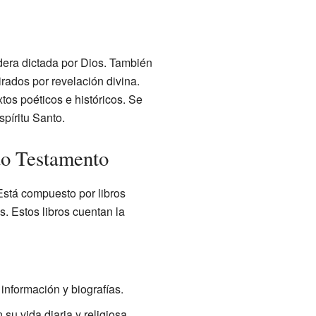
dera dictada por Dios. También
irados por revelación divina.
tos poéticos e históricos. Se
spíritu Santo.
uo Testamento
Está compuesto por libros
as. Estos libros cuentan la
 información y biografías.
u vida diaria y religiosa.