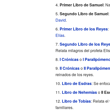
Primer Libro de Samuel
: Na
Segundo Libro de Samuel
:
David
.
Primer Libro de los Reyes
:
Elías
.
Segundo Libro de los Rey
Relata milagros del profeta Eli
I Crónicas
o
I Paralipómen
II Crónicas
o
II Paralipóme
reinados de los reyes.
Libro de Esdras
: Se enfoc
Libro de Nehemías
o
II E
Libro de Tobías
: Relata el
familiares.