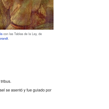
és
con las Tablas de la Ley, de
randt
.
tribus.
ael se asentó y fue guiado por