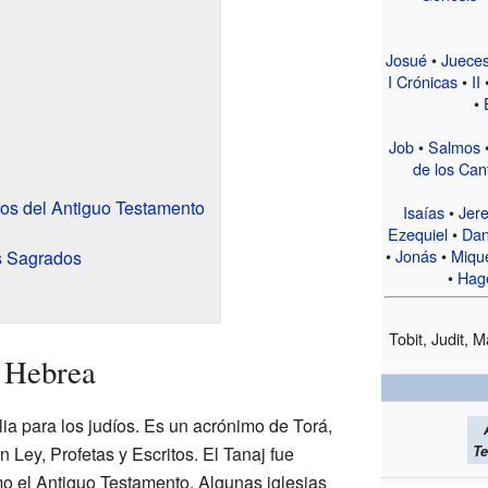
Josué
•
Juece
I Crónicas
•
II
•
Job
•
Salmos
de los Can
ros del Antiguo Testamento
Isaías
•
Jer
Ezequiel
•
Dan
•
Jonás
•
Miqu
s Sagrados
•
Hag
Tobit, Judit, 
a Hebrea
ia para los judíos. Es un acrónimo de Torá,
Te
 Ley, Profetas y Escritos. El Tanaj fue
mo el Antiguo Testamento. Algunas iglesias