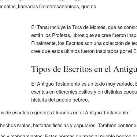
icionales, llamados Deuterocanónicos, que no
El Tanaj incluye la Torá de Moisés, que se consi
están los Profetas, libros que se cree fueron insp
Finalmente, los Escritos son una colección de tex
cree que estos últimos fueron inspirados por el E
Tipos de Escritos en el Antig
El Antiguo Testamento es un texto muy variado. 
escritos en diferentes estilos y en distintas époc
historia del pueblo hebreo.
os de escritos o géneros literarios en el Antiguo Testamento:
 hechos reales, historias ficticias y populares. También contiene
las y mandamientos. Estas normas guiaban al pueblo hebreo en s