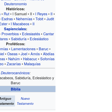
Deuteronomio
Históricos:
s
•
Rut
• I Samuel • II •
I Reyes
•
II
•
•
Esdras
•
Nehemías
•
Tobit
•
Judit
Ester
•
I Macabeos
•
II
Sapienciales
:
•
Proverbios
•
Eclesiastés
•
Cantar
tares
•
Sabiduría
•
Eclesiástico
Proféticos:
emías
•
Lamentaciones
•
Baruc
•
iel
•
Oseas
•
Joel
•
Amós
•
Abdías
eas
•
Nahúm
•
Habacuc
•
Sofonías
eo
•
Zacarías
•
Malaquías
Deuterocanónicos
:
Macabeos, Sabiduría, Eclesiástico y
Baruc
Biblia
Antiguo
Nuevo
stamento
Testamento