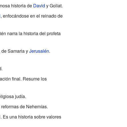
amosa historia de
David
y Goliat.
l
, enfocándose en el reinado de
én narra la historia del profeta
da de Samaria y
Jerusalén
.
d.
ración final. Resume los
ligiosa judía.
as reformas de Nehemías.
. Es una historia sobre valores