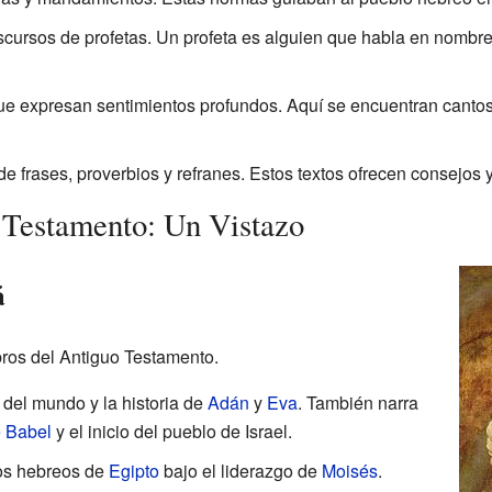
scursos de profetas. Un profeta es alguien que habla en nombre 
que expresan sentimientos profundos. Aquí se encuentran canto
e frases, proverbios y refranes. Estos textos ofrecen consejos y
 Testamento: Un Vistazo
á
bros del Antiguo Testamento.
 del mundo y la historia de
Adán
y
Eva
. También narra
e Babel
y el inicio del pueblo de Israel.
los hebreos de
Egipto
bajo el liderazgo de
Moisés
.