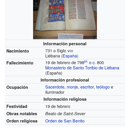
Información personal
731 o Siglo
viii
Nacimiento
Liébana (
España
)
jul.
19 de febrero de 798
o
c.
800
Fallecimiento
Monasterio de Santo Toribio de Liébana
(España)
Información profesional
Sacerdote
,
monje
,
escritor
,
teólogo
e
Ocupación
iluminador
Información religiosa
19 de febrero
Festividad
Obras notables
Beato de Saint-Sever
Orden de San Benito
Orden religiosa