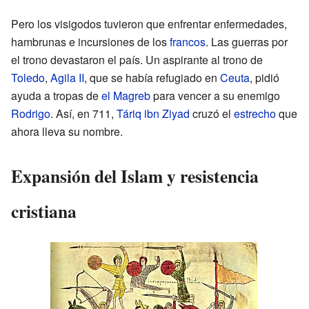
Pero los visigodos tuvieron que enfrentar enfermedades,
hambrunas e incursiones de los
francos
. Las guerras por
el trono devastaron el país. Un aspirante al trono de
Toledo
,
Agila II
, que se había refugiado en
Ceuta
, pidió
ayuda a tropas de
el Magreb
para vencer a su enemigo
Rodrigo
. Así, en 711,
Táriq ibn Ziyad
cruzó el
estrecho
que
ahora lleva su nombre.
Expansión del Islam y resistencia
cristiana