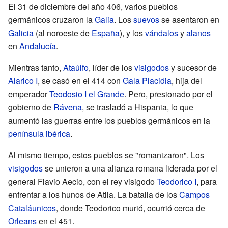
El 31 de diciembre del año 406, varios pueblos
germánicos cruzaron la
Galia
. Los
suevos
se asentaron en
Galicia
(al noroeste de
España
), y los
vándalos
y
alanos
en
Andalucía
.
Mientras tanto,
Ataúlfo
, líder de los
visigodos
y sucesor de
Alarico I
, se casó en el 414 con
Gala Placidia
, hija del
emperador
Teodosio I el Grande
. Pero, presionado por el
gobierno de
Rávena
, se trasladó a Hispania, lo que
aumentó las guerras entre los pueblos germánicos en la
península ibérica
.
Al mismo tiempo, estos pueblos se "romanizaron". Los
visigodos
se unieron a una alianza romana liderada por el
general Flavio Aecio, con el rey visigodo
Teodorico I
, para
enfrentar a los hunos de Atila. La batalla de los
Campos
Cataláunicos
, donde Teodorico murió, ocurrió cerca de
Orleans
en el 451.