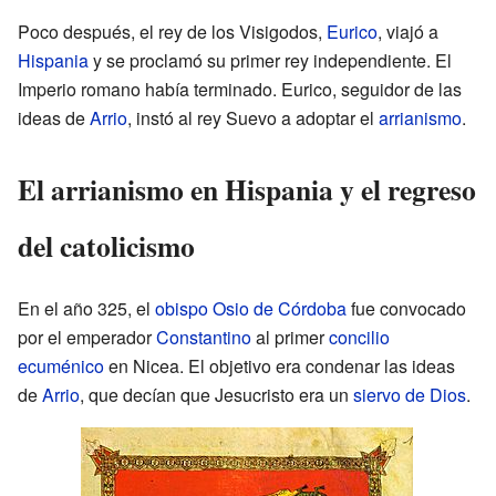
Poco después, el rey de los Visigodos,
Eurico
, viajó a
Hispania
y se proclamó su primer rey independiente. El
Imperio romano había terminado. Eurico, seguidor de las
ideas de
Arrio
, instó al rey Suevo a adoptar el
arrianismo
.
El arrianismo en Hispania y el regreso
del catolicismo
En el año 325, el
obispo
Osio de Córdoba
fue convocado
por el emperador
Constantino
al primer
concilio
ecuménico
en Nicea. El objetivo era condenar las ideas
de
Arrio
, que decían que Jesucristo era un
siervo de Dios
.