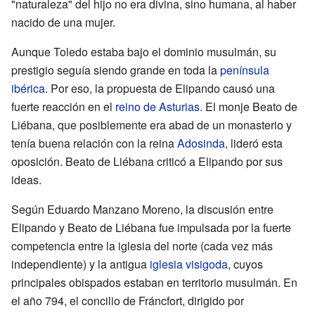
"naturaleza" del hijo no era divina, sino humana, al haber
nacido de una mujer.
Aunque Toledo estaba bajo el dominio musulmán, su
prestigio seguía siendo grande en toda la
península
ibérica
. Por eso, la propuesta de Elipando causó una
fuerte reacción en el
reino de Asturias
. El monje Beato de
Liébana, que posiblemente era abad de un monasterio y
tenía buena relación con la reina
Adosinda
, lideró esta
oposición. Beato de Liébana criticó a Elipando por sus
ideas.
Según Eduardo Manzano Moreno, la discusión entre
Elipando y Beato de Liébana fue impulsada por la fuerte
competencia entre la iglesia del norte (cada vez más
independiente) y la antigua
iglesia visigoda
, cuyos
principales obispados estaban en territorio musulmán. En
el año 794, el concilio de Fráncfort, dirigido por