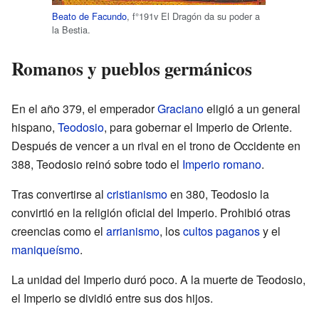
Beato de Facundo
, f°191v El Dragón da su poder a
la Bestia
.
Romanos y pueblos germánicos
En el año 379, el emperador
Graciano
eligió a un general
hispano,
Teodosio
, para gobernar el Imperio de Oriente.
Después de vencer a un rival en el trono de Occidente en
388, Teodosio reinó sobre todo el
Imperio romano
.
Tras convertirse al
cristianismo
en 380, Teodosio la
convirtió en la religión oficial del Imperio. Prohibió otras
creencias como el
arrianismo
, los
cultos
paganos
y el
maniqueísmo
.
La unidad del Imperio duró poco. A la muerte de Teodosio,
el Imperio se dividió entre sus dos hijos.