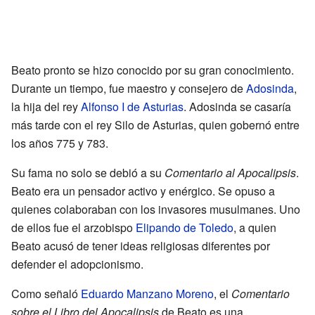
Beato pronto se hizo conocido por su gran conocimiento.
Durante un tiempo, fue maestro y consejero de
Adosinda
,
la hija del rey
Alfonso I de Asturias
. Adosinda se casaría
más tarde con el rey Silo de Asturias, quien gobernó entre
los años 775 y 783.
Su fama no solo se debió a su
Comentario al Apocalipsis
.
Beato era un pensador activo y enérgico. Se opuso a
quienes colaboraban con los invasores musulmanes. Uno
de ellos fue el arzobispo
Elipando de Toledo
, a quien
Beato acusó de tener ideas religiosas diferentes por
defender el adopcionismo.
Como señaló
Eduardo Manzano Moreno
, el
Comentario
sobre el Libro del Apocalipsis
de Beato es una