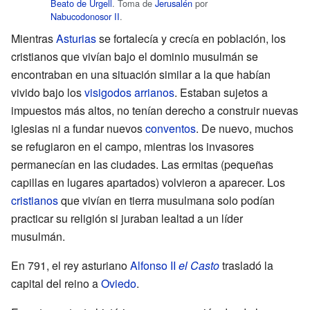
Beato de Urgell
. Toma de
Jerusalén
por
Nabucodonosor II
.
Mientras
Asturias
se fortalecía y crecía en población, los
cristianos que vivían bajo el dominio musulmán se
encontraban en una situación similar a la que habían
vivido bajo los
visigodos
arrianos
. Estaban sujetos a
impuestos más altos, no tenían derecho a construir nuevas
iglesias ni a fundar nuevos
conventos
. De nuevo, muchos
se refugiaron en el campo, mientras los invasores
permanecían en las ciudades. Las ermitas (pequeñas
capillas en lugares apartados) volvieron a aparecer. Los
cristianos
que vivían en tierra musulmana solo podían
practicar su religión si juraban lealtad a un líder
musulmán.
En 791, el rey asturiano
Alfonso II
el Casto
trasladó la
capital del reino a
Oviedo
.