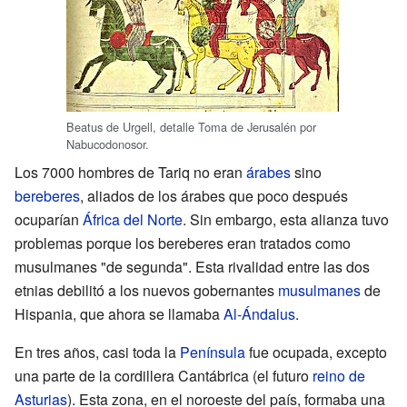
Beatus de Urgell, detalle Toma de Jerusalén por
Nabucodonosor.
Los 7000 hombres de Tariq no eran
árabes
sino
bereberes
, aliados de los árabes que poco después
ocuparían
África del Norte
. Sin embargo, esta alianza tuvo
problemas porque los bereberes eran tratados como
musulmanes "de segunda". Esta rivalidad entre las dos
etnias debilitó a los nuevos gobernantes
musulmanes
de
Hispania, que ahora se llamaba
Al-Ándalus
.
En tres años, casi toda la
Península
fue ocupada, excepto
una parte de la cordillera Cantábrica (el futuro
reino de
Asturias
). Esta zona, en el noroeste del país, formaba una