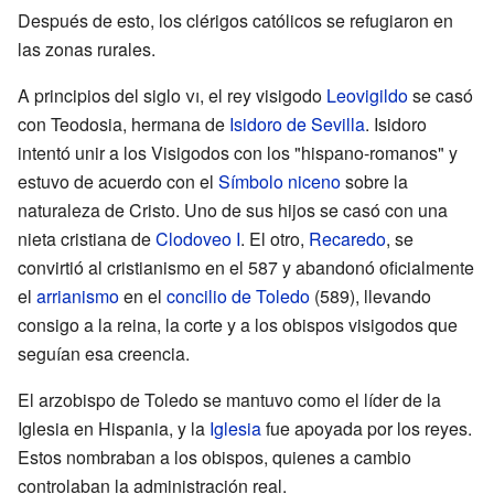
Después de esto, los clérigos católicos se refugiaron en
las zonas rurales.
A principios del siglo
vi
, el rey visigodo
Leovigildo
se casó
con Teodosia, hermana de
Isidoro de Sevilla
. Isidoro
intentó unir a los Visigodos con los "hispano-romanos" y
estuvo de acuerdo con el
Símbolo niceno
sobre la
naturaleza de Cristo. Uno de sus hijos se casó con una
nieta cristiana de
Clodoveo I
. El otro,
Recaredo
, se
convirtió al cristianismo en el 587 y abandonó oficialmente
el
arrianismo
en el
concilio de Toledo
(589), llevando
consigo a la reina, la corte y a los obispos visigodos que
seguían esa creencia.
El arzobispo de Toledo se mantuvo como el líder de la
Iglesia en Hispania, y la
Iglesia
fue apoyada por los reyes.
Estos nombraban a los obispos, quienes a cambio
controlaban la administración real.