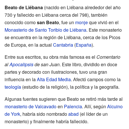
Beato de Liébana
(nacido en Liébana alrededor del año
730 y fallecido en Liébana cerca del 798), también
conocido como
san Beato
, fue un
monje
que vivió en el
Monasterio de Santo Toribio de Liébana
. Este monasterio
se encuentra en la región de Liébana, cerca de los Picos
de Europa, en la actual
Cantabria
(
España
).
Entre sus escritos, su obra más famosa es el
Comentario
al
Apocalipsis
de san Juan
. Este libro, dividido en doce
partes y decorado con ilustraciones, tuvo una gran
influencia en la
Alta Edad Media
. Afectó campos como la
teología
(estudio de la religión), la política y la geografía.
Algunas fuentes sugieren que Beato se retiró más tarde al
monasterio de Valcavado
en
Palencia
. Allí, según
Alcuino
de York
, habría sido nombrado
abad
(el líder de un
monasterio) y finalmente habría fallecido.