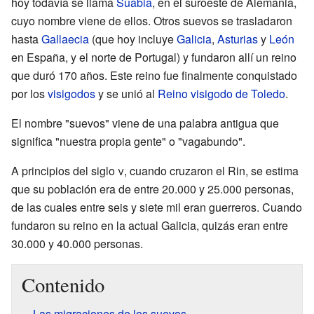
hoy todavía se llama
Suabia
, en el suroeste de Alemania,
cuyo nombre viene de ellos. Otros suevos se trasladaron
hasta
Gallaecia
(que hoy incluye
Galicia
,
Asturias
y
León
en España, y el norte de Portugal) y fundaron allí un reino
que duró 170 años. Este reino fue finalmente conquistado
por los
visigodos
y se unió al
Reino visigodo de Toledo
.
El nombre "suevos" viene de una palabra antigua que
significa "nuestra propia gente" o "vagabundo".
A principios del siglo
v
, cuando cruzaron el Rin, se estima
que su población era de entre 20.000 y 25.000 personas,
de las cuales entre seis y siete mil eran guerreros. Cuando
fundaron su reino en la actual Galicia, quizás eran entre
30.000 y 40.000 personas.
Contenido
Las migraciones de los suevos