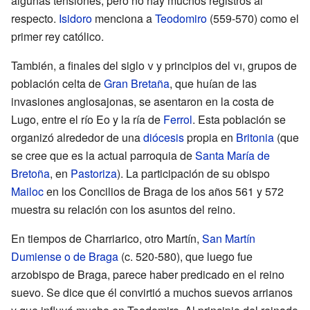
algunas tensiones, pero no hay muchos registros al
respecto.
Isidoro
menciona a
Teodomiro
(559-570) como el
primer rey católico.
También, a finales del siglo
v
y principios del
vi
, grupos de
población celta de
Gran Bretaña
, que huían de las
invasiones anglosajonas, se asentaron en la costa de
Lugo, entre el río Eo y la ría de
Ferrol
. Esta población se
organizó alrededor de una
diócesis
propia en
Britonia
(que
se cree que es la actual parroquia de
Santa María de
Bretoña
, en
Pastoriza
). La participación de su obispo
Mailoc
en los Concilios de Braga de los años 561 y 572
muestra su relación con los asuntos del reino.
En tiempos de Charriarico, otro Martín,
San Martín
Dumiense o de Braga
(c. 520-580), que luego fue
arzobispo de Braga, parece haber predicado en el reino
suevo. Se dice que él convirtió a muchos suevos arrianos