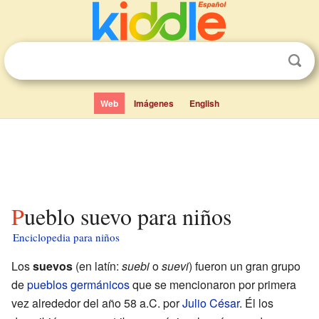
Web
Imágenes
English
Pueblo suevo para niños
Enciclopedia para niños
Los
suevos
(en latín:
suebi
o
suevi
) fueron un gran grupo
de
pueblos germánicos
que se mencionaron por primera
vez alrededor del año 58 a.C. por
Julio César
. Él los