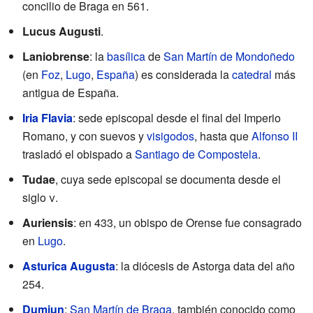
concilio de Braga en 561.
Lucus Augusti
.
Laniobrense
: la
basílica
de
San Martín de Mondoñedo
(en
Foz
,
Lugo
,
España
) es considerada la
catedral
más
antigua de España.
Iria Flavia
: sede episcopal desde el final del Imperio
Romano, y con suevos y
visigodos
, hasta que
Alfonso II
trasladó el obispado a
Santiago de Compostela
.
Tudae
, cuya sede episcopal se documenta desde el
siglo
v
.
Auriensis
: en 433, un obispo de Orense fue consagrado
en
Lugo
.
Asturica Augusta
: la diócesis de Astorga data del año
254.
Dumiun
:
San Martín de Braga
, también conocido como