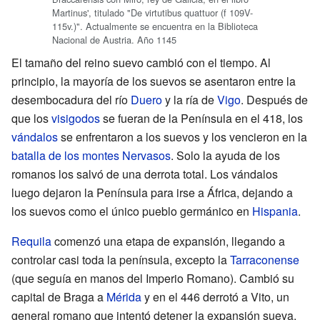
Martinus', titulado "De virtutibus quattuor (f 109V-
115v.)". Actualmente se encuentra en la Biblioteca
Nacional de Austria. Año 1145
El tamaño del reino suevo cambió con el tiempo. Al
principio, la mayoría de los suevos se asentaron entre la
desembocadura del río
Duero
y la ría de
Vigo
. Después de
que los
visigodos
se fueran de la Península en el 418, los
vándalos
se enfrentaron a los suevos y los vencieron en la
batalla de los montes Nervasos
. Solo la ayuda de los
romanos los salvó de una derrota total. Los vándalos
luego dejaron la Península para irse a África, dejando a
los suevos como el único pueblo germánico en
Hispania
.
Requila
comenzó una etapa de expansión, llegando a
controlar casi toda la península, excepto la
Tarraconense
(que seguía en manos del Imperio Romano). Cambió su
capital de Braga a
Mérida
y en el 446 derrotó a Vito, un
general romano que intentó detener la expansión sueva.