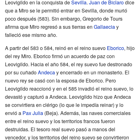
Leovigildo en la conquista de
Sevilla
.
Juan de Biclaro
dice
que a Miro se le permitió entrar en Sevilla, donde murió
poco después (583). Sin embargo, Gregorio de Tours
afirma que Miro regresó a sus tierras en
Gallaecia
y
falleció ese mismo año.
A partir del 583 o 584, reinó en el reino suevo
Eborico
, hijo
del rey Miro. Eborico firmó un acuerdo de paz con
Leovigildo. Hacia el año 584, el rey suevo fue destronado
por su cuñado
Andeca
y encerrado en un monasterio. El
nuevo rey se casó con la esposa de Eborico. Pero
Leovigildo reaccionó y en el 585 invadió el reino suevo, lo
devastó y capturó a Andeca. Leovigildo hizo que Andeca
se convirtiera en clérigo (lo que le impedía reinar) y lo
envió a
Pax Julia
(Beja). Además, las naves comerciales
entre el reino suevo y los territorios francos fueron
destruidas. El tesoro real suevo pasó a manos del
vencedor, y los territorios del reino suevo se convirtieron