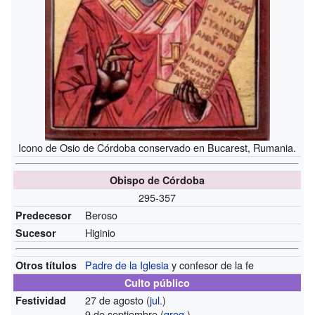
Icono de Osio de Córdoba conservado en Bucarest, Rumania.
Obispo de Córdoba
295-357
Beroso
Predecesor
Higinio
Sucesor
Padre de la Iglesia
y confesor de la fe
Otros títulos
Culto público
27 de agosto (
jul.
)
Festividad
9 de septiembre (
greg.
)