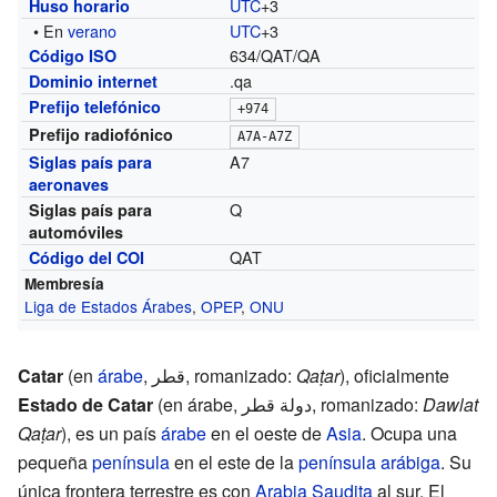
UTC
+3
Huso horario
• En
verano
UTC
+3
634/QAT/QA
Código ISO
.qa
Dominio internet
Prefijo telefónico
+974
Prefijo radiofónico
A7A-A7Z
A7
Siglas país para
aeronaves
Q
Siglas país para
automóviles
QAT
Código del COI
Membresía
Liga de Estados Árabes
,
OPEP
,
ONU
Catar
(en
árabe
,
قطر
‎,
romanizado:
Qaṭar
), oficialmente
Estado de Catar
(en árabe,
دولة قطر
‎,
romanizado:
Dawlat
Qaṭar
), es un país
árabe
en el oeste de
Asia
. Ocupa una
pequeña
península
en el este de la
península arábiga
. Su
única frontera terrestre es con
Arabia Saudita
al sur. El