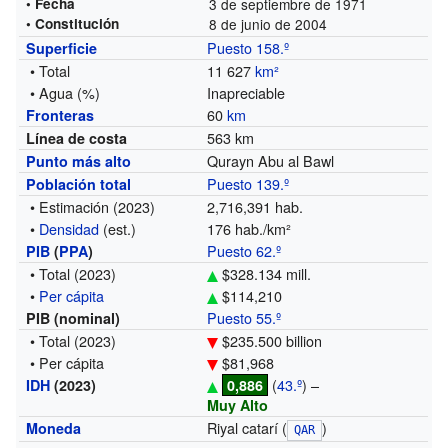
• Fecha
3 de septiembre de 1971
• Constitución
8 de junio de 2004
Puesto 158.º
Superficie
• Total
11 627
km²
• Agua (%)
Inapreciable
60
km
Fronteras
563 km
Línea de costa
Qurayn Abu al Bawl
Punto más alto
Puesto 139.º
Población total
• Estimación (2023)
2,716,391 hab.
•
Densidad
(est.)
176 hab./km²
Puesto 62.º
PIB
(
PPA
)
• Total
(2023)
$328.134 mill.
•
Per cápita
$114,210
Puesto 55.º
PIB (nominal)
• Total
(2023)
$235.500 billion
• Per cápita
$81,968
(
43.º
) –
IDH
(2023)
0,886
Muy Alto
Riyal catarí (
)
Moneda
QAR