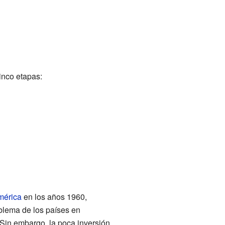
inco etapas:
mérica
en los años 1960,
oblema de los países en
. Sin embargo, la poca inversión