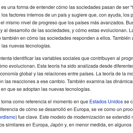
es una forma de entender cómo las sociedades pasan de ser "t
 los factores internos de un país y sugiere que, con ayuda, lo
el mismo nivel de progreso que los países más avanzados. Bus
y al desarrollo de las sociedades, y cómo estas evolucionan. L
no también en cómo las sociedades responden a ellos. También a
 las nuevas tecnologías.
tenta identificar las variables sociales que contribuyen al progr
ómo evolucionan. Esta teoría ha sido analizada desde diferentes
conomía global y las relaciones entre países. La teoría de la m
n las reacciones a ese cambio. También examina las dinámicas 
ma en que se adoptan las nuevas tecnologías.
n toma como referencia el momento en que
Estados Unidos
se c
iferencia de cómo se desarrolló en Europa, se ve como un pro
ordismo
) fue clave. Este modelo de modernización se extendió 
 similares en Europa, Japón y, en menor medida, en algunos p