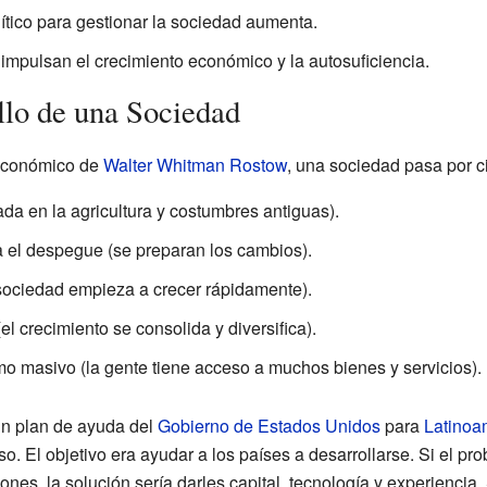
ítico para gestionar la sociedad aumenta.
mpulsan el crecimiento económico y la autosuficiencia.
llo de una Sociedad
 económico de
Walter Whitman Rostow
, una sociedad pasa por c
da en la agricultura y costumbres antiguas).
a el despegue (se preparan los cambios).
sociedad empieza a crecer rápidamente).
l crecimiento se consolida y diversifica).
o masivo (la gente tiene acceso a muchos bienes y servicios).
un plan de ayuda del
Gobierno de Estados Unidos
para
Latinoa
o. El objetivo era ayudar a los países a desarrollarse. Si el pr
siones, la solución sería darles capital, tecnología y experiencia