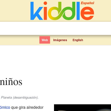
Web
Imágenes
English
 niños
e Planeta (desambiguación).
nómico
que gira alrededor