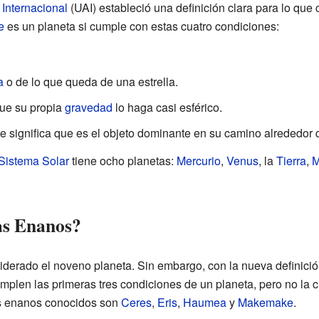
Internacional
(UAI) estableció una definición clara para lo que
e
es un planeta si cumple con estas cuatro condiciones:
a
o de lo que queda de una estrella.
ue su propia
gravedad
lo haga casi esférico.
ue significa que es el objeto dominante en su camino alrededor de
Sistema Solar
tiene ocho planetas:
Mercurio
,
Venus
, la
Tierra
,
M
as Enanos?
iderado el noveno planeta. Sin embargo, con la nueva definició
mplen las primeras tres condiciones de un planeta, pero no la c
as enanos conocidos son
Ceres
,
Eris
,
Haumea
y
Makemake
.