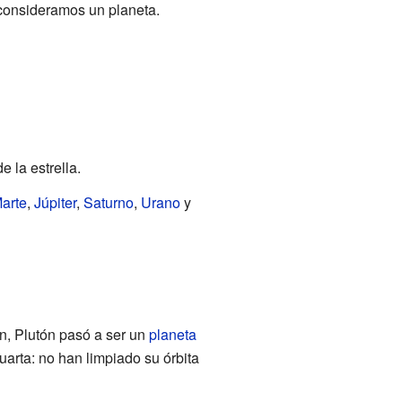
 consideramos un planeta.
 la estrella.
arte
,
Júpiter
,
Saturno
,
Urano
y
n, Plutón pasó a ser un
planeta
uarta: no han limpiado su órbita