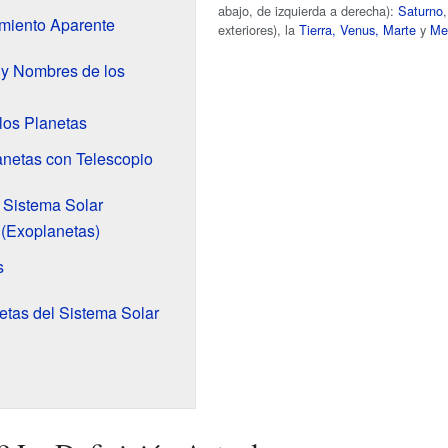
abajo, de izquierda a derecha):
Saturno
imiento Aparente
exteriores), la
Tierra,
Venus,
Marte
y
Me
 y Nombres de los
los Planetas
anetas con Telescopio
 Sistema Solar
 (Exoplanetas)
s
netas del Sistema Solar