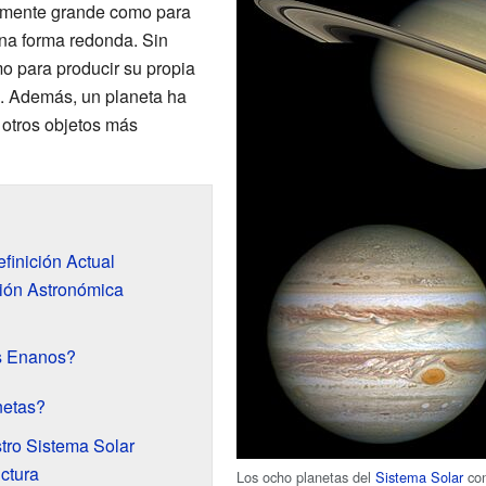
temente grande como para
na forma redonda. Sin
o para producir su propia
s. Además, un planeta ha
 otros objetos más
finición Actual
nión Astronómica
s Enanos?
netas?
tro Sistema Solar
uctura
Los ocho planetas del
Sistema Solar
con