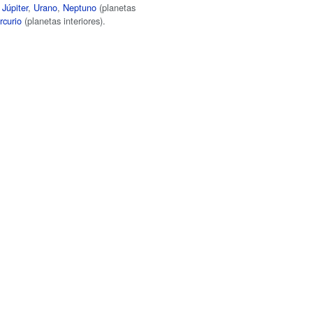
,
Júpiter
,
Urano
,
Neptuno
(planetas
rcurio
(planetas interiores).