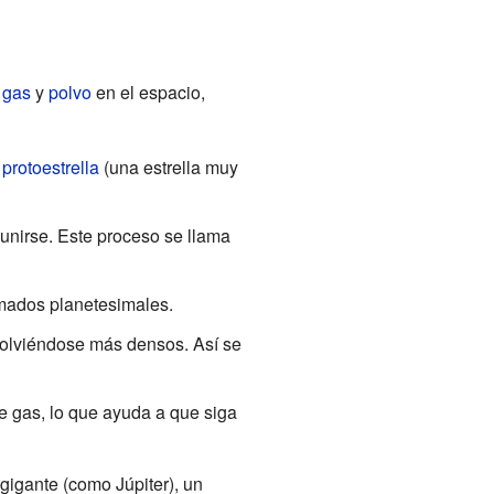
e
gas
y
polvo
en el espacio,
a
protoestrella
(una estrella muy
 unirse. Este proceso se llama
mados planetesimales.
 volviéndose más densos. Así se
 gas, lo que ayuda a que siga
gigante (como Júpiter), un