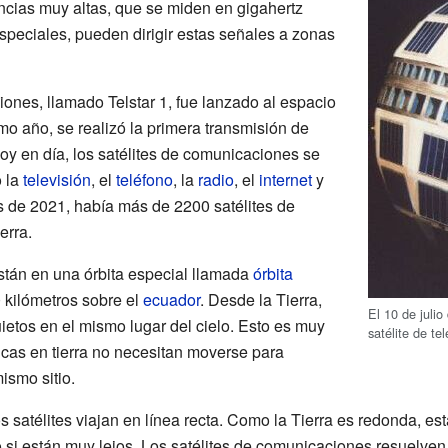
encias muy altas, que se miden en gigahertz
speciales, pueden dirigir estas señales a zonas
iones, llamado Telstar 1, fue lanzado al espacio
mo año, se realizó la primera transmisión de
Hoy en día, los satélites de comunicaciones se
 la
televisión
, el
teléfono
, la
radio
, el
internet
y
os de 2021, había más de 2200 satélites de
erra.
están en una órbita especial llamada
órbita
 kilómetros sobre el
ecuador
. Desde la Tierra,
El 10 de julio
uietos en el mismo lugar del cielo. Esto es muy
satélite de t
icas en tierra no necesitan moverse para
ismo sitio.
 satélites viajan en línea recta. Como la Tierra es redonda, es
o si están muy lejos. Los satélites de comunicaciones resuelven