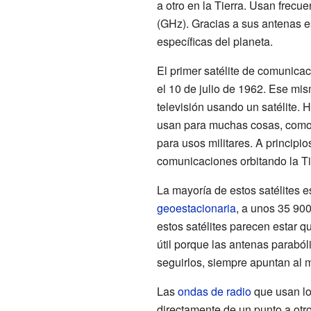
a otro en la Tierra. Usan frecu
(GHz). Gracias a sus antenas e
específicas del planeta.
El primer satélite de comunicac
el 10 de julio de 1962. Ese mis
televisión usando un satélite. 
usan para muchas cosas, como
para usos militares. A principi
comunicaciones orbitando la Ti
La mayoría de estos satélites 
geoestacionaria
, a unos 35 900
estos satélites parecen estar q
útil porque las antenas paraból
seguirlos, siempre apuntan al m
Las
ondas de radio
que usan los
directamente de un punto a otr