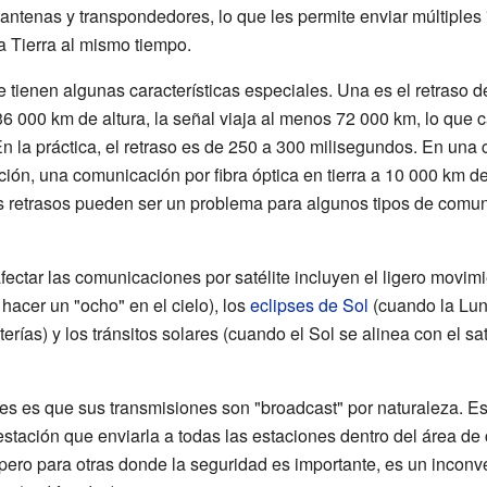
s antenas y transpondedores, lo que les permite enviar múltiples
a Tierra al mismo tiempo.
 tienen algunas características especiales. Una es el retraso d
36 000 km de altura, la señal viaja al menos 72 000 km, lo que
 En la práctica, el retraso es de 250 a 300 milisegundos. En un
ión, una comunicación por fibra óptica en tierra a 10 000 km de 
 retrasos pueden ser un problema para algunos tipos de comuni
tar las comunicaciones por satélite incluyen el ligero movimie
hacer un "ocho" en el cielo), los
eclipses de Sol
(cuando la Luna
erías) y los tránsitos solares (cuando el Sol se alinea con el sat
ites es que sus transmisiones son "broadcast" por naturaleza. Es
tación que enviarla a todas las estaciones dentro del área de c
 pero para otras donde la seguridad es importante, es un inconv