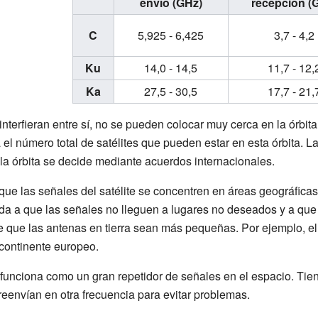
envío (GHz)
recepción (
C
5,925 - 6,425
3,7 - 4,2
Ku
14,0 - 14,5
11,7 - 12,
Ka
27,5 - 30,5
17,7 - 21,
 interfieran entre sí, no se pueden colocar muy cerca en la órbit
 el número total de satélites que pueden estar en esta órbita. L
 la órbita se decide mediante acuerdos internacionales.
 que las señales del satélite se concentren en áreas geográfic
uda a que las señales no lleguen a lugares no deseados y a qu
 que las antenas en tierra sean más pequeñas. Por ejemplo, el 
 continente europeo.
funciona como un gran repetidor de señales en el espacio. Tien
 reenvían en otra frecuencia para evitar problemas.