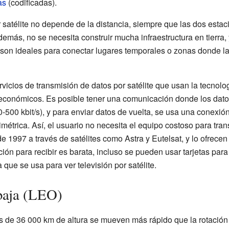
as
(codificadas).
 satélite no depende de la distancia, siempre que las dos estac
demás, no se necesita construir mucha infraestructura en tierra,
s son ideales para conectar lugares temporales o zonas donde l
cios de transmisión de datos por satélite que usan la tecnología
conómicos. Es posible tener una comunicación donde los datos 
0-500 kbit/s), y para enviar datos de vuelta, se usa una conexi
trica. Así, el usuario no necesita el equipo costoso para transmi
e 1997 a través de satélites como Astra y Eutelsat, y lo ofrece
ación para recibir es barata, incluso se pueden usar tarjetas pa
que se usa para ver televisión por satélite.
 baja (LEO)
 de 36 000 km de altura se mueven más rápido que la rotación d