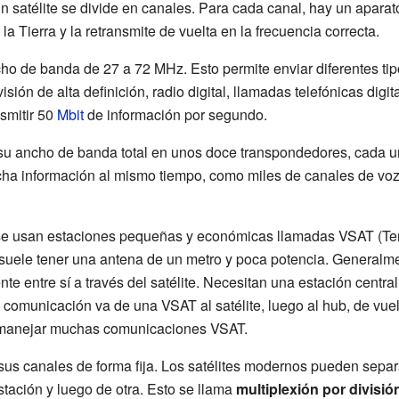
 satélite se divide en canales. Para cada canal, hay un apara
a Tierra y la retransmite de vuelta en la frecuencia correcta.
o de banda de 27 a 72 MHz. Esto permite enviar diferentes tip
visión de alta definición, radio digital, llamadas telefónicas digi
smitir 50
Mbit
de información por segundo.
ir su ancho de banda total en unos doce transpondedores, cada 
cha información al mismo tiempo, como miles de canales de vo
e, se usan estaciones pequeñas y económicas llamadas VSAT (Te
uele tener una antena de un metro y poca potencia. Generalme
 entre sí a través del satélite. Necesitan una estación central 
 comunicación va de una VSAT al satélite, luego al hub, de vuelta
 manejar muchas comunicaciones VSAT.
 sus canales de forma fija. Los satélites modernos pueden separ
tación y luego de otra. Esto se llama
multiplexión por divisió