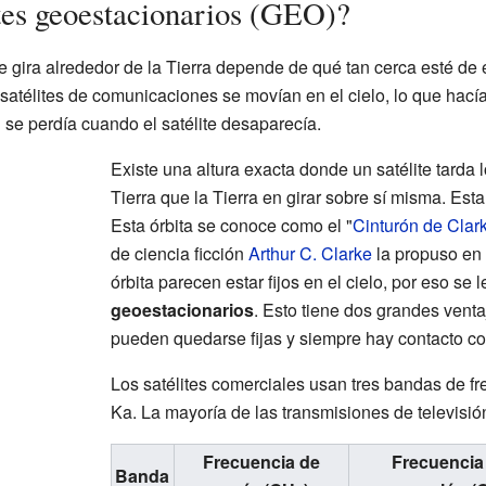
ites geoestacionarios (GEO)?
te gira alrededor de la Tierra depende de qué tan cerca esté de
atélites de comunicaciones se movían en el cielo, lo que hacía d
 se perdía cuando el satélite desaparecía.
Existe una altura exacta donde un satélite tarda 
Tierra que la Tierra en girar sobre sí misma. Esta
Esta órbita se conoce como el "
Cinturón de Clar
de ciencia ficción
Arthur C. Clarke
la propuso en 
órbita parecen estar fijos en el cielo, por eso se 
geoestacionarios
. Esto tiene dos grandes venta
pueden quedarse fijas y siempre hay contacto con
Los satélites comerciales usan tres bandas de fr
Ka. La mayoría de las transmisiones de televisió
Frecuencia de
Frecuencia
Banda