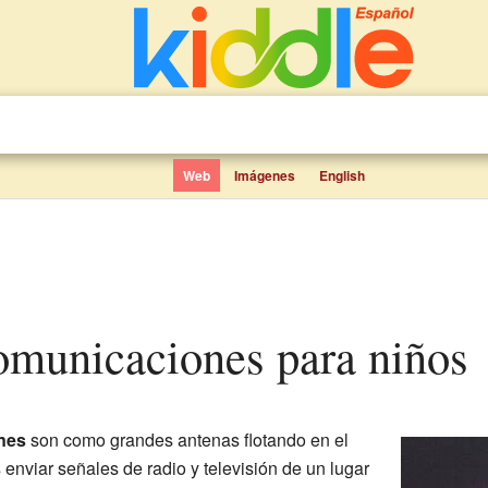
Web
Imágenes
English
 comunicaciones para niños
nes
son como grandes antenas flotando en el
 enviar señales de radio y televisión de un lugar