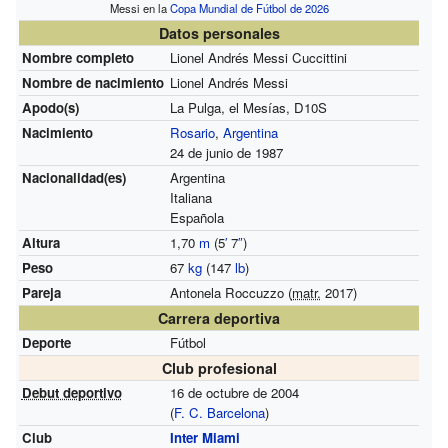
Messi en la
Copa Mundial de Fútbol de 2026
Datos personales
Nombre completo
Lionel Andrés Messi Cuccittini
Nombre de nacimiento
Lionel Andrés Messi
Apodo(s)
La Pulga, el Mesías, D10S
Nacimiento
Rosario
,
Argentina
24 de junio de 1987
Nacionalidad(es)
Argentina
Italiana
Española
Altura
1,70
m
(5
′
7
″
)
Peso
67
kg
(147
lb
)
Pareja
Antonela Roccuzzo (
matr.
2017)
Carrera deportiva
Deporte
Fútbol
Club profesional
Debut deportivo
16 de octubre de 2004
(
F. C. Barcelona
)
Club
Inter Miami