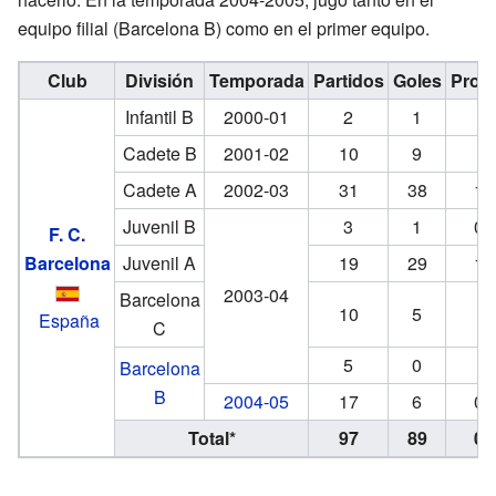
equipo filial (Barcelona B) como en el primer equipo.
Club
División
Temporada
Partidos
Goles
Prom
Infantil B
2000-01
2
1
0.
Cadete B
2001-02
10
9
0.
Cadete A
2002-03
31
38
1.
Juvenil B
3
1
0.
F. C.
Barcelona
Juvenil A
19
29
1.
2003-04
Barcelona
10
5
0.
España
C
5
0
0
Barcelona
B
2004-05
17
6
0.
Total*
97
89
0.