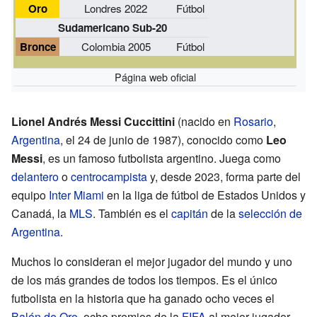
Oro
Londres 2022
Fútbol
Sudamericano Sub-20
Bronce
Colombia 2005
Fútbol
Página web oficial
Lionel Andrés Messi Cuccittini
(nacido en
Rosario
,
Argentina
, el 24 de junio de 1987), conocido como
Leo
Messi
, es un famoso futbolista argentino. Juega como
delantero
o
centrocampista
y, desde 2023, forma parte del
equipo
Inter Miami
en la liga de fútbol de Estados Unidos y
Canadá, la
MLS
. También es el
capitán
de la
selección de
Argentina
.
Muchos lo consideran el mejor jugador del mundo y uno
de los más grandes de todos los tiempos. Es el único
futbolista en la historia que ha ganado ocho veces el
Balón de Oro
, ocho premios de la
FIFA
al mejor jugador