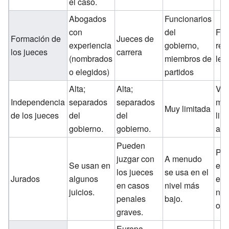
el caso.
Abogados
Funcionarios
con
del
For
Formación de
Jueces de
experiencia
gobierno,
rel
los jueces
carrera
(nombrados
miembros de
leg
o elegidos)
partidos
Alta;
Alta;
Var
Independencia
separados
separados
mu
Muy limitada
de los jueces
del
del
lim
gobierno.
gobierno.
alt
Pueden
Per
juzgar con
A menudo
Se usan en
en 
los jueces
se usa en el
Jurados
algunos
esc
en casos
nivel más
juicios.
no 
penales
bajo.
otr
graves.
Europa