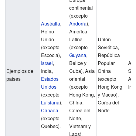
continental
(excepto
Australia
,
Andorra
),
Reino
América
Unido
Latina
Unión
(excepto
(excepto
Soviética,
Escocia),
Guyana
,
República
Israel
,
Belice y
Popular
Ara
Ejemplos de
India,
Cuba), Asia
China
Sau
países
Estados
oriental
(excepto
Afg
Unidos
(excepto
Hong Kong
Irán
(excepto
Hong Kong,
y Macao),
Luisiana
),
China,
Corea del
Canadá
Corea del
Norte.
(excepto
Norte,
Quebec).
Vietnam y
Laos),