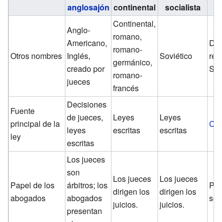
anglosajón
continental
socialista
is
Continental,
Anglo-
romano,
Americano,
De
romano-
Otros nombres
Inglés,
Soviético
rel
germánico,
creado por
Sha
romano-
jueces
francés
Decisiones
Fuente
de jueces,
Leyes
Leyes
principal de la
Co
leyes
escritas
escritas
ley
escritas
Los jueces
son
Los jueces
Los jueces
Papel de los
árbitros; los
Pap
dirigen los
dirigen los
abogados
abogados
sec
juicios.
juicios.
presentan