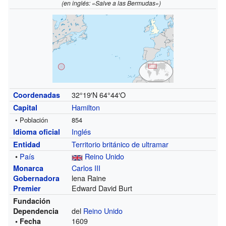
(en inglés: «Salve a las Bermudas»)
32°19′N
64°44′O
Coordenadas
Hamilton
Capital
• Población
854
Inglés
Idioma oficial
Territorio británico de ultramar
Entidad
•
País
Reino Unido
Carlos III
Monarca
lena Raine
Gobernadora
Edward David Burt
Premier
Fundación
del
Reino Unido
Dependencia
1609
• Fecha