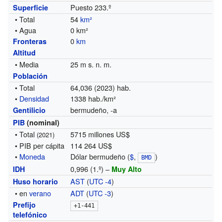
Puesto 233.º
Superficie
• Total
54
km²
• Agua
0 km²
0
km
Fronteras
Altitud
• Media
25 m s. n. m.
Población
• Total
64,036 (2023) hab.
•
Densidad
1338 hab./km²
bermudeño, -a
Gentilicio
PIB
(nominal)
• Total
5715 millones US$
(2021)
• PIB per cápita
114 264 US$
•
Moneda
Dólar bermudeño (
$
,
)
BMD
0,996 (1.º) –
IDH
Muy Alto
AST
(
UTC -4
)
Huso horario
• en
verano
ADT
(
UTC -3
)
Prefijo
+1-441
telefónico