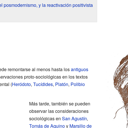
 el posmodernismo, y la reactivación positivista
ede remontarse al menos hasta los
antiguos
ervaciones proto-sociológicas en los textos
ental (
Heródoto
,
Tucídides
,
Platón
,
Polibio
Más tarde, también se pueden
observar las consideraciones
sociológicas en
San Agustín
,
Tomás de Aquino
y
Marsilio de