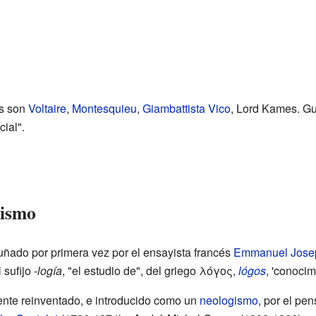
es son
Voltaire
,
Montesquieu
,
Giambattista Vico
, Lord Kames. Gu
ial".
vismo
cuñado por primera vez por el ensayista francés
Emmanuel Jose
l sufijo
-logía
, "el estudio de", del griego λόγος,
lógos
, 'conocim
ente reinventado, e introducido como un
neologismo
, por el pe