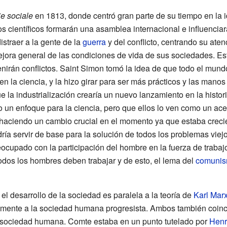
e sociale
en 1813, donde centró gran parte de su tiempo en la 
s científicos formarán una asamblea internacional e influenciar
istraer a la gente de la
guerra
y del conflicto, centrando su ate
jora general de las condiciones de vida de sus sociedades. Esto
nirán conflictos. Saint Simon tomó la idea de que todo el mund
 en la ciencia, y la hizo girar para ser más prácticos y las mano
e la industrialización crearía un nuevo lanzamiento en la histor
 un enfoque para la ciencia, pero que ellos lo ven como un ace
 haciendo un cambio crucial en el momento ya que estaba crec
ría servir de base para la solución de todos los problemas vie
ocupado con la participación del hombre en la fuerza de traba
odos los hombres deben trabajar y de esto, el lema del
comuni
l desarrollo de la sociedad es paralela a la teoría de
Karl Mar
mente a la sociedad humana progresista. Ambos también coinc
a sociedad humana. Comte estaba en un punto tutelado por
Henr