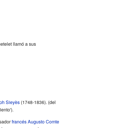
etelet llamó a sus
ph Sieyès
(1748-1836). (del
iento').
nsador
francés
Augusto Comte