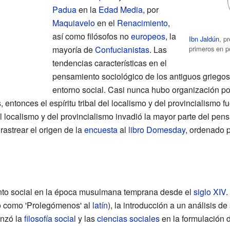
Padua
en la
Edad Media
, por
Maquiavelo
en el
Renacimiento
,
así como filósofos no
europeos
, la
Ibn Jaldún
, p
primeros en p
mayoría de
Confucianistas
. Las
tendencias características en el
pensamiento sociológico de los antiguos griegos 
entorno social. Casi nunca hubo organización pol
 entonces el espíritu tribal del localismo y del provincialismo f
del localismo y del provincialismo invadió la mayor parte del pen
astrear el origen de la
encuesta
al
libro Domesday
, ordenado p
nto social en la época musulmana temprana desde el
siglo XIV
.
o como 'Prolegómenos' al
latín
), la introducción a un análisis d
anzó la
filosofía social
y las
ciencias sociales
en la formulación d