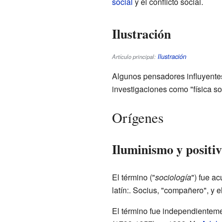
social
y el conflicto social.
Ilustración
Ilustración
Artículo principal:
Algunos pensadores influyent
investigaciones como "física soc
Orígenes
Iluminismo y positi
El término ("
sociología
") fue a
latín:. Socius, "compañero", y e
El término fue independientem