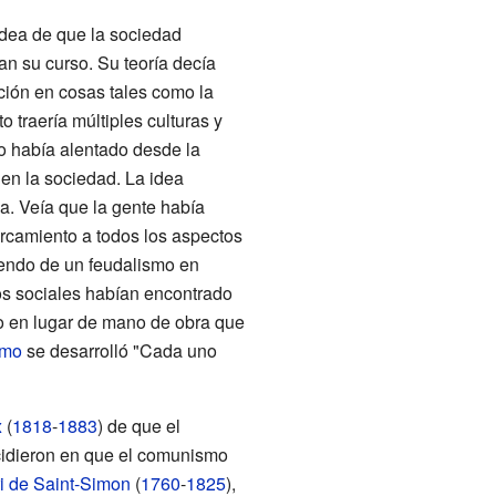
idea de que la sociedad
an su curso. Su teoría decía
nción en cosas tales como la
 traería múltiples culturas y
o había alentado desde la
s en la sociedad. La idea
ia. Veía que la gente había
rcamiento a todos los aspectos
iendo de un feudalismo en
jos sociales habían encontrado
jo en lugar de mano de obra que
smo
se desarrolló "Cada uno
x
(
1818
-
1883
) de que el
idieron en que el comunismo
i de Saint-Simon
(
1760
-
1825
),