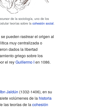
recursor de la sociología, uno de los
ostular teorías sobre la
cohesión social
.
se pueden rastrear el origen al
ítica muy centralizada o
ueron dados la libertad
samiento griego sobre los
or el rey
Guillermo I
en 1086.
Ibn Jaldún
(1332-1406), en su
e siete volúmenes de la
historia
e las teorías de la
cohesión