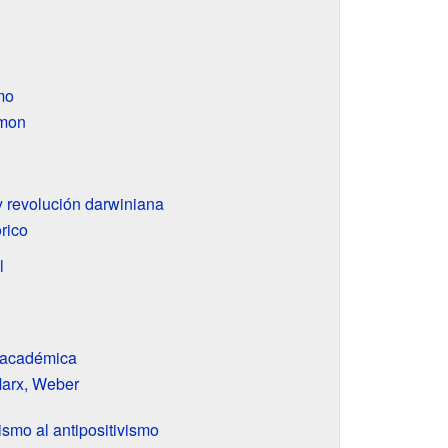
mo
imon
y revolución darwiniana
rico
l
a académica
Marx, Weber
ismo al antipositivismo