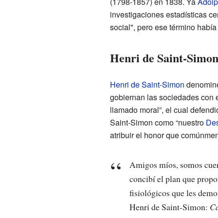
(1798-1857) en 1838. Ya
Adolp
investigaciones estadísticas c
social", pero ese término había
Henri de Saint-Simo
Henri de Saint-Simon
denominó l
gobiernan las sociedades con el
llamado moral”, el cual defendi
Saint-Simon como “nuestro
Des
atribuir el honor que comúnmen
Amigos míos, somos cuerp
concibí el plan que propo
fisiológicos que les demos
Henri de Saint-Simon:
Ca