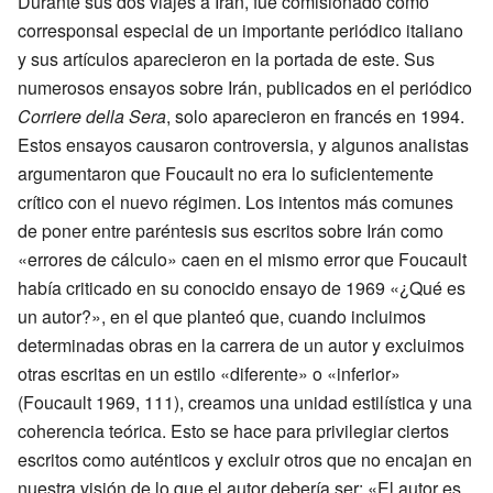
Durante sus dos viajes a Irán, fue comisionado como
corresponsal especial de un importante periódico italiano
y sus artículos aparecieron en la portada de este. Sus
numerosos ensayos sobre Irán, publicados en el periódico
Corriere della Sera
, solo aparecieron en francés en 1994.
Estos ensayos causaron controversia, y algunos analistas
argumentaron que Foucault no era lo suficientemente
crítico con el nuevo régimen. Los intentos más comunes
de poner entre paréntesis sus escritos sobre Irán como
«errores de cálculo» caen en el mismo error que Foucault
había criticado en su conocido ensayo de 1969 «¿Qué es
un autor?», en el que planteó que, cuando incluimos
determinadas obras en la carrera de un autor y excluimos
otras escritas en un estilo «diferente» o «inferior»
(Foucault 1969, 111), creamos una unidad estilística y una
coherencia teórica. Esto se hace para privilegiar ciertos
escritos como auténticos y excluir otros que no encajan en
nuestra visión de lo que el autor debería ser: «El autor es,