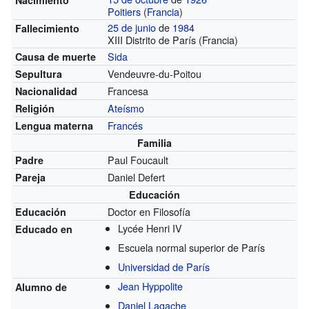
Poitiers
(
Francia
)
25 de junio
de
1984
Fallecimiento
XIII Distrito de París (Francia)
Sida
Causa de muerte
Vendeuvre-du-Poitou
Sepultura
Francesa
Nacionalidad
Ateísmo
Religión
Francés
Lengua materna
Familia
Paul Foucault
Padre
Daniel Defert
Pareja
Educación
Doctor en Filosofía
Educación
Lycée Henri IV
Educado en
Escuela normal superior de París
Universidad de París
Jean Hyppolite
Alumno de
Daniel Lagache