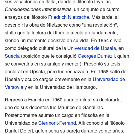
sus vacaciones en Italia, donde el filósofo leyó las
Consideraciones intempestivas
, un conjunto de cuatro
ensayos del filósofo
Friedrich Nietzsche
. Más tarde, al
describir la obra de Nietzsche como "una revelación",
sintió que la lectura del libro lo afectó profundamente,
siendo un momento decisivo en su vida. En 1954 sirvió
como delegado cultural de la
Universidad de Upsala
, en
Suecia
(posición que le consiguió
Georges Dumézil
, quien
se convertiría en su amigo y mentor). Presentó su tesis
doctoral en Upsala, pero fue rechazada. En 1958 salió de
Upsala y ocupó cargos brevemente en la
Universidad de
Varsovia
y en la Universidad de Hamburgo.
Regresó a Francia en 1960 para terminar su doctorado;
uno de sus docentes fue Maurice de Gandillac.
Posteriormente asumió un cargo en filosofía en la
Universidad de
Clermont-Ferrand
. Allí conoció al filósofo
Daniel Defert, quien sería su pareja durante veinte años.