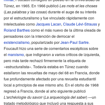
Túnez, en 1965. En 1966 publicó
Les mots et les choses
(
Las palabras y las cosas
) durante el auge de su interés
por el estructuralismo y fue vinculado rápidamente con
intelectuales como
Jacques Lacan
,
Claude Lévi-Strauss
y
Roland Barthes
como el más nuevo de la última oleada de
pensadores con la intención de derrocar el
existencialismo
, popularizado por
Jean-Paul Sartre
.
Foucault hizo una serie de comentarios escépticos sobre
el
marxismo
, que indignaron a varios críticos de izquierda,
pero más tarde rechazó firmemente la etiqueta de
«estructuralista». Todavía estaba en Túnez cuando
estallaron las revueltas de mayo del 68 en Francia, donde
fue profundamente afectado por una revuelta estudiantil
local a principios de ese mismo año. En el otoño de 1968
regresó a Francia, donde al año siguiente publicó
L'archéologie du savoir
(
La arqueología del saber
) —un
tratado metodológico que incluyó una respuesta a sus