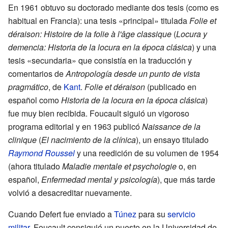
En 1961 obtuvo su doctorado mediante dos tesis (como es
habitual en Francia): una tesis «principal» titulada
Folie et
déraison: Histoire de la folie à l'âge classique
(
Locura y
demencia: Historia de la locura en la época clásica
) y una
tesis «secundaria» que consistía en la traducción y
comentarios de
Antropología desde un punto de vista
pragmático
, de
Kant
.
Folie et déraison
(publicado en
español como
Historia de la locura en la época clásica
)
fue muy bien recibida. Foucault siguió un vigoroso
programa editorial y en 1963 publicó
Naissance de la
clinique
(
El nacimiento de la clínica
), un ensayo titulado
Raymond Roussel
y una reedición de su volumen de 1954
(ahora titulado
Maladie mentale et psychologie
o, en
español,
Enfermedad mental y psicología
), que más tarde
volvió a desacreditar nuevamente.
Cuando Defert fue enviado a
Túnez
para su
servicio
militar
, Foucault consiguió un puesto en la Universidad de