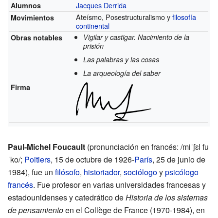
Jacques Derrida
Alumnos
Ateísmo, Posestructuralismo y
filosofía
Movimientos
continental
Vigilar y castigar. Nacimiento de la
Obras notables
prisión
Las palabras y las cosas
La arqueología del saber
Firma
Paul-Michel Foucault
(
pronunciación en francés:
/miˈʃɛl fu
ˈko/
;
Poitiers
, 15 de octubre de 1926-
París
, 25 de junio de
1984), fue un
filósofo
,
historiador
,
sociólogo
y
psicólogo
francés
. Fue profesor en varias universidades francesas y
estadounidenses y catedrático de
Historia de los sistemas
de pensamiento
en el Collège de France (1970-1984), en