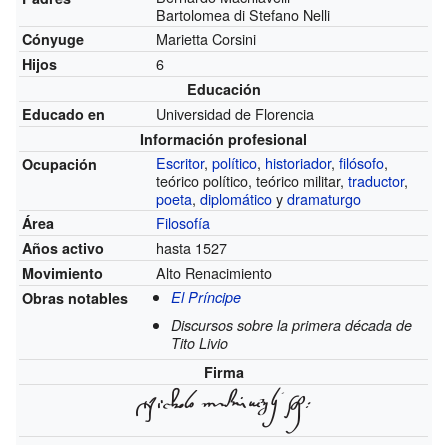
Bartolomea di Stefano Nelli
Marietta Corsini
Cónyuge
6
Hijos
Educación
Universidad de Florencia
Educado en
Información profesional
Escritor
,
político
,
historiador
,
filósofo
,
Ocupación
teórico político, teórico militar,
traductor
,
poeta
,
diplomático
y
dramaturgo
Filosofía
Área
hasta 1527
Años activo
Alto Renacimiento
Movimiento
El Príncipe
Obras notables
Discursos sobre la primera década de
Tito Livio
Firma