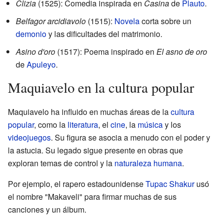
Clizia
(1525): Comedia inspirada en
Casina
de
Plauto
.
Belfagor arcidiavolo
(1515):
Novela
corta sobre un
demonio
y las dificultades del matrimonio.
Asino d'oro
(1517): Poema inspirado en
El asno de oro
de
Apuleyo
.
Maquiavelo en la cultura popular
Maquiavelo ha influido en muchas áreas de la
cultura
popular
, como la
literatura
, el
cine
, la
música
y los
videojuegos
. Su figura se asocia a menudo con el poder y
la astucia. Su legado sigue presente en obras que
exploran temas de control y la
naturaleza humana
.
Por ejemplo, el rapero estadounidense
Tupac Shakur
usó
el nombre "Makaveli" para firmar muchas de sus
canciones y un álbum.