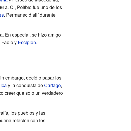
6 a. C., Polibio fue uno de los
es
. Permaneció allí durante
a. En especial, se hizo amigo
, Fabio y
Escipión
.
Sin embargo, decidió pasar los
nica
y la conquista de
Cartago
,
izo creer que solo un verdadero
rafía, los pueblos y las
 buena relación con los