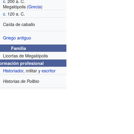
c.
200 a. C.
Megalópolis (
Grecia
)
c.
120 a. C.
Caída de caballo
Griego antiguo
Familia
Licortas de Megalópolis
formación profesional
Historiador
, militar y
escritor
Historias de Polibio