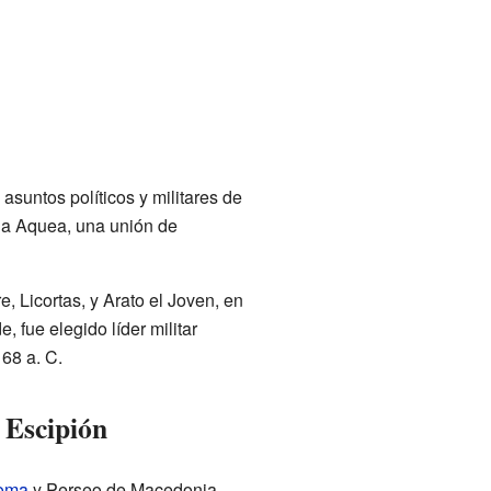
asuntos políticos y militares de
ga Aquea, una unión de
 Licortas, y Arato el Joven, en
e, fue elegido líder militar
168 a. C.
 Escipión
oma
y Perseo de Macedonia,