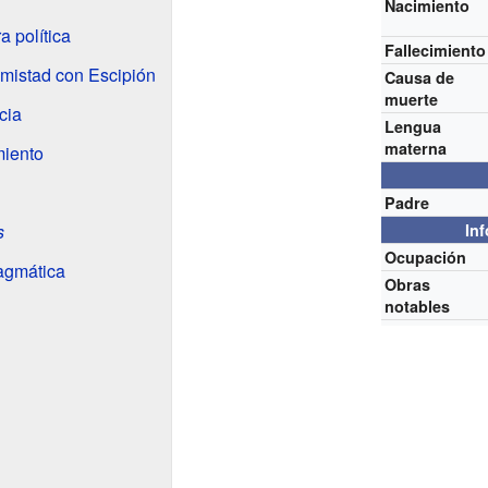
Nacimiento
a política
Fallecimiento
istad con Escipión
Causa de
muerte
cia
Lengua
materna
miento
Padre
s
In
Ocupación
ragmática
Obras
notables