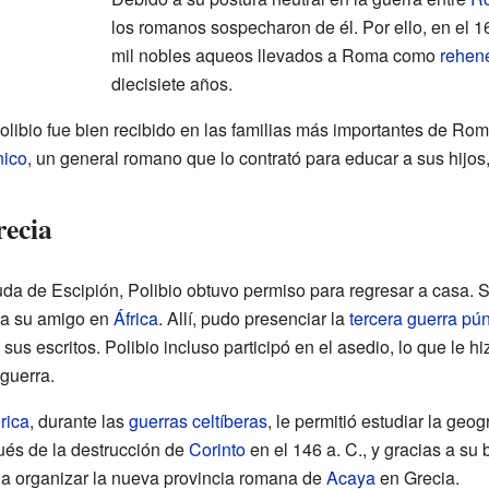
los romanos sospecharon de él. Por ello, en el 16
mil nobles aqueos llevados a Roma como
rehen
diecisiete años.
olibio fue bien recibido en las familias más importantes de Rom
nico
, un general romano que lo contrató para educar a sus hijos
recia
yuda de Escipión, Polibio obtuvo permiso para regresar a casa. 
 a su amigo en
África
. Allí, pudo presenciar la
tercera guerra pú
sus escritos. Polibio incluso participó en el asedio, lo que le h
 guerra.
rica
, durante las
guerras celtíberas
, le permitió estudiar la geog
ués de la destrucción de
Corinto
en el 146 a. C., y gracias a su
 a organizar la nueva provincia romana de
Acaya
en Grecia.