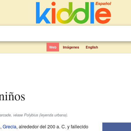
Web
Imágenes
English
 niños
arcade, véase Polybius (leyenda urbana).
s,
Grecia
, alrededor del 200 a. C. y fallecido