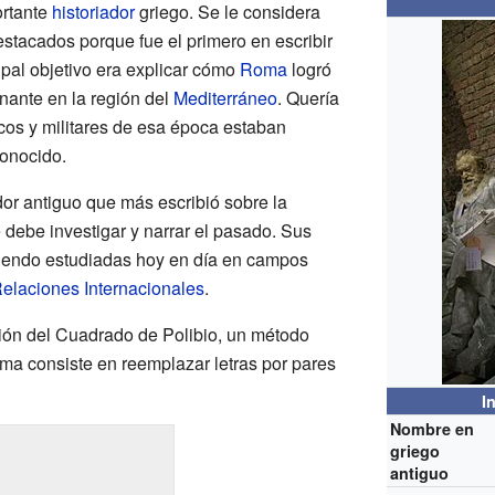
ortante
historiador
griego. Se le considera
stacados porque fue el primero en escribir
ipal objetivo era explicar cómo
Roma
logró
nante en la región del
Mediterráneo
. Quería
icos y militares de esa época estaban
onocido.
dor antiguo que más escribió sobre la
 debe investigar y narrar el pasado. Sus
 siendo estudiadas hoy en día en campos
elaciones Internacionales
.
ción del Cuadrado de Polibio, un método
ema consiste en reemplazar letras por pares
I
Nombre en
griego
antiguo