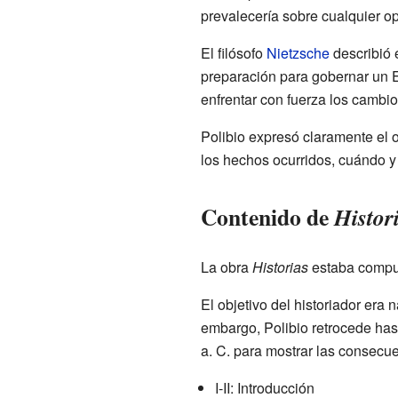
prevalecería sobre cualquier op
El filósofo
Nietzsche
describió e
preparación para gobernar un E
enfrentar con fuerza los cambio
Polibio expresó claramente el ob
los hechos ocurridos, cuándo y
Contenido de
Histor
La obra
Historias
estaba compue
El objetivo del historiador era
embargo, Polibio retrocede has
a. C. para mostrar las consecuen
I-II: Introducción