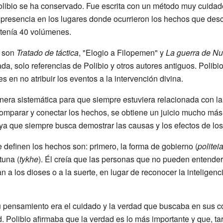
olibio se ha conservado. Fue escrita con un método muy cuida
presencia en los lugares donde ocurrieron los hechos que descr
 tenía 40 volúmenes.
n son
Tratado de táctica
, "Elogio a Filopemen" y
La guerra de N
a, solo referencias de Polibio y otros autores antiguos. Polibio
s en no atribuir los eventos a la intervención divina.
nera sistemática para que siempre estuviera relacionada con la
comparar y conectar los hechos, se obtiene un juicio mucho más
 ya que siempre busca demostrar las causas y los efectos de lo
 definen los hechos son: primero, la forma de gobierno (
politei
tuna (
tykhe
). Él creía que las personas que no pueden entender
a los dioses o a la suerte, en lugar de reconocer la inteligenci
su pensamiento era el cuidado y la verdad que buscaba en sus co
d. Polibio afirmaba que la verdad es lo más importante y que, t