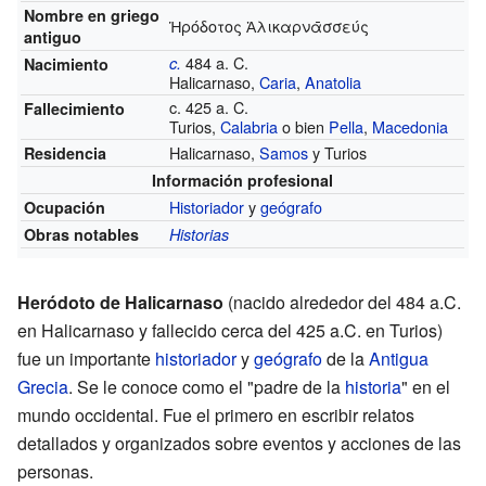
Nombre en griego
Ἡρόδοτος Ἁλικαρνᾱσσεύς
antiguo
484 a. C.
c.
Nacimiento
Halicarnaso,
Caria
,
Anatolia
c. 425 a. C.
Fallecimiento
Turios,
Calabria
o bien
Pella
,
Macedonia
Halicarnaso,
Samos
y Turios
Residencia
Información profesional
Historiador
y
geógrafo
Ocupación
Obras notables
Historias
Heródoto de Halicarnaso
(nacido alrededor del 484 a.C.
en Halicarnaso y fallecido cerca del 425 a.C. en Turios)
fue un importante
historiador
y
geógrafo
de la
Antigua
Grecia
. Se le conoce como el "padre de la
historia
" en el
mundo occidental. Fue el primero en escribir relatos
detallados y organizados sobre eventos y acciones de las
personas.