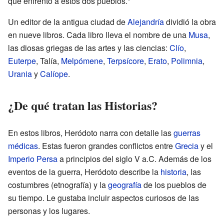
que enfrentó a estos dos pueblos."
Un editor de la antigua ciudad de
Alejandría
dividió la obra
en nueve libros. Cada libro lleva el nombre de una
Musa
,
las diosas griegas de las artes y las ciencias:
Clío
,
Euterpe
, Talía,
Melpómene
,
Terpsícore
,
Erato
,
Polimnia
,
Urania
y
Calíope
.
¿De qué tratan las Historias?
En estos libros, Heródoto narra con detalle las
guerras
médicas
. Estas fueron grandes conflictos entre
Grecia
y el
Imperio Persa
a principios del siglo V a.C. Además de los
eventos de la guerra, Heródoto describe la
historia
, las
costumbres (etnografía) y la
geografía
de los pueblos de
su tiempo. Le gustaba incluir aspectos curiosos de las
personas y los lugares.