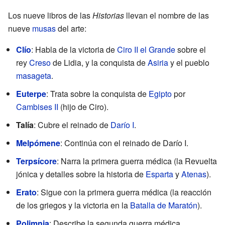
Los nueve libros de las
Historias
llevan el nombre de las
nueve
musas
del arte:
Clío
: Habla de la victoria de
Ciro II el Grande
sobre el
rey
Creso
de Lidia, y la conquista de
Asiria
y el pueblo
masageta
.
Euterpe
: Trata sobre la conquista de
Egipto
por
Cambises II
(hijo de Ciro).
Talía
: Cubre el reinado de
Darío I
.
Melpómene
: Continúa con el reinado de Darío I.
Terpsícore
: Narra la primera guerra médica (la Revuelta
jónica y detalles sobre la historia de
Esparta
y
Atenas
).
Erato
: Sigue con la primera guerra médica (la reacción
de los griegos y la victoria en la
Batalla de Maratón
).
Polimnia
: Describe la segunda guerra médica.