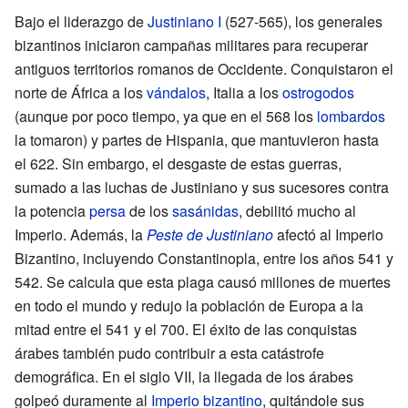
Bajo el liderazgo de
Justiniano I
(527-565), los generales
bizantinos iniciaron campañas militares para recuperar
antiguos territorios romanos de Occidente. Conquistaron el
norte de África a los
vándalos
, Italia a los
ostrogodos
(aunque por poco tiempo, ya que en el 568 los
lombardos
la tomaron) y partes de Hispania, que mantuvieron hasta
el 622. Sin embargo, el desgaste de estas guerras,
sumado a las luchas de Justiniano y sus sucesores contra
la potencia
persa
de los
sasánidas
, debilitó mucho al
Imperio. Además, la
Peste de Justiniano
afectó al Imperio
Bizantino, incluyendo Constantinopla, entre los años 541 y
542. Se calcula que esta plaga causó millones de muertes
en todo el mundo y redujo la población de Europa a la
mitad entre el 541 y el 700. El éxito de las conquistas
árabes también pudo contribuir a esta catástrofe
demográfica. En el siglo VII, la llegada de los árabes
golpeó duramente al
Imperio bizantino
, quitándole sus