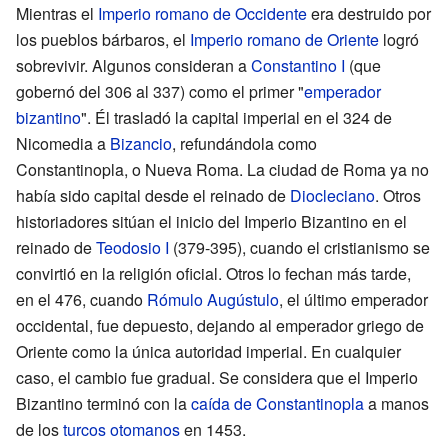
Mientras el
Imperio romano de Occidente
era destruido por
los pueblos bárbaros, el
Imperio romano de Oriente
logró
sobrevivir. Algunos consideran a
Constantino I
(que
gobernó del 306 al 337) como el primer "
emperador
bizantino
". Él trasladó la capital imperial en el 324 de
Nicomedia a
Bizancio
, refundándola como
Constantinopla, o Nueva Roma. La ciudad de Roma ya no
había sido capital desde el reinado de
Diocleciano
. Otros
historiadores sitúan el inicio del Imperio Bizantino en el
reinado de
Teodosio I
(379-395), cuando el cristianismo se
convirtió en la religión oficial. Otros lo fechan más tarde,
en el 476, cuando
Rómulo Augústulo
, el último emperador
occidental, fue depuesto, dejando al emperador griego de
Oriente como la única autoridad imperial. En cualquier
caso, el cambio fue gradual. Se considera que el Imperio
Bizantino terminó con la
caída de Constantinopla
a manos
de los
turcos otomanos
en 1453.