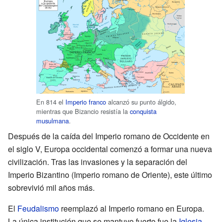
En 814 el
Imperio franco
alcanzó su punto álgido,
mientras que Bizancio resistía la
conquista
musulmana
.
Después de la caída del Imperio romano de Occidente en
el siglo V, Europa occidental comenzó a formar una nueva
civilización. Tras las invasiones y la separación del
Imperio Bizantino (Imperio romano de Oriente), este último
sobrevivió mil años más.
El
Feudalismo
reemplazó al Imperio romano en Europa.
La única institución que se mantuvo fuerte fue la
Iglesia