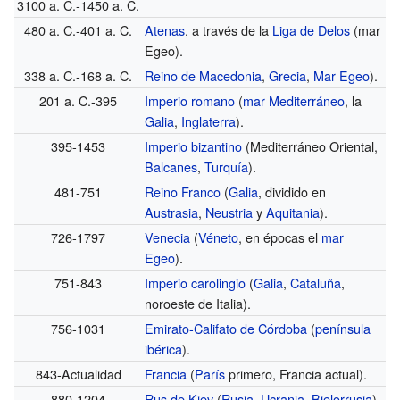
3100 a. C.-1450 a. C.
480 a. C.-401 a. C.
Atenas
, a través de la
Liga de Delos
(mar
Egeo).
338 a. C.-168 a. C.
Reino de Macedonia
,
Grecia
,
Mar Egeo
).
201 a. C.-395
Imperio romano
(
mar Mediterráneo
, la
Galia
,
Inglaterra
).
395-1453
Imperio bizantino
(Mediterráneo Oriental,
Balcanes
,
Turquía
).
481-751
Reino Franco
(
Galia
, dividido en
Austrasia
,
Neustria
y
Aquitania
).
726-1797
Venecia
(
Véneto
, en épocas el
mar
Egeo
).
751-843
Imperio carolingio
(
Galia
,
Cataluña
,
noroeste de Italia).
756-1031
Emirato-Califato de Córdoba
(
península
ibérica
).
843-Actualidad
Francia
(
París
primero, Francia actual).
880-1204
Rus de Kiev
(
Rusia
,
Ucrania
,
Bielorrusia
).