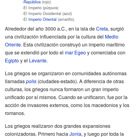
-
República
(rojo)
-El Imperio (púrpura)
-El Imperio Occidental (azul)
-El
Imperio Oriental
(amarillo).
Alrededor del año 3000 a.C., en la isla de
Creta
, surgió
una civilización influenciada por la cultura del
Medio
Oriente
. Esta civilización construyó un imperio marítimo
que se extendió por todo el
mar Egeo
y comerciaba con
Egipto
y el
Levante
.
Los griegos se organizaron en comunidades autónomas
llamadas
polis
(ciudades-estado). A diferencia de otras
culturas, los griegos nunca formaron un gran imperio
unificado por sí mismos. Cuando se unificaron, fue por la
acción de invasores externos, como los macedonios y los
romanos.
Los griegos realizaron dos grandes expansiones
colonizadoras. Primero hacia
Jonia
, y luego por toda la