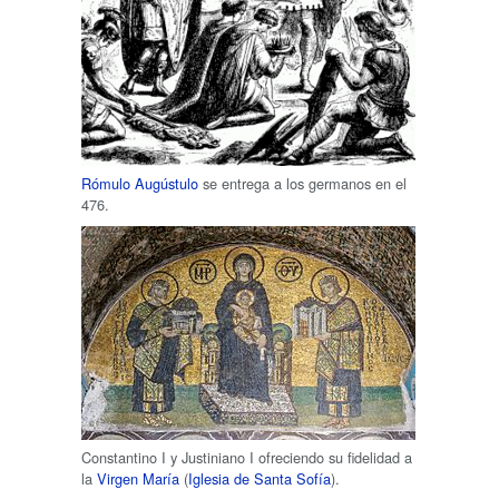
Rómulo Augústulo
se entrega a los germanos en el
476.
Constantino I y Justiniano I ofreciendo su fidelidad a
la
Virgen María
(
Iglesia de Santa Sofía
).