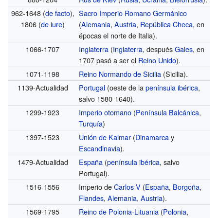
962-1648 (
de facto
),
Sacro Imperio Romano Germánico
1806 (
de iure
)
(
Alemania
,
Austria
,
República Checa
, en
épocas el norte de Italia).
1066-1707
Inglaterra
(
Inglaterra
, después
Gales
, en
1707 pasó a ser el
Reino Unido
).
1071-1198
Reino Normando de Sicilia
(Sicilia).
1139-Actualidad
Portugal
(oeste de la
península ibérica
,
salvo 1580-1640).
1299-1923
Imperio otomano
(
Península Balcánica
,
Turquía
)
1397-1523
Unión de Kalmar
(
Dinamarca
y
Escandinavia
).
1479-Actualidad
España
(
península ibérica
, salvo
Portugal).
1516-1556
Imperio de
Carlos V
(
España
,
Borgoña
,
Flandes
,
Alemania
,
Austria
).
1569-1795
Reino de Polonia-Lituania
(
Polonia
,