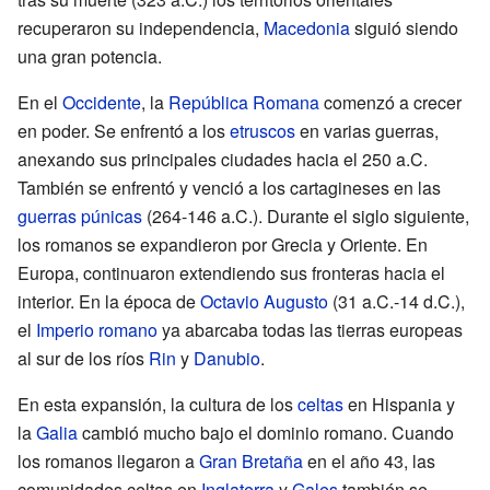
recuperaron su independencia,
Macedonia
siguió siendo
una gran potencia.
En el
Occidente
, la
República Romana
comenzó a crecer
en poder. Se enfrentó a los
etruscos
en varias guerras,
anexando sus principales ciudades hacia el 250 a.C.
También se enfrentó y venció a los cartagineses en las
guerras púnicas
(264-146 a.C.). Durante el siglo siguiente,
los romanos se expandieron por Grecia y Oriente. En
Europa, continuaron extendiendo sus fronteras hacia el
interior. En la época de
Octavio Augusto
(31 a.C.-14 d.C.),
el
Imperio romano
ya abarcaba todas las tierras europeas
al sur de los ríos
Rin
y
Danubio
.
En esta expansión, la cultura de los
celtas
en Hispania y
la
Galia
cambió mucho bajo el dominio romano. Cuando
los romanos llegaron a
Gran Bretaña
en el año 43, las
comunidades celtas en
Inglaterra
y
Gales
también se