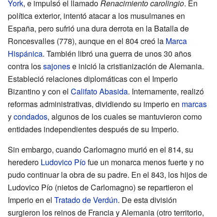
York
, e impulsó el llamado
Renacimiento carolingio
. En
política exterior, intentó atacar a los musulmanes en
España, pero sufrió una dura derrota en la Batalla de
Roncesvalles (778), aunque en el 804 creó la
Marca
Hispánica
. También libró una guerra de unos 30 años
contra los
sajones
e inició la cristianización de Alemania.
Estableció relaciones diplomáticas con el Imperio
Bizantino y con el
Califato Abasida
. Internamente, realizó
reformas administrativas, dividiendo su imperio en
marcas
y
condados
, algunos de los cuales se mantuvieron como
entidades independientes después de su Imperio.
Sin embargo, cuando Carlomagno murió en el 814, su
heredero
Ludovico Pío
fue un monarca menos fuerte y no
pudo continuar la obra de su padre. En el 843, los hijos de
Ludovico Pío (nietos de Carlomagno) se repartieron el
Imperio en el
Tratado de Verdún
. De esta división
surgieron los reinos de Francia y Alemania (otro territorio,