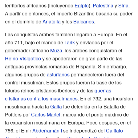
territorios africanos (incluyendo
Egipto
),
Palestina
y
Siria
.
A partir de entonces, el Imperio Bizantino basaría su poder
en el dominio de
Anatolia
y los
Balcanes
.
Las conquistas árabes también llegaron a Europa. En el
año 711, bajo el mando de
Tarik
y enviados por el
gobernador africano
Muza
, los árabes conquistaron el
Reino Visigótico
y se apoderaron de gran parte de las
antiguas provincias romanas de Hispania. Sin embargo,
algunos grupos de
asturianos
permanecieron fuera del
control musulmán. Estos grupos fueron la base de los
futuros reinos cristianos ibéricos y de las
guerras
cristianas contra los musulmanes
. En el 732, una incursión
musulmana hacia la
Galia
fue detenida en la Batalla de
Poitiers por
Carlos Martel
, marcando el punto máximo de
la expansión musulmana en Europa. Poco después, en el
756, el Emir
Abderramán I
se independizó del
Califato