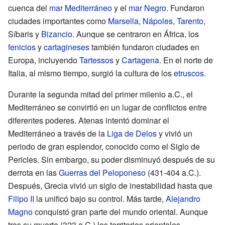
cuenca del
mar Mediterráneo
y el
mar Negro
. Fundaron
ciudades importantes como
Marsella
,
Nápoles
,
Tarento
,
Síbaris y
Bizancio
. Aunque se centraron en África, los
fenicios
y
cartagineses
también fundaron ciudades en
Europa, incluyendo
Tartessos
y
Cartagena
. En el norte de
Italia, al mismo tiempo, surgió la cultura de los
etruscos
.
Durante la segunda mitad del primer milenio a.C., el
Mediterráneo se convirtió en un lugar de conflictos entre
diferentes poderes. Atenas intentó dominar el
Mediterráneo a través de la
Liga de Delos
y vivió un
periodo de gran esplendor, conocido como el Siglo de
Pericles. Sin embargo, su poder disminuyó después de su
derrota en las
Guerras del Peloponeso
(431-404 a.C.).
Después, Grecia vivió un siglo de inestabilidad hasta que
Filipo II
la unificó bajo su control. Más tarde,
Alejandro
Magno
conquistó gran parte del mundo oriental. Aunque
tras su muerte (323 a.C.) los territorios orientales