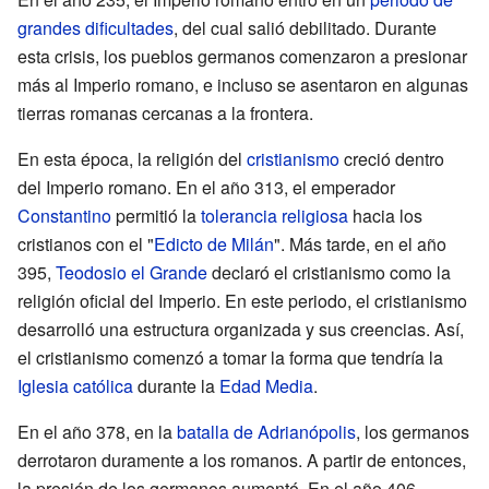
grandes dificultades
, del cual salió debilitado. Durante
esta crisis, los pueblos germanos comenzaron a presionar
más al Imperio romano, e incluso se asentaron en algunas
tierras romanas cercanas a la frontera.
En esta época, la religión del
cristianismo
creció dentro
del Imperio romano. En el año 313, el emperador
Constantino
permitió la
tolerancia religiosa
hacia los
cristianos con el "
Edicto de Milán
". Más tarde, en el año
395,
Teodosio el Grande
declaró el cristianismo como la
religión oficial del Imperio. En este periodo, el cristianismo
desarrolló una estructura organizada y sus creencias. Así,
el cristianismo comenzó a tomar la forma que tendría la
Iglesia católica
durante la
Edad Media
.
En el año 378, en la
batalla de Adrianópolis
, los germanos
derrotaron duramente a los romanos. A partir de entonces,
la presión de los germanos aumentó. En el año 406,