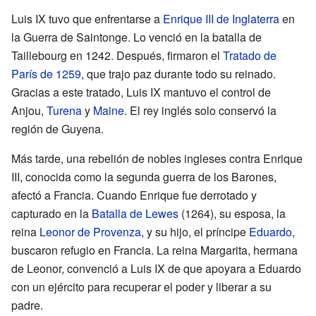
Luis IX tuvo que enfrentarse a
Enrique III de Inglaterra
en
la Guerra de Saintonge. Lo venció en la batalla de
Taillebourg en 1242. Después, firmaron el
Tratado de
París de 1259
, que trajo paz durante todo su reinado.
Gracias a este tratado, Luis IX mantuvo el control de
Anjou,
Turena
y
Maine
. El rey inglés solo conservó la
región de Guyena.
Más tarde, una rebelión de nobles ingleses contra Enrique
III, conocida como la segunda guerra de los Barones,
afectó a Francia. Cuando Enrique fue derrotado y
capturado en la
Batalla de Lewes
(1264), su esposa, la
reina
Leonor de Provenza
, y su hijo, el príncipe
Eduardo
,
buscaron refugio en Francia. La reina Margarita, hermana
de Leonor, convenció a Luis IX de que apoyara a Eduardo
con un ejército para recuperar el poder y liberar a su
padre.