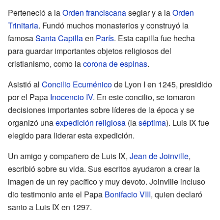
Perteneció a la
Orden franciscana
seglar y a la
Orden
Trinitaria
. Fundó muchos monasterios y construyó la
famosa
Santa Capilla
en
París
. Esta capilla fue hecha
para guardar importantes objetos religiosos del
cristianismo, como la
corona de espinas
.
Asistió al
Concilio Ecuménico
de Lyon I en 1245, presidido
por el Papa
Inocencio IV
. En este concilio, se tomaron
decisiones importantes sobre líderes de la época y se
organizó una
expedición religiosa
(la
séptima
). Luis IX fue
elegido para liderar esta expedición.
Un amigo y compañero de Luis IX,
Jean de Joinville
,
escribió sobre su vida. Sus escritos ayudaron a crear la
imagen de un rey pacífico y muy devoto. Joinville incluso
dio testimonio ante el Papa
Bonifacio VIII
, quien declaró
santo a Luis IX en 1297.