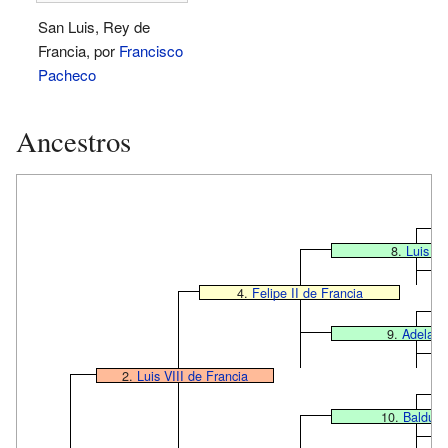
San Luis, Rey de
Francia, por
Francisco
Pacheco
Ancestros
8.
Luis VI
4.
Felipe II de Francia
9.
Adela 
2.
Luis VIII de Francia
10.
Balduin