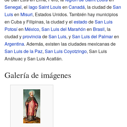
Senegal
, el
lago Saint Louis
en
Canadá
, la ciudad de
San
Luis
en
Misuri
, Estados Unidos. También hay municipios
en Cuba y Filipinas, la ciudad y el
estado
de
San Luis
Potosí
en
México
,
San Luis del Marañón
en
Brasil
, la
ciudad y
provincia
de
San Luis
, y
San Luis del Palmar
en
Argentina
. Además, existen las ciudades mexicanas de
San Luis de la Paz
,
San Luis Coyotzingo
, San Luis
Anáhuac y San Luis Acatlán.
Galería de imágenes