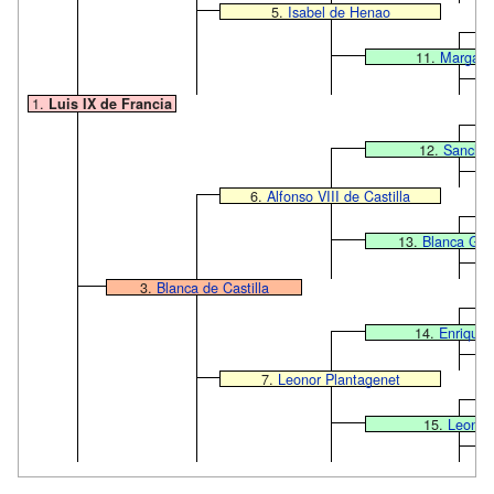
5.
Isabel de Henao
11.
Margarit
1.
Luis IX de Francia
12.
Sancho I
6.
Alfonso VIII de Castilla
13.
Blanca Gar
3.
Blanca de Castilla
14.
Enrique I
7.
Leonor Plantagenet
15.
Leonor 