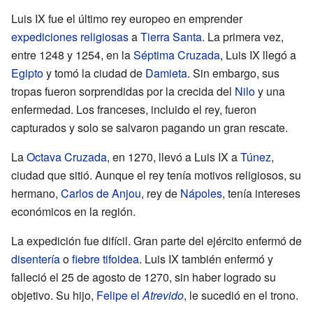
Luis IX fue el último rey europeo en emprender
expediciones religiosas
a
Tierra Santa
. La primera vez,
entre 1248 y 1254, en la
Séptima Cruzada
, Luis IX llegó a
Egipto
y tomó la ciudad de
Damieta
. Sin embargo, sus
tropas fueron sorprendidas por la crecida del
Nilo
y una
enfermedad. Los franceses, incluido el rey, fueron
capturados y solo se salvaron pagando un gran rescate.
La
Octava Cruzada
, en 1270, llevó a Luis IX a
Túnez
,
ciudad que sitió. Aunque el rey tenía motivos religiosos, su
hermano,
Carlos de Anjou
, rey de
Nápoles
, tenía intereses
económicos en la región.
La expedición fue difícil. Gran parte del ejército enfermó de
disentería
o
fiebre tifoidea
. Luis IX también enfermó y
falleció el 25 de agosto de 1270, sin haber logrado su
objetivo. Su hijo,
Felipe el
Atrevido
, le sucedió en el trono.