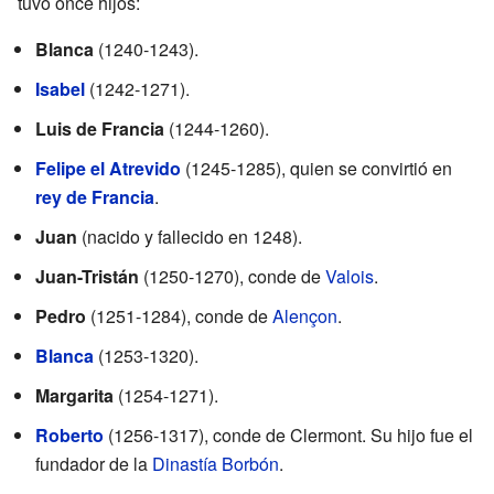
tuvo once hijos:
Blanca
(1240-1243).
Isabel
(1242-1271).
Luis de Francia
(1244-1260).
Felipe el Atrevido
(1245-1285), quien se convirtió en
rey de Francia
.
Juan
(nacido y fallecido en 1248).
Juan-Tristán
(1250-1270), conde de
Valois
.
Pedro
(1251-1284), conde de
Alençon
.
Blanca
(1253-1320).
Margarita
(1254-1271).
Roberto
(1256-1317), conde de Clermont. Su hijo fue el
fundador de la
Dinastía Borbón
.