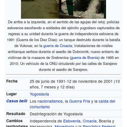
De arriba a la izquierda, en el sentido de las agujas del reloj: policías
eslovenos escoltando a soldados del ejército yugoslavo capturados de
regreso a su unidad durante la guerra de independencia eslovena de
1991 (Guerra de los Diez Días); un tanque destruido durante la batalla
de Vukovar, en la
guerra de Croacia
; Instalaciones de misiles
antitanque serbios durante el asedio de Dubrovnik; nuevo entierro de
víctimas de la masacre de Srebrenica (
guerra de Bosnia
) de 1995 en
2010; Un vehículo de la ONU circulando por las calles de Sarajevo
durante el asedio de Sarajevo.
Fecha
25 de junio de 1991-12 de noviembre de 2001 (10
años, 7 meses y 12 días)
Lugar
Yugoslavia
Casus belli
Los
nacionalismos
, la
Guerra Fría
y la
caída del
comunismo
Resultado
Desintegración de Yugoslavia
Cambios
Independencia de
Eslovenia
,
Croacia
, Bosnia y
territoriales
Herzegovina,
Macedonia
y la
República Federal