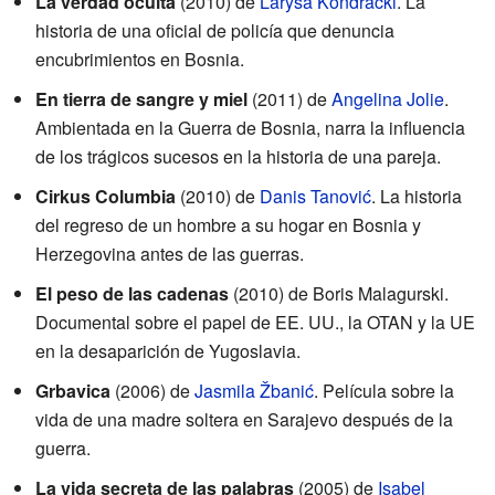
La verdad oculta
(2010) de
Larysa Kondracki
. La
historia de una oficial de policía que denuncia
encubrimientos en Bosnia.
En tierra de sangre y miel
(2011) de
Angelina Jolie
.
Ambientada en la Guerra de Bosnia, narra la influencia
de los trágicos sucesos en la historia de una pareja.
Cirkus Columbia
(2010) de
Danis Tanović
. La historia
del regreso de un hombre a su hogar en Bosnia y
Herzegovina antes de las guerras.
El peso de las cadenas
(2010) de Boris Malagurski.
Documental sobre el papel de EE. UU., la OTAN y la UE
en la desaparición de Yugoslavia.
Grbavica
(2006) de
Jasmila Žbanić
. Película sobre la
vida de una madre soltera en Sarajevo después de la
guerra.
La vida secreta de las palabras
(2005) de
Isabel