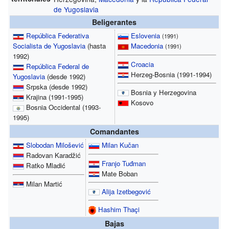
de Yugoslavia
Beligerantes
República Federativa
Eslovenia
(1991)
Socialista de Yugoslavia
(hasta
Macedonia
(1991)
1992)
Croacia
República Federal de
Herzeg-Bosnia
(1991-1994)
Yugoslavia
(desde 1992)
Srpska
(desde 1992)
Bosnia y Herzegovina
Krajina
(1991-1995)
Kosovo
Bosnia Occidental
(1993-
1995)
Comandantes
Slobodan Milošević
Milan Kučan
Radovan Karadžić
Franjo Tuđman
Ratko Mladić
Mate Boban
Milan Martić
Alija Izetbegović
Hashim Thaçi
Bajas