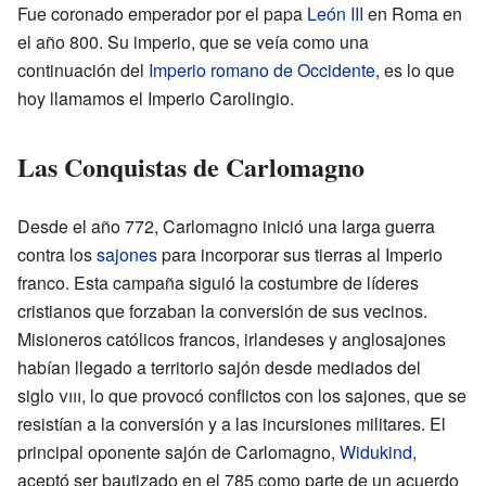
Fue coronado emperador por el papa
León III
en Roma en
el año 800. Su imperio, que se veía como una
continuación del
Imperio romano de Occidente
, es lo que
hoy llamamos el Imperio Carolingio.
Las Conquistas de Carlomagno
Desde el año 772, Carlomagno inició una larga guerra
contra los
sajones
para incorporar sus tierras al Imperio
franco. Esta campaña siguió la costumbre de líderes
cristianos que forzaban la conversión de sus vecinos.
Misioneros católicos francos, irlandeses y anglosajones
habían llegado a territorio sajón desde mediados del
siglo
viii
, lo que provocó conflictos con los sajones, que se
resistían a la conversión y a las incursiones militares. El
principal oponente sajón de Carlomagno,
Widukind
,
aceptó ser bautizado en el 785 como parte de un acuerdo