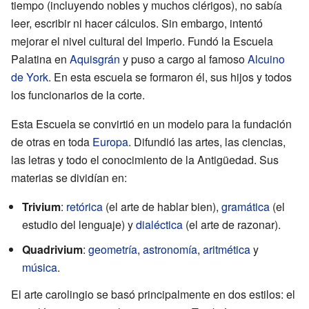
tiempo (incluyendo nobles y muchos clérigos), no sabía
leer, escribir ni hacer cálculos. Sin embargo, intentó
mejorar el nivel cultural del Imperio. Fundó la Escuela
Palatina en
Aquisgrán
y puso a cargo al famoso
Alcuino
de York
. En esta escuela se formaron él, sus hijos y todos
los funcionarios de la corte.
Esta Escuela se convirtió en un modelo para la fundación
de otras en toda
Europa
. Difundió las artes, las ciencias,
las letras y todo el conocimiento de la Antigüedad. Sus
materias se dividían en:
Trivium
:
retórica
(el arte de hablar bien),
gramática
(el
estudio del lenguaje) y
dialéctica
(el arte de razonar).
Quadrivium
:
geometría
,
astronomía
,
aritmética
y
música
.
El arte carolingio se basó principalmente en dos estilos: el