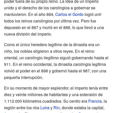
poder fuera de su propio reino. La idea de un imperio
unido y el derecho de los carolingios a gobernar se
mantuvieron. En el año 884,
Carlos el Gordo
logró unir
todos los reinos carolingios por última vez. Pero fue
depuesto en el 887 y murió en el 888, lo que llevó a una
nueva división del imperio.
Como el único heredero legítimo de la dinastía era un
niño, los nobles eligieron a otros reyes. En el reino
oriental, un carolingio ilegítimo siguió gobernando hasta el
911. En el reino occidental, la dinastía carolingia legítima
volvió al poder en el 898 y gobernó hasta el 987, con una
pequeña interrupción.
En su momento de mayor esplendor, el imperio tenía entre
diez y veinte millones de habitantes y una extensión de
1.112.000 kilómetros cuadrados. Su centro era
Francia
, la
región entre los ríos
Loira
y
Rin
, donde estaba la capital,