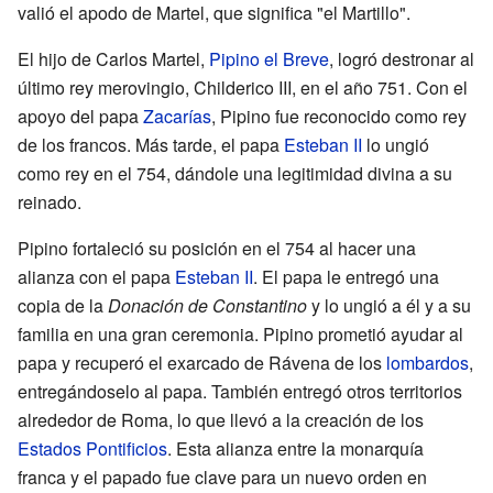
valió el apodo de Martel, que significa "el Martillo".
El hijo de Carlos Martel,
Pipino el Breve
, logró destronar al
último rey merovingio, Childerico III, en el año 751. Con el
apoyo del papa
Zacarías
, Pipino fue reconocido como rey
de los francos. Más tarde, el papa
Esteban II
lo ungió
como rey en el 754, dándole una legitimidad divina a su
reinado.
Pipino fortaleció su posición en el 754 al hacer una
alianza con el papa
Esteban II
. El papa le entregó una
copia de la
Donación de Constantino
y lo ungió a él y a su
familia en una gran ceremonia. Pipino prometió ayudar al
papa y recuperó el exarcado de Rávena de los
lombardos
,
entregándoselo al papa. También entregó otros territorios
alrededor de Roma, lo que llevó a la creación de los
Estados Pontificios
. Esta alianza entre la monarquía
franca y el papado fue clave para un nuevo orden en