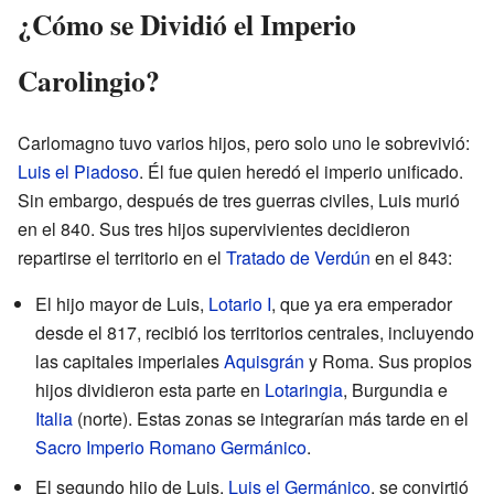
¿Cómo se Dividió el Imperio
Carolingio?
Carlomagno tuvo varios hijos, pero solo uno le sobrevivió:
Luis el Piadoso
. Él fue quien heredó el imperio unificado.
Sin embargo, después de tres guerras civiles, Luis murió
en el 840. Sus tres hijos supervivientes decidieron
repartirse el territorio en el
Tratado de Verdún
en el 843:
El hijo mayor de Luis,
Lotario I
, que ya era emperador
desde el 817, recibió los territorios centrales, incluyendo
las capitales imperiales
Aquisgrán
y Roma. Sus propios
hijos dividieron esta parte en
Lotaringia
, Burgundia e
Italia
(norte). Estas zonas se integrarían más tarde en el
Sacro Imperio Romano Germánico
.
El segundo hijo de Luis,
Luis el Germánico
, se convirtió