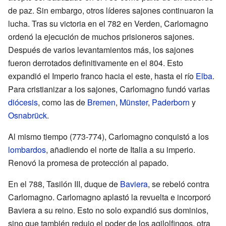
de paz. Sin embargo, otros líderes sajones continuaron la
lucha. Tras su victoria en el 782 en Verden, Carlomagno
ordenó la ejecución de muchos prisioneros sajones.
Después de varios levantamientos más, los sajones
fueron derrotados definitivamente en el 804. Esto
expandió el Imperio franco hacia el este, hasta el río
Elba
.
Para cristianizar a los sajones, Carlomagno fundó varias
diócesis
, como las de
Bremen
,
Münster
,
Paderborn
y
Osnabrück
.
Al mismo tiempo (773-774), Carlomagno conquistó a los
lombardos
, añadiendo el norte de Italia a su imperio.
Renovó la promesa de protección al papado.
En el 788, Tasilón III, duque de
Baviera
, se rebeló contra
Carlomagno. Carlomagno aplastó la revuelta e incorporó
Baviera a su reino. Esto no solo expandió sus dominios,
sino que también redujo el poder de los agilolfingos, otra