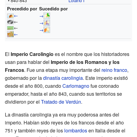
• 840-843
Lotario I
Precedido por
Sucedido por
←
→
←
→
←
→
←
El
Imperio Carolingio
es el nombre que los historiadores
usan para hablar del
Imperio de los Romanos y los
Francos
. Fue una etapa muy importante del
reino franco
,
gobernado por la
dinastía carolingia
. Este imperio existió
desde el año 800, cuando
Carlomagno
fue coronado
emperador, hasta el año 843, cuando sus territorios se
dividieron por el
Tratado de Verdún
.
La dinastía carolingia ya era muy poderosa antes del
imperio. Habían sido reyes de los francos desde el año
751 y también reyes de los
lombardos
en Italia desde el