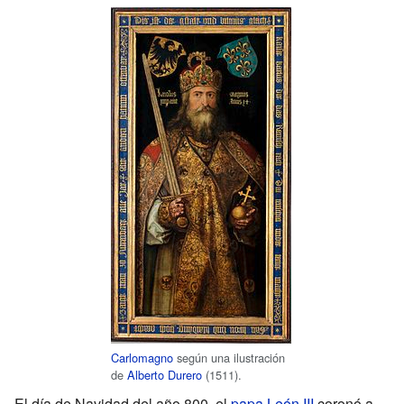
Carlomagno
según una ilustración
de
Alberto Durero
(1511).
El día de Navidad del año 800, el
papa León III
coronó a