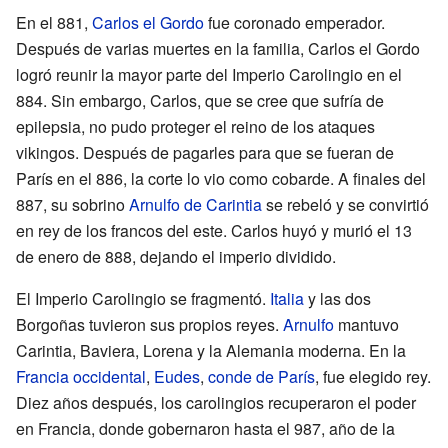
En el 881,
Carlos el Gordo
fue coronado emperador.
Después de varias muertes en la familia, Carlos el Gordo
logró reunir la mayor parte del Imperio Carolingio en el
884. Sin embargo, Carlos, que se cree que sufría de
epilepsia, no pudo proteger el reino de los ataques
vikingos. Después de pagarles para que se fueran de
París en el 886, la corte lo vio como cobarde. A finales del
887, su sobrino
Arnulfo de Carintia
se rebeló y se convirtió
en rey de los francos del este. Carlos huyó y murió el 13
de enero de 888, dejando el imperio dividido.
El Imperio Carolingio se fragmentó.
Italia
y las dos
Borgoñas tuvieron sus propios reyes.
Arnulfo
mantuvo
Carintia, Baviera, Lorena y la Alemania moderna. En la
Francia occidental
,
Eudes
,
conde de París
, fue elegido rey.
Diez años después, los carolingios recuperaron el poder
en Francia, donde gobernaron hasta el 987, año de la