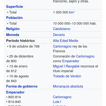
franconio, sajón y otras.
Superficie
• Total
1 000 000
km²
Población
• Total
10 000 000−13 000 000 hab.
Catolicismo
Religión
Denario
Moneda
Alta Edad Media
Período histórico
• 9 de octubre de 768
Carlomagno
rey de los
Francos
• 25 de diciembre
Coronación de
Carlomagno
de 800
como
Emperador
• 13 de enero
Miguel I Rangabé
reconoce el
de 812
título imperial
• 10 de agosto
Tratado de Verdún
de 843
Monarquía absoluta
Forma de gobierno
Emperador
• 800-814
Carlomagno
• 814-840
Luis I