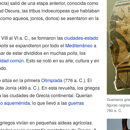
ia) salió de una etapa anterior, conocida como
ad Oscura, las tribus indoeuropeas que hablaban
como aqueos, jonios, dorios) se asentaron en la
VIII al VI a. C., se formaron las
ciudades-estado
polis
se expandieron por todo el
Mediterráneo
a
esar de estar divididos en muchas
polis
, los
tidad común
. Esto se notó en su arte, cultura y en
ndo.
e sitúa en la primera
Olimpiada
(776 a. C.). El
e Jonia (499 a. C.). En esta revuelta, los griegos
 las ciudades de Grecia continental. Querían
Guerreros gri
io aqueménida
, lo que llevó a las
guerras
figuras negras
760 a. C.
 griegos vivían en pequeñas aldeas agrícolas.