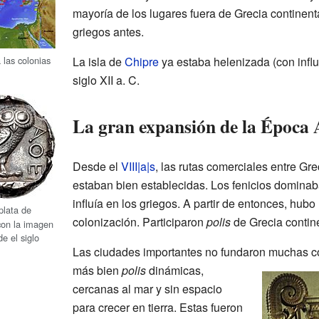
mayoría de los lugares fuera de Grecia continen
griegos antes.
 las colonias
La isla de
Chipre
ya estaba helenizada (con influ
siglo XII a. C.
La gran expansión de la Época 
Desde el
VIII|a|s
, las rutas comerciales entre Gre
estaban bien establecidas. Los fenicios dominaba
influía en los griegos. A partir de entonces, hubo
plata de
colonización. Participaron
polis
de Grecia continen
con la imagen
e el siglo
Las ciudades importantes no fundaron muchas col
más bien
polis
dinámicas,
cercanas al mar y sin espacio
para crecer en tierra. Estas fueron