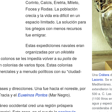
Corinto, Calcis, Eretria, Mileto,
Focea y Rodas. La población
crecía y la vida era difícil en un
espacio limitado. La solución para
los griegos con menos recursos
fue emigrar.
Estas expediciones navales eran
organizadas por un
oikistés
s colonos se les impedía volver a su
polis
de
n colonias de varios tipos. Estas colonias
merciales y a menudo políticos con su "ciudad-
Una
Crátera
Laconio
. Se e
Mediterráneo.
ases y direcciones. Una fue hacia el noreste, por
extendieron l
530 a. C. Las
Tracia y el
Euxeinos Pontos
(Mar Negro).
(1100 litros e
agua y especi
áneo occidental creó una región próspera
consideraba d
ecia). Esta zona, en el sur de la
península