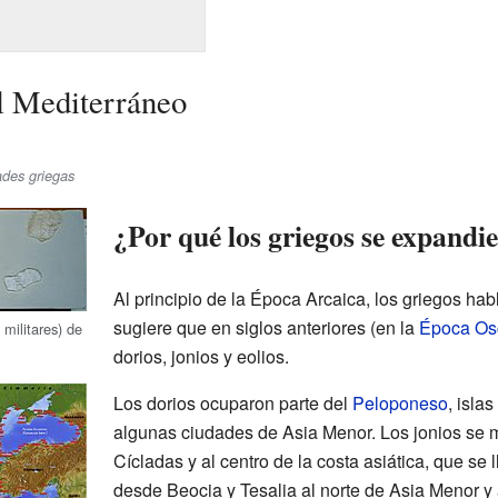
l Mediterráneo
ades griegas
¿Por qué los griegos se expandi
Al principio de la Época Arcaica, los griegos ha
sugiere que en siglos anteriores (en la
Época Os
militares) de
dorios, jonios y eolios.
Los dorios ocuparon parte del
Peloponeso
, isla
algunas ciudades de Asia Menor. Los jonios se m
Cícladas y al centro de la costa asiática, que se
desde Beocia y Tesalia al norte de Asia Menor y 