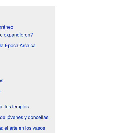
erráneo
se expandieron?
la Época Arcaica
os
e
a: los templos
 de jóvenes y doncellas
: el arte en los vasos