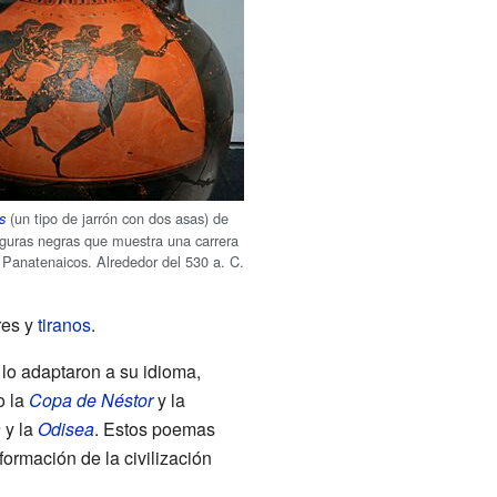
(un tipo de jarrón con dos asas) de
s
iguras negras que muestra una carrera
 Panatenaicos. Alrededor del 530 a. C.
res y
tiranos
.
 lo adaptaron a su idioma,
o la
Copa de Néstor
y la
a
y la
Odisea
. Estos poemas
 formación de la civilización