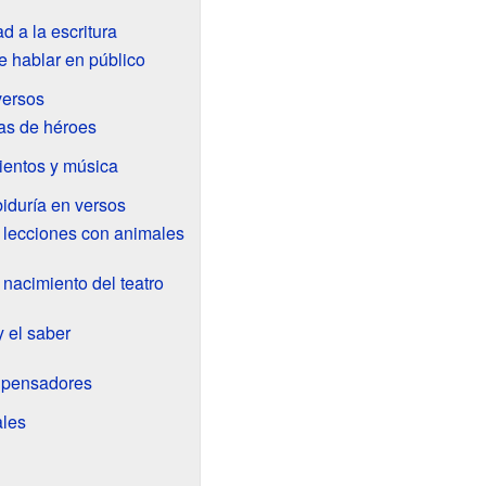
ad a la escritura
de hablar en público
versos
ias de héroes
mientos y música
iduría en versos
 lecciones con animales
 nacimiento del teatro
y el saber
s pensadores
ales