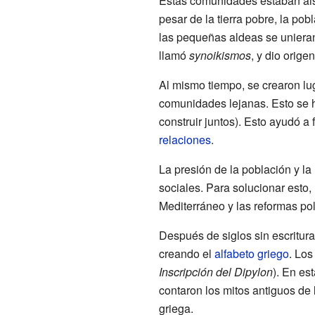
Estas comunidades estaban ais
pesar de la tierra pobre, la po
las pequeñas aldeas se uniera
llamó
synoikismos
, y dio orige
Al mismo tiempo, se crearon lug
comunidades lejanas. Esto se 
construir juntos). Esto ayudó a 
relaciones
.
La presión de la población y la
sociales. Para solucionar esto,
Mediterráneo y las reformas pol
Después de siglos sin escritura,
creando el
alfabeto griego
. Los
Inscripción del Dipylon
). En es
contaron los mitos antiguos de 
griega.