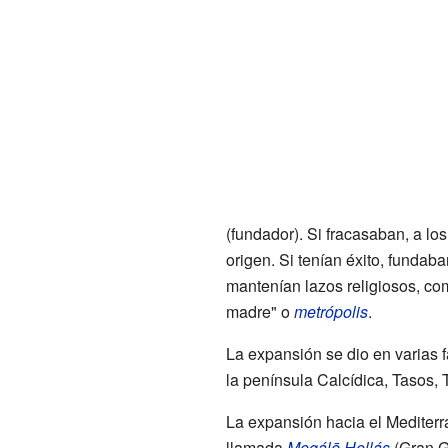
(fundador). Si fracasaban, a lo
origen. Si tenían éxito, fundaba
mantenían lazos religiosos, co
madre" o
metrópolis
.
La expansión se dio en varias f
la península Calcídica, Tasos, 
La expansión hacia el Mediterr
llamada
Megálē Hellás
(Gran Gr