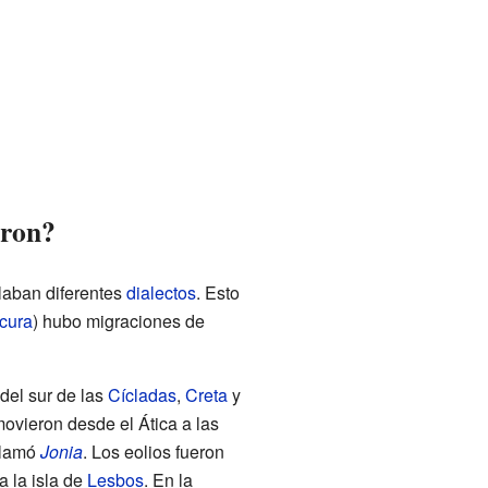
eron?
blaban diferentes
dialectos
. Esto
cura
) hubo migraciones de
s del sur de las
Cícladas
,
Creta
y
ovieron desde el Ática a las
 llamó
Jonia
. Los eolios fueron
a la isla de
Lesbos
. En la