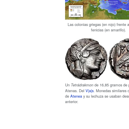
Las colonias griegas (en rojo) frente a
fenicias (en amarillo).
Un
de 16,85 gramos de 
Tetrádrakmon
Atenas. Del
V|a|s
. Monedas similares 
de
Atenea
y su lechuza se usaban desd
anterior.