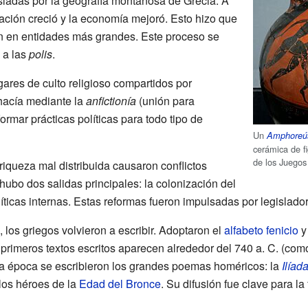
ladas por la geografía montañosa de Grecia. A
blación creció y la economía mejoró. Esto hizo que
n en entidades más grandes. Este proceso se
n a las
polis
.
ares de culto religioso compartidos por
hacía mediante la
anfictionía
(unión para
formar prácticas políticas para todo tipo de
Un
Amphoreú
cerámica de f
de los Juegos
 riqueza mal distribuida causaron conflictos
 hubo dos salidas principales: la colonización del
íticas internas. Estas reformas fueron impulsadas por legislado
 los griegos volvieron a escribir. Adoptaron el
alfabeto fenicio
y
 primeros textos escritos aparecen alrededor del 740 a. C. (com
ta época se escribieron los grandes poemas homéricos: la
Ilíad
los héroes de la
Edad del Bronce
. Su difusión fue clave para la