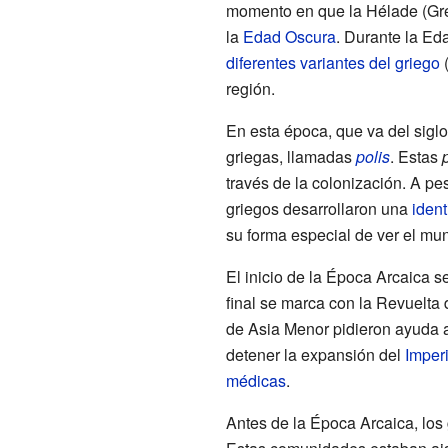
momento en que la Hélade (Grec
la
Edad Oscura
. Durante la Ed
diferentes variantes del griego
(
región.
En esta época, que va del siglo 
griegas, llamadas
polis
. Estas
través de la colonización. A p
griegos desarrollaron una
iden
su forma especial de ver el mu
El inicio de la Época Arcaica s
final se marca con la Revuelta d
de Asia Menor pidieron ayuda a
detener la expansión del
Imper
médicas
.
Antes de la Época Arcaica, los