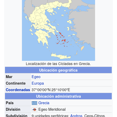
Localización de las Cícladas en Grecia.
Ubicación geográfica
Egeo
Mar
Europa
Continente
37°00′00″N
25°10′00″E
Coordenadas
Ubicación administrativa
Grecia
País
Egeo Meridional
División
9 unidades periféricas:
Andros
, Ceos-Citnos,
Subdivisión