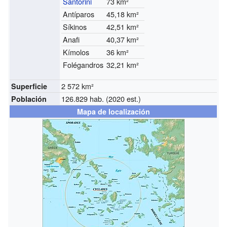
Santorini
73 km²
Antíparos
45,18 km²
Síkinos
42,51 km²
Anafi
40,37 km²
Kímolos
36 km²
Folégandros
32,21 km²
2 572 km²
Superficie
126.829 hab. (2020 est.)
Población
Mapa de localización