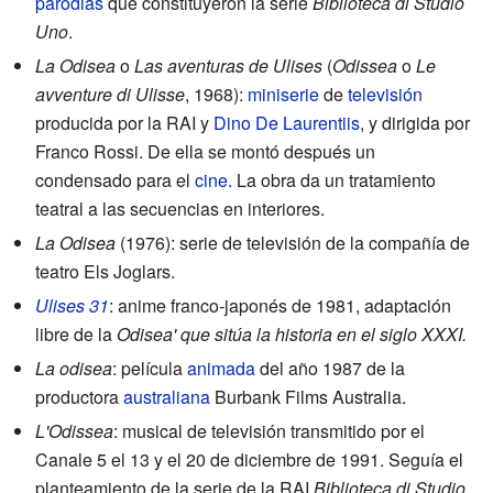
parodias
que constituyeron la serie
Biblioteca di Studio
Uno
.
La Odisea
o
Las aventuras de Ulises
(
Odissea
o
Le
avventure di Ulisse
, 1968):
miniserie
de
televisión
producida por la RAI y
Dino De Laurentiis
, y dirigida por
Franco Rossi. De ella se montó después un
condensado para el
cine
. La obra da un tratamiento
teatral a las secuencias en interiores.
La Odisea
(1976): serie de televisión de la compañía de
teatro Els Joglars.
Ulises 31
: anime franco-japonés de 1981, adaptación
libre de la
Odisea' que sitúa la historia en el siglo XXXI.
La odisea
: película
animada
del año 1987 de la
productora
australiana
Burbank Films Australia.
L'Odissea
: musical de televisión transmitido por el
Canale 5 el 13 y el 20 de diciembre de 1991. Seguía el
planteamiento de la serie de la RAI
Biblioteca di Studio