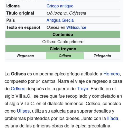
Griego antiguo
Idioma
Título original
Ὀδύσσεια,
Odýsseia
Antigua Grecia
País
en
Wikisource
Texto en español
Odisea
Contenido
Odisea: Canto primero
Ciclo troyano
Regresos
Odisea
Telegonía
La
Odisea
es un poema épico griego atribuido a
Homero
,
compuesto por 24 cantos. Narra el viaje de regreso a casa
de
Odiseo
después de la guerra de
Troya
. Escrito en el
siglo VIII a.C., se cree que fue recopilado y completado en
el siglo VII a.C. en el dialecto homérico. Odiseo, conocido
como
Ulises
, utiliza su astucia para superar desafíos y
problemas planteados por los dioses. Junto con la
Ilíada
,
es una de las primeras obras de la épica grecolatina.