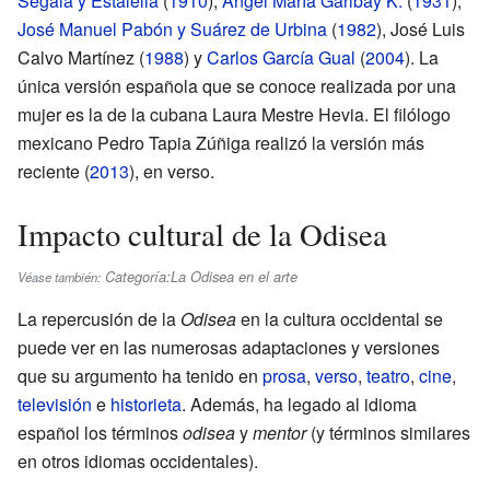
Segalá y Estalella
(
1910
),
Ángel María Garibay K.
(
1931
),
José Manuel Pabón y Suárez de Urbina
(
1982
), José Luis
Calvo Martínez (
1988
) y
Carlos García Gual
(
2004
). La
única versión española que se conoce realizada por una
mujer es la de la cubana Laura Mestre Hevia. El filólogo
mexicano Pedro Tapia Zúñiga realizó la versión más
reciente (
2013
), en verso.
Impacto cultural de la Odisea
Categoría:La Odisea en el arte
Véase también:
La repercusión de la
Odisea
en la cultura occidental se
puede ver en las numerosas adaptaciones y versiones
que su argumento ha tenido en
prosa
,
verso
,
teatro
,
cine
,
televisión
e
historieta
. Además, ha legado al idioma
español los términos
odisea
y
mentor
(y términos similares
en otros idiomas occidentales).