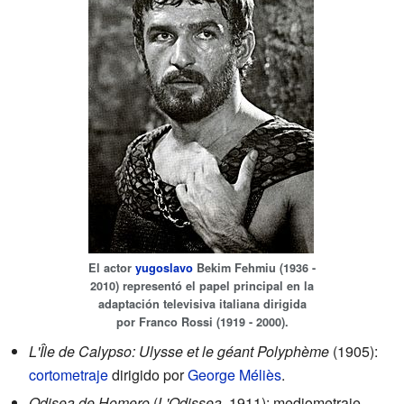
El actor
yugoslavo
Bekim Fehmiu (1936 -
2010) representó el papel principal en la
adaptación televisiva italiana dirigida
por Franco Rossi (1919 - 2000).
L'Île de Calypso: Ulysse et le géant Polyphème
(1905):
cortometraje
dirigido por
George Méliès
.
Odisea de Homero
(
L'Odissea
, 1911): mediometraje