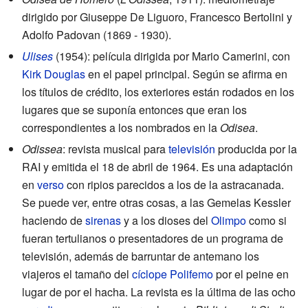
dirigido por Giuseppe De Liguoro, Francesco Bertolini y
Adolfo Padovan (1869 - 1930).
Ulises
(1954): película dirigida por Mario Camerini, con
Kirk Douglas
en el papel principal. Según se afirma en
los títulos de crédito, los exteriores están rodados en los
lugares que se suponía entonces que eran los
correspondientes a los nombrados en la
Odisea
.
Odissea
: revista musical para
televisión
producida por la
RAI y emitida el 18 de abril de 1964. Es una adaptación
en
verso
con ripios parecidos a los de la astracanada.
Se puede ver, entre otras cosas, a las Gemelas Kessler
haciendo de
sirenas
y a los dioses del
Olimpo
como si
fueran tertulianos o presentadores de un programa de
televisión, además de barruntar de antemano los
viajeros el tamaño del
cíclope
Polifemo
por el peine en
lugar de por el hacha. La revista es la última de las ocho