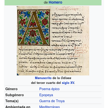
de
Homero
Manuscrito
de la
Odisea
del tercer cuarto del
siglo XV
.
Poema épico
Género
Epopeya
Subgénero
Guerra de Troya
Tema(s)
Mediterráneo
Ambientada en