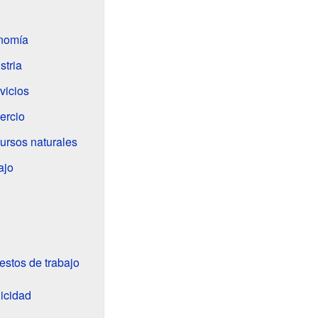
onomía
stria
vicios
ercio
cursos naturales
ajo
stos de trabajo
licidad