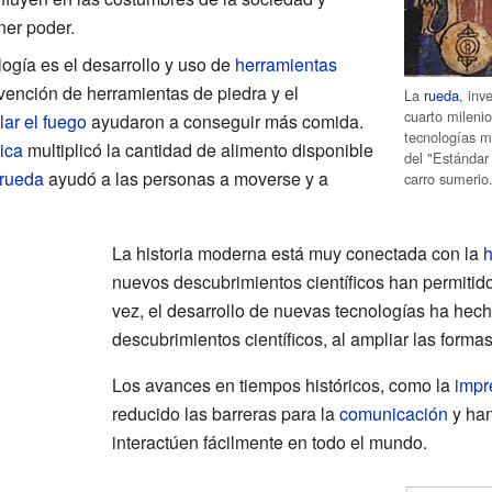
ner poder.
ogía es el desarrollo y uso de
herramientas
invención de herramientas de piedra y el
La
rueda
, in
cuarto milenio
lar el fuego
ayudaron a conseguir más comida.
tecnologías m
ica
multiplicó la cantidad de alimento disponible
del "Estándar
rueda
ayudó a las personas a moverse y a
carro sumerio
La historia moderna está muy conectada con la
h
nuevos descubrimientos científicos han permitido
vez, el desarrollo de nuevas tecnologías ha hec
descubrimientos científicos, al ampliar las forma
Los avances en tiempos históricos, como la
impr
reducido las barreras para la
comunicación
y han
interactúen fácilmente en todo el mundo.