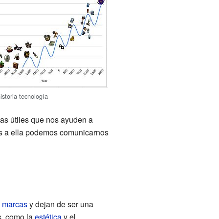
storia tecnología
tas útiles que nos ayuden a
ias a ella podemos comunicarnos
s
marcas
y dejan de ser una
s, como la
estética
y el