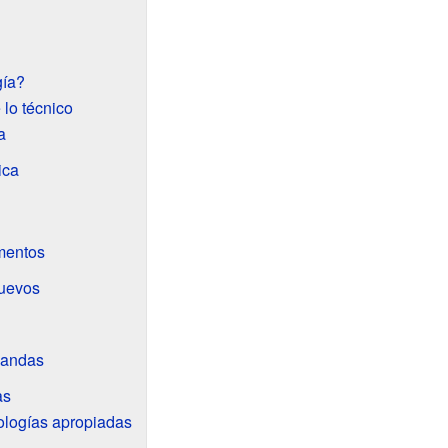
gía?
 lo técnico
a
ica
mentos
nuevos
landas
as
ologías apropiadas