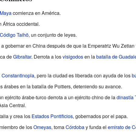
n Maya
comienza en América.
 África occidental.
Código Taihō
, un conjunto de leyes.
 a gobernar en China después de que la Emperatriz Wu Zetian 
rca de
Gibraltar
. Derrota a los
visigodos
en la
batalla de Guadal
n
Constantinopla
, pero la ciudad es liberada con ayuda de los
b
s árabes en la batalla de Poitiers, deteniendo su avance.
un ejército árabe-turco derrota a un ejército chino de la
dinastía
sia Central.
alia y crea los
Estados Pontificios
, gobernados por el papa.
o miembro de los
Omeyas
, toma
Córdoba
y funda el
emirato de 