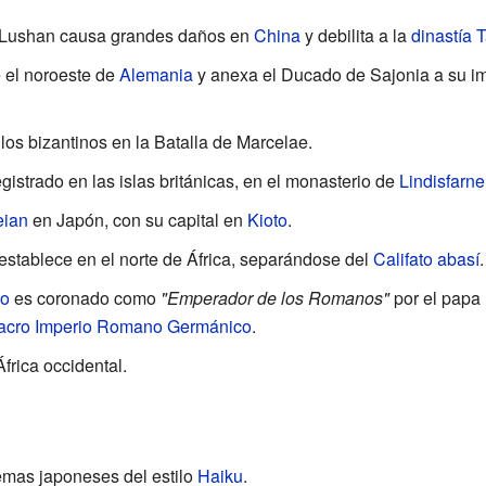
 Lushan causa grandes daños en
China
y debilita a la
dinastía 
 el noroeste de
Alemania
y anexa el Ducado de Sajonia a su i
los bizantinos en la Batalla de Marcelae.
gistrado en las islas británicas, en el monasterio de
Lindisfarne
eian
en Japón, con su capital en
Kioto
.
 establece en el norte de África, separándose del
Califato abasí
.
o
es coronado como
"Emperador de los Romanos"
por el papa
acro Imperio Romano Germánico
.
frica occidental.
emas japoneses del estilo
Haiku
.