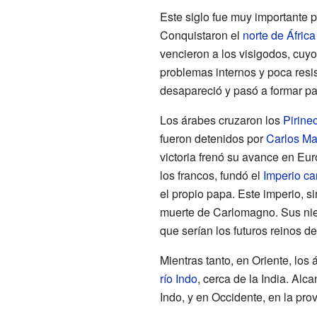
Este siglo fue muy importante 
Conquistaron el
norte de África
vencieron a los visigodos, cuyo
problemas internos y poca resis
desapareció y pasó a formar pa
Los árabes cruzaron los
Pirine
fueron detenidos por
Carlos Ma
victoria frenó su avance en E
los francos, fundó el
Imperio ca
el propio papa. Este imperio, 
muerte de Carlomagno. Sus niet
que serían los futuros reinos d
Mientras tanto, en Oriente, los
río Indo
, cerca de la India. Al
Indo, y en Occidente, en la pro