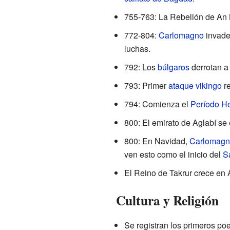
755-763: La Rebelión de An
772-804:
Carlomagno
invade
luchas.
792: Los
búlgaros
derrotan a 
793: Primer
ataque vikingo
re
794: Comienza el
Período H
800: El emirato de Aglabí se
800: En Navidad,
Carlomagn
ven esto como el inicio del
S
El Reino de Takrur crece en Á
Cultura y Religión
Se registran los primeros po