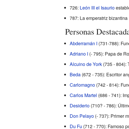
726:
León III el Isaurio
establ
787: La emperatriz bizantina
Personas Destacada
Abderramán I
(731-788): Fun
Adriano I
(- 795): Papa de R
Alcuino de York
(735 - 804):
Beda
(672 - 735): Escritor an
Carlomagno
(742 - 814): Fu
Carlos Martel
(686 - 741): Imp
Desiderio
(710? - 786): Últim
Don Pelayo
(- 737): Primer 
Du Fu
(712 - 770): Famoso po