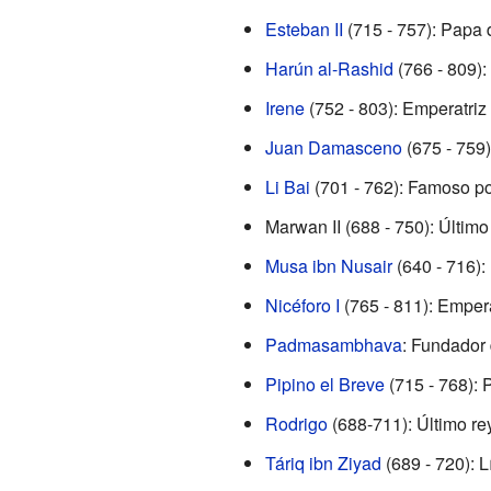
Esteban II
(715 - 757): Papa
Harún al-Rashid
(766 - 809):
Irene
(752 - 803): Emperatriz 
Juan Damasceno
(675 - 759):
Li Bai
(701 - 762): Famoso po
Marwan II (688 - 750): Último
Musa ibn Nusair
(640 - 716): 
Nicéforo I
(765 - 811): Empe
Padmasambhava
: Fundador
Pipino el Breve
(715 - 768):
Rodrigo
(688-711): Último re
Táriq ibn Ziyad
(689 - 720): L