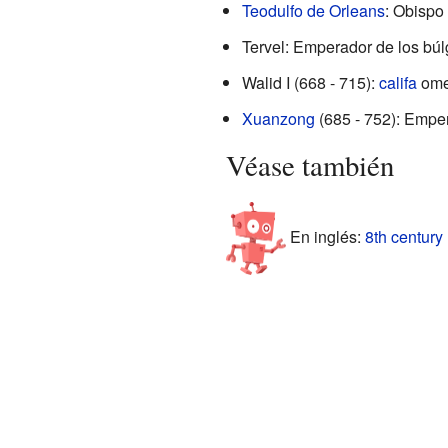
Teodulfo de Orleans
: Obispo
Tervel: Emperador de los búl
Walid I (668 - 715):
califa
ome
Xuanzong
(685 - 752): Empe
Véase también
En inglés:
8th century 