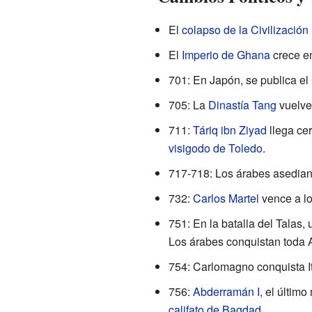
El
colapso de la Civilizació
El
Imperio de Ghana
crece en
701: En Japón, se publica el
705: La
Dinastía Tang
vuelve
711:
Táriq ibn Ziyad
llega ce
visigodo de Toledo
.
717-718: Los árabes asedia
732:
Carlos Martel
vence a lo
751: En la batalla del Talas, 
Los árabes conquistan toda A
754: Carlomagno conquista It
756:
Abderramán I
, el últim
califato de Bagdad
.