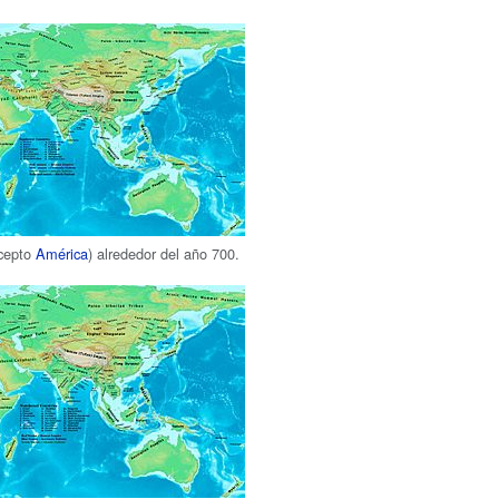
cepto
América
) alrededor del año 700.