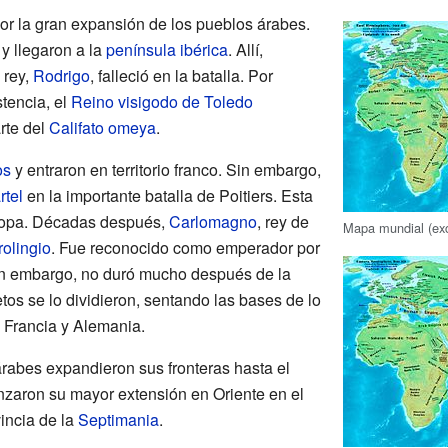
por la gran expansión de los pueblos árabes.
y llegaron a la
península ibérica
. Allí,
 rey,
Rodrigo
, falleció en la batalla. Por
tencia, el
Reino visigodo de Toledo
rte del
Califato omeya
.
os
y entraron en territorio franco. Sin embargo,
rtel
en la importante batalla de Poitiers. Esta
uropa. Décadas después,
Carlomagno
, rey de
Mapa mundial (ex
rolingio
. Fue reconocido como emperador por
sin embargo, no duró mucho después de la
os se lo dividieron, sentando las bases de lo
e Francia y Alemania.
 árabes expandieron sus fronteras hasta el
canzaron su mayor extensión en Oriente en el
vincia de la
Septimania
.