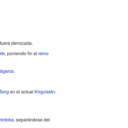
fuera derrocada.
ete
, poniendo fin al
reino
úlgaros
.
 Tang
en el actual
Kirguistán
.
Córdoba
, separándose del