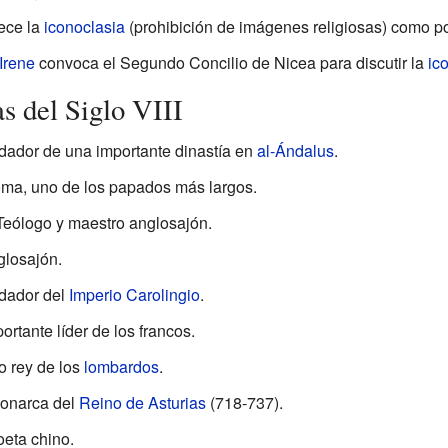
ece la
iconoclasia
(prohibición de imágenes religiosas) como pol
Irene
convoca el Segundo Concilio de Nicea para discutir la
ic
s del Siglo VIII
dador de una importante dinastía en
al-Ándalus
.
oma, uno de los papados más largos.
 Teólogo y maestro anglosajón.
glosajón.
ndador del
Imperio Carolingio
.
ortante líder de los francos.
o rey de los
lombardos
.
monarca del
Reino de Asturias
(718-737).
eta chino.