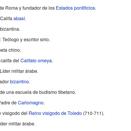
 de Roma y fundador de los
Estados pontificios
.
 Califa
abasí
.
bizantina.
 Teólogo y escritor sirio.
eta chino.
 califa del
Califato omeya
.
Líder militar árabe.
rador
bizantino
.
 de una escuela de budismo tibetano.
 Padre de
Carlomagno
.
y visigodo del
Reino visigodo de Toledo
(710-711).
íder militar árabe.