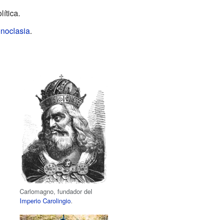
ítica.
onoclasia
.
Carlomagno, fundador del
Imperio Carolingio
.