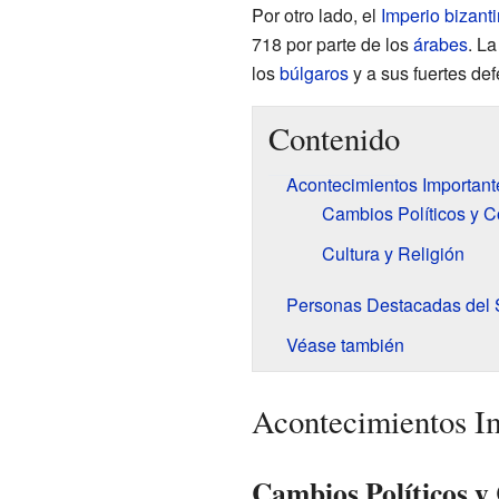
Por otro lado, el
Imperio bizant
718 por parte de los
árabes
. La
los
búlgaros
y a sus fuertes de
Contenido
Acontecimientos Importante
Cambios Políticos y Co
Cultura y Religión
Personas Destacadas del S
Véase también
Acontecimientos Im
Cambios Políticos y 