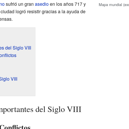
ino
sufrió un gran
asedio
en los años 717 y
Mapa mundial (ex
 ciudad logró resistir gracias a la ayuda de
fensas.
s del Siglo VIII
nflictos
iglo VIII
portantes del Siglo VIII
Conflictos