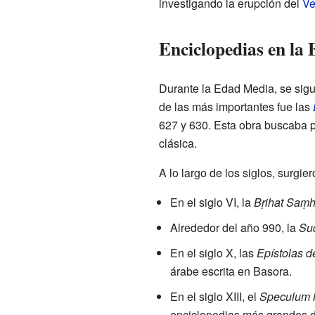
investigando la erupción del
Ve
Enciclopedias en l
Durante la Edad Media, se sig
de las más importantes fue las
627 y 630. Esta obra buscaba p
clásica.
A lo largo de los siglos, surgi
En el siglo VI, la
Bṛihat Saṃh
Alrededor del año 990, la
Su
En el siglo X, las
Epístolas d
árabe escrita en Basora.
En el siglo XIII, el
Speculum 
enciclopedias más grandes d