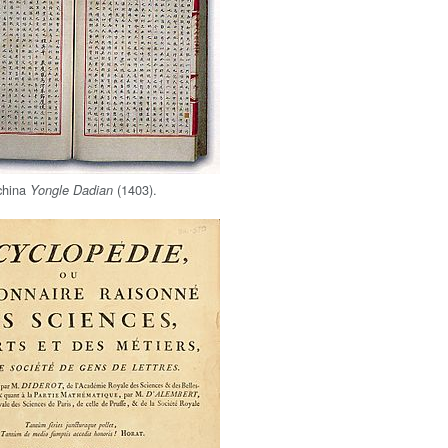
china
(1403).
Yongle Dadian