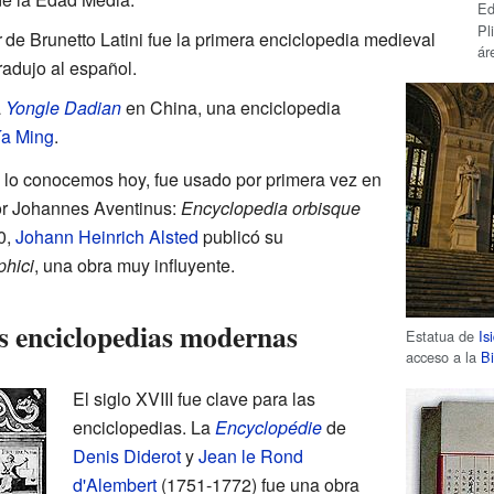
Ed
Pl
r
de Brunetto Latini fue la primera enciclopedia medieval
ár
tradujo al español.
a
Yongle Dadian
en China, una enciclopedia
ía Ming
.
 lo conocemos hoy, fue usado por primera vez en
por Johannes Aventinus:
Encyclopedia orbisque
0,
Johann Heinrich Alsted
publicó su
hici
, una obra muy influyente.
es enciclopedias modernas
Estatua de
Is
acceso a la
B
El siglo XVIII fue clave para las
enciclopedias. La
Encyclopédie
de
Denis Diderot
y
Jean le Rond
d'Alembert
(1751-1772) fue una obra