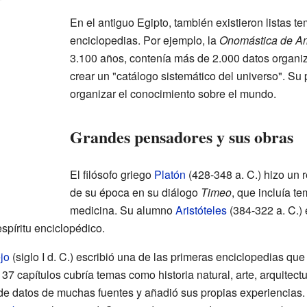
En el antiguo Egipto, también existieron listas t
enciclopedias. Por ejemplo, la
Onomástica de A
3.100 años, contenía más de 2.000 datos organ
crear un "catálogo sistemático del universo". Su 
organizar el conocimiento sobre el mundo.
Grandes pensadores y sus obras
El filósofo griego
Platón
(428-348 a. C.) hizo un
de su época en su diálogo
Timeo
, que incluía t
medicina. Su alumno
Aristóteles
(384-322 a. C.) 
spíritu enciclopédico.
ejo
(siglo I d. C.) escribió una de las primeras enciclopedias que
 37 capítulos cubría temas como historia natural, arte, arquitect
s de datos de muchas fuentes y añadió sus propias experiencias