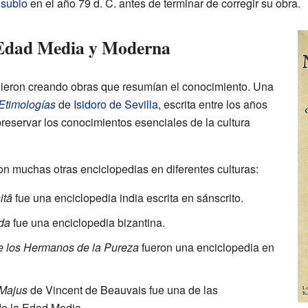
subio
en el año 79 d. C. antes de terminar de corregir su obra.
a Edad Media y Moderna
uieron creando obras que resumían el conocimiento. Una
Etimologías
de
Isidoro de Sevilla
, escrita entre los años
reservar los conocimientos esenciales de la cultura
eron muchas otras enciclopedias en diferentes culturas:
itā
fue una enciclopedia india escrita en sánscrito.
da
fue una enciclopedia bizantina.
e los Hermanos de la Pureza
fueron una enciclopedia en
Majus
de Vincent de Beauvais fue una de las
e la Edad Media.