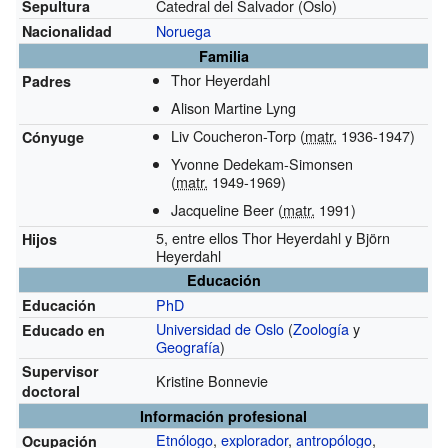
Catedral del Salvador (Oslo)
Sepultura
Noruega
Nacionalidad
Familia
Thor Heyerdahl
Padres
Alison Martine Lyng
Liv Coucheron-Torp (
matr.
1936-1947)
Cónyuge
Yvonne Dedekam-Simonsen
(
matr.
1949-1969)
Jacqueline Beer (
matr.
1991)
5, entre ellos Thor Heyerdahl y Björn
Hijos
Heyerdahl
Educación
PhD
Educación
Universidad de Oslo
(
Zoología
y
Educado en
Geografía
)
Supervisor
Kristine Bonnevie
doctoral
Información profesional
Etnólogo
,
explorador
,
antropólogo
,
Ocupación