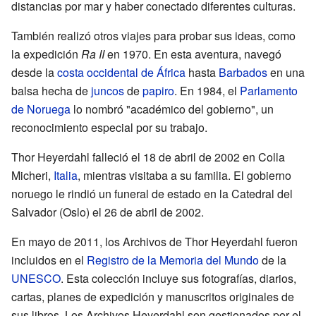
distancias por mar y haber conectado diferentes culturas.
También realizó otros viajes para probar sus ideas, como
la expedición
Ra II
en 1970. En esta aventura, navegó
desde la
costa occidental de África
hasta
Barbados
en una
balsa hecha de
juncos
de
papiro
. En 1984, el
Parlamento
de Noruega
lo nombró "académico del gobierno", un
reconocimiento especial por su trabajo.
Thor Heyerdahl falleció el 18 de abril de 2002 en Colla
Micheri,
Italia
, mientras visitaba a su familia. El gobierno
noruego le rindió un funeral de estado en la Catedral del
Salvador (Oslo) el 26 de abril de 2002.
En mayo de 2011, los Archivos de Thor Heyerdahl fueron
incluidos en el
Registro de la Memoria del Mundo
de la
UNESCO
. Esta colección incluye sus fotografías, diarios,
cartas, planes de expedición y manuscritos originales de
sus libros. Los Archivos Heyerdahl son gestionados por el