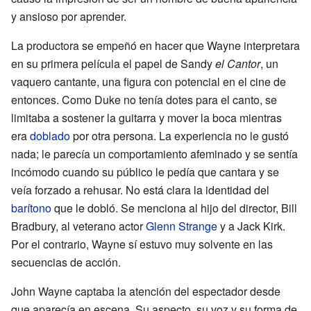
y ansioso por aprender.
La productora se empeñó en hacer que Wayne interpretara
en su primera película el papel de Sandy
el Cantor
, un
vaquero cantante, una figura con potencial en el cine de
entonces. Como Duke no tenía dotes para el canto, se
limitaba a sostener la guitarra y mover la boca mientras
era
doblado
por otra persona. La experiencia no le gustó
nada; le parecía un comportamiento afeminado y se sentía
incómodo cuando su público le pedía que cantara y se
veía forzado a rehusar. No está clara la identidad del
barítono
que le dobló. Se menciona al hijo del director, Bill
Bradbury, al veterano actor
Glenn Strange
y a Jack Kirk.
Por el contrario, Wayne sí estuvo muy solvente en las
secuencias de acción.
John Wayne captaba la atención del espectador desde
que aparecía en escena. Su aspecto, su voz y su forma de