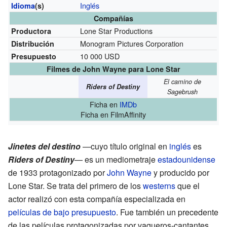
Inglés
Idioma
(s)
Compañías
Lone Star Productions
Productora
Monogram Pictures Corporation
Distribución
10 000 USD
Presupuesto
Filmes de John Wayne para Lone Star
El camino de
Riders of Destiny
Sagebrush
Ficha
en
IMDb
Ficha
en FilmAffinity
Jinetes del destino
—cuyo título original en
inglés
es
Riders of Destiny
— es un mediometraje
estadounidense
de 1933 protagonizado por
John Wayne
y producido por
Lone Star. Se trata del primero de los
westerns
que el
actor realizó con esta compañía especializada en
películas de bajo presupuesto
. Fue también un precedente
de las películas protagonizadas por vaqueros-cantantes