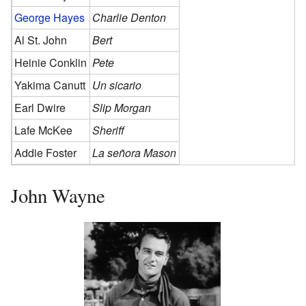
George Hayes
Charlie Denton
Al St. John
Bert
Heinie Conklin
Pete
Yakima Canutt
Un sicario
Earl Dwire
Slip Morgan
Lafe McKee
Sheriff
Addie Foster
La señora Mason
John Wayne