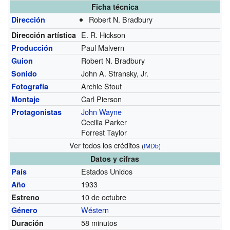
Ficha técnica
Robert N. Bradbury
Dirección
E. R. Hickson
Dirección artística
Paul Malvern
Producción
Robert N. Bradbury
Guion
John A. Stransky, Jr.
Sonido
Archie Stout
Fotografía
Carl Pierson
Montaje
John Wayne
Protagonistas
Cecilia Parker
Forrest Taylor
Ver todos los créditos
(
IMDb
)
Datos y cifras
Estados Unidos
País
1933
Año
10 de octubre
Estreno
Wéstern
Género
58 minutos
Duración