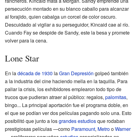
rancheros. Kincaid mata a Morgan. Sandy emprende una
persecución montado en su blanco caballo para alcanzar
al forajido, quien cabalga un corcel de color oscuro.
Descuidado al vigilar a su perseguidor, Kincaid cae al río.
Cuando Fay se despide de Sandy, este la besa y promete
volver para la cena.
Lone Star
En la
década de 1930
la
Gran Depresión
golpeó también
a la industria del cine haciendo mella en la taquilla. Para
paliar la crisis, los exhibidores emplearon todo tipo de
trucos que pudieran atraer al público: regalos,
palomitas
,
bingo... La principal aportación fue el programa doble, en
el que se podían ver dos películas pagando solo una. Esto
posibilitó que junto a los
grandes estudios
que rodaban
prestigiosas películas —como
Paramount
,
Metro
o
Warner
— proliferaran pequeños
estudios
especializados en