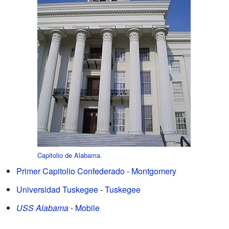
Capitolio de Alabama
.
Primer Capitolio Confederado
-
Montgomery
Universidad Tuskegee
-
Tuskegee
USS Alabama
-
Mobile