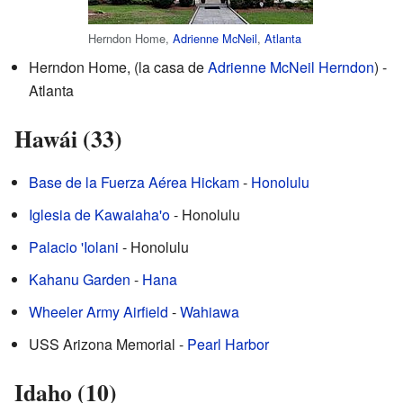
Herndon Home,
Adrienne McNeil
,
Atlanta
Herndon Home, (la casa de
Adrienne McNeil Herndon
) -
Atlanta
Hawái (33)
Base de la Fuerza Aérea Hickam
-
Honolulu
Iglesia de Kawaiaha'o
- Honolulu
Palacio 'Iolani
- Honolulu
Kahanu Garden
-
Hana
Wheeler Army Airfield
-
Wahiawa
USS Arizona Memorial -
Pearl Harbor
Idaho (10)