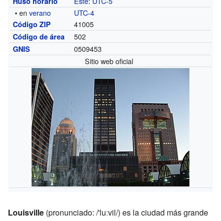
Este
:
UTC-5
Huso horario
• en
verano
UTC-4
41005
Código ZIP
502
Código de área
0509453
GNIS
Sitio web oficial
Louisville
(pronunciado: /'luːvil/) es la ciudad más grande