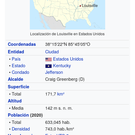
Louisville
Localización de Louisville en Estados Unidos
38°15′22″N
85°45′05″O
Coordenadas
Ciudad
Entidad
•
País
Estados Unidos
•
Estado
Kentucky
•
Condado
Jefferson
Craig Greenberg (D)
Alcalde
Superficie
• Total
171,7
km²
Altitud
• Media
142 m s. n. m.
Población
(2020)
• Total
633,045 hab.
•
Densidad
743,0 hab./km²