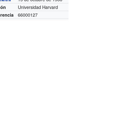
Universidad Harvard
ión
66000127
erencia