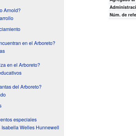
Administrac
o Arnold?
Núm. de ref
arrollo
nciamiento
ncuentran en el Arboreto?
as
iza en el Arboreto?
 educativos
antas del Arboreto?
ado
s
entos especiales
 Isabella Welles Hunnewell