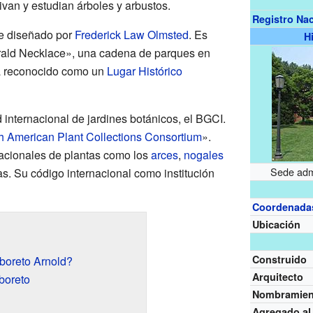
ivan y estudian árboles y arbustos.
Registro Nac
e diseñado por
Frederick Law Olmsted
. Es
H
rald Necklace», una cadena de parques en
tá reconocido como un
Lugar Histórico
internacional de jardines botánicos, el BGCI.
h American Plant Collections Consortium
».
acionales de plantas como los
arces
,
nogales
Sede admi
s. Su código internacional como institución
Coordenada
Ubicación
Construido
boreto Arnold?
Arquitecto
boreto
Nombramien
Agregado a