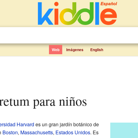
Web
Imágenes
English
oretum para niños
ersidad Harvard
es un gran jardín botánico de
en
Boston
,
Massachusetts
,
Estados Unidos
. Es