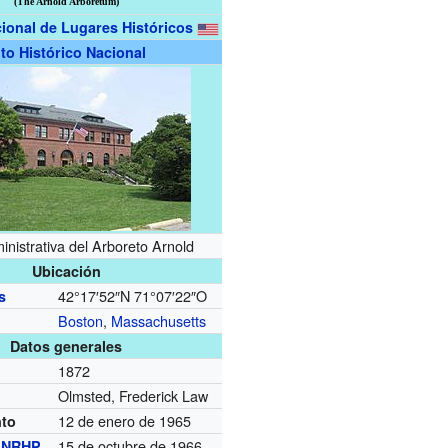
(The Arnold Arboretum)
ional de Lugares Históricos
ito Histórico Nacional
nistrativa del Arboreto Arnold
Ubicación
42°17′52″N
71°07′22″O
s
Boston
,
Massachusetts
Datos generales
1872
Olmsted, Frederick Law
12 de enero de 1965
to
15 de octubre de 1966
l
NRHP