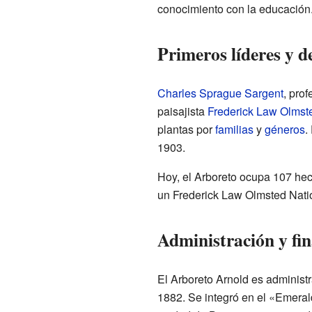
conocimiento con la educación
Primeros líderes y d
Charles Sprague Sargent
, prof
paisajista
Frederick Law Olmst
plantas por
familias
y
géneros
.
1903.
Hoy, el Arboreto ocupa 107 hec
un Frederick Law Olmsted Natio
Administración y fi
El Arboreto Arnold es administr
1882. Se integró en el «Emerald