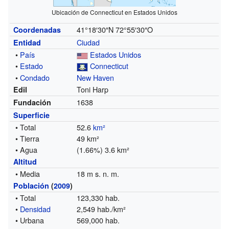
Ubicación de Connecticut en Estados Unidos
41°18′30″N
72°55′30″O
Coordenadas
Ciudad
Entidad
•
País
Estados Unidos
•
Estado
Connecticut
•
Condado
New Haven
Toni Harp
Edil
1638
Fundación
Superficie
• Total
52.6
km²
• Tierra
49 km²
• Agua
(1.66%) 3.6 km²
Altitud
• Media
18 m s. n. m.
Población
(
2009
)
• Total
123,330 hab.
•
Densidad
2,549 hab./km²
• Urbana
569,000 hab.