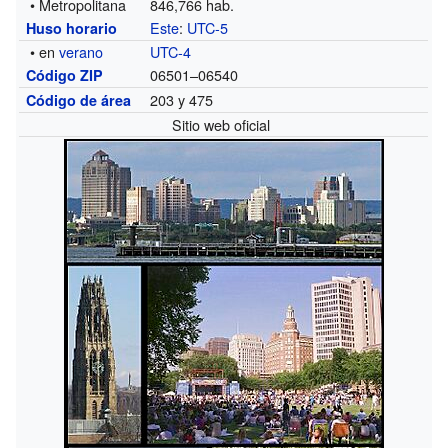
• Metropolitana
846,766 hab.
Este
:
UTC-5
Huso horario
• en
verano
UTC-4
06501–06540
Código ZIP
203 y 475
Código de área
Sitio web oficial