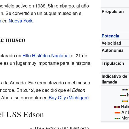
servicio activo en 1988. Sin embargo, al año
Propulsión
ón. Se convirtió en un buque museo en el
m
en
Nueva York
.
Potencia
ue museo
Velocidad
Autonomía
clarado un
Hito Histórico Nacional
el 21 de
ue es un lugar muy importante para la historia
Tripulación
Indicativo de
llamada
o a la Armada. Fue reemplazado en el museo
ncorde. En 2012, se decidió que el
Edson
N
. Ahora se encuentra en
Bay City (Míchigan)
.
Nati
del USS Edson
Air 
Meri
El USS
Edson
(DD-946) está