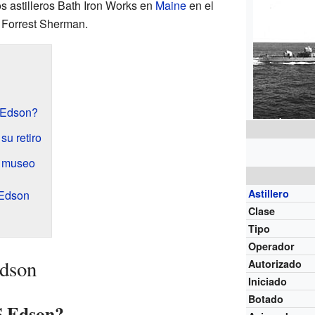
s astilleros Bath Iron Works en
Maine
en el
 Forrest Sherman.
 Edson?
su retiro
 museo
Astillero
 Edson
Clase
Tipo
Operador
Edson
Autorizado
Iniciado
Botado
S Edson?