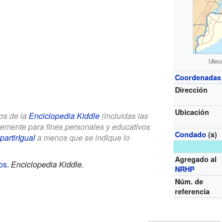
Ubic
Coordenadas
Dirección
Ubicación
los de la
Enciclopedia Kiddle
(incluidas las
bremente para fines personales y educativos
Condado
(s)
artirIgual
a menos que se indique lo
Agregado al
os
.
Enciclopedia Kiddle.
NRHP
Núm. de
referencia