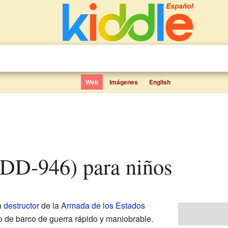
Web
Imágenes
English
(DD-946) para niños
n
destructor
de la
Armada de los Estados
po de barco de guerra rápido y maniobrable.