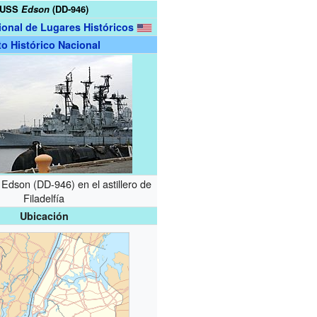
USS
Edson
(DD-946)
ional de Lugares Históricos
to Histórico Nacional
Edson (DD-946) en el astillero de
Filadelfía
Ubicación