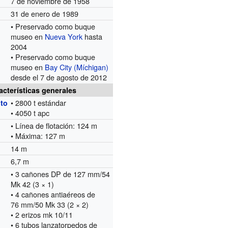
7 de noviembre de 1958
31 de enero de 1989
• Preservado como buque
museo en
Nueva York
hasta
2004
• Preservado como buque
museo en
Bay City (Míchigan)
desde el 7 de agosto de 2012
acterísticas generales
• 2800 t estándar
to
• 4050 t apc
• Línea de flotación: 124 m
• Máxima: 127 m
14 m
6,7 m
• 3 cañones DP de 127 mm/54
Mk 42 (3 × 1)
• 4 cañones antiaéreos de
76 mm/50 Mk 33 (2 × 2)
• 2 erizos mk 10/11
• 6 tubos lanzatorpedos de