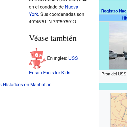
en el condado de
Nueva
Registro Nac
York
. Sus coordenadas son
Hi
40°45′51″N 73°59′59″O.
Véase también
En inglés:
USS
Edson Facts for Kids
Proa del USS 
s Históricos en Manhattan