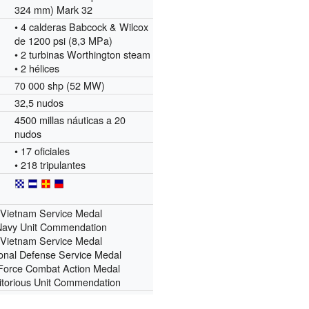
324 mm) Mark 32
• 4 calderas Babcock & Wilcox
de 1200 psi (8,3 MPa)
• 2 turbinas Worthington steam
• 2 hélices
70 000 shp (52 MW)
32,5 nudos
4500 millas náuticas a 20
nudos
• 17 oficiales
• 218 tripulantes
Vietnam Service Medal
avy Unit Commendation
Vietnam Service Medal
onal Defense Service Medal
Force Combat Action Medal
torious Unit Commendation