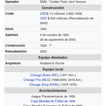
Operador
SMG / Soldier Field Joint Venture
Construcción
Coste
USD
$ 13 millones (1922-1939)
USD
$ 632 millones (Remodelación de
2003)
Inicio
1922
Apertura
9 de octubre de 1924
29 de septiembre de 2003
Construcción
1922 - ?
Remodelación
2003
Equipo diseñador
Arquitecto
Holabird & Roche
Equipo local
Chicago Bears
(
NFL
) (1971-Act.)
Chicago Fire
(
MLS
) (1998-2005; 2019-Act.)
Chicago Sting
(
NASL
) (1975-1976)
Acontecimientos
Juegos Panamericanos de 1959
Copa Mundial de Fútbol de 1994
Copa Mundial Femenina de Fútbol de 1999