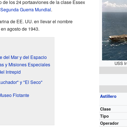
o de los 24 portaaviones de la clase Essex
a
Segunda Guerra Mundial
.
arina de EE. UU. en llevar el nombre
o en agosto de 1943.
e del Mar y del Espacio
USS In
las y Misiones Especiales
el Intrepid
uchador" y "El Seco"
 Museo Flotante
Astillero
Clase
Tipo
Operador