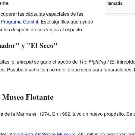
ente.
llamada
cuperar las cápsulas espaciales de las
y
Programa Gemini
. Esto significa que ayudó
nautas después de sus viajes al espacio.
hador" y "El Seco"
llas, el
Intrepid
se ganó el apodo de
The Fighting I
(El Intrépid
es. Pasaba mucho tiempo en el dique seco para reparaciones. 
a Museo Flotante
a de la Marina en 1974. En 1982, tuvo un nuevo propósito. Se
 del
Intrepid Sea-Air-Space Museum
. Allí, miles de personas pu