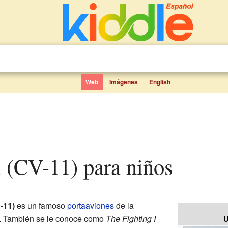
Web
Imágenes
English
d (CV-11) para niños
-11)
es un famoso
portaaviones
de la
. También se le conoce como
The Fighting I
U