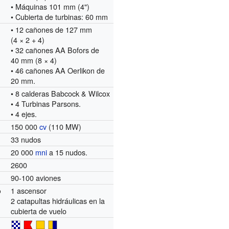
• Máquinas 101 mm (4")
• Cubierta de turbinas: 60 mm
• 12 cañones de 127 mm
(4 × 2 + 4)
• 32 cañones AA Bofors de
40 mm (8 × 4)
• 46 cañones AA Oerlikon de
20 mm.
• 8 calderas Babcock & Wilcox
• 4 Turbinas Parsons.
• 4 ejes.
150 000
cv
(110 MW)
33 nudos
20 000
mni
a 15 nudos.
2600
90-100 aviones
1 ascensor
o
2 catapultas hidráulicas en la
cubierta de vuelo