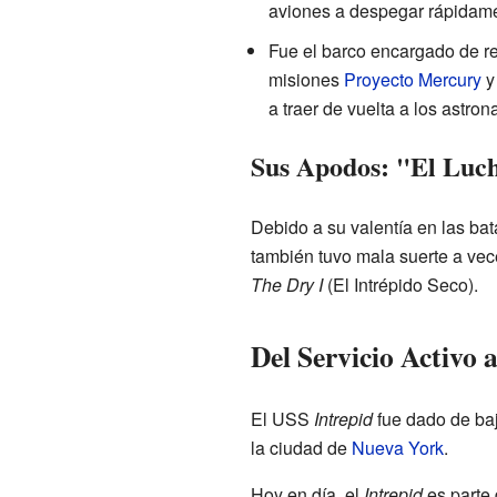
aviones a despegar rápidam
Fue el barco encargado de re
misiones
Proyecto Mercury
a traer de vuelta a los astro
Sus Apodos: "El Luc
Debido a su valentía en las bata
también tuvo mala suerte a vec
The Dry I
(El Intrépido Seco).
Del Servicio Activo 
El USS
Intrepid
fue dado de baj
la ciudad de
Nueva York
.
Hoy en día, el
Intrepid
es parte