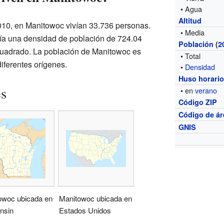
• Agua
Altitud
010, en Manitowoc vivían 33.736 personas.
• Media
enía una densidad de población de 724.04
Población
(
2
cuadrado. La población de Manitowoc es
• Total
iferentes orígenes.
•
Densidad
Huso horari
es
• en
verano
Código ZIP
Código de ár
GNIS
owoc ubicada en
Manitowoc ubicada en
nsin
Estados Unidos