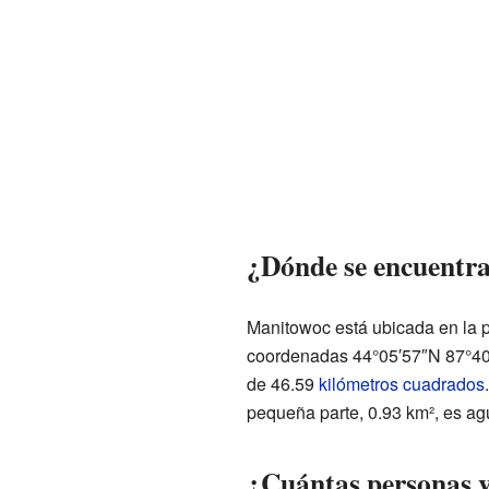
¿Dónde se encuentr
Manitowoc está ubicada en la p
coordenadas 44°05′57″N 87°40′5
de 46.59
kilómetros cuadrados
pequeña parte, 0.93 km², es ag
¿Cuántas personas 