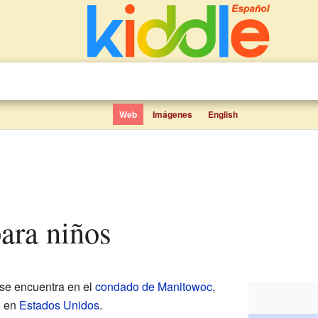
Web
Imágenes
English
para niños
se encuentra en el
condado de Manitowoc
,
n
en
Estados Unidos
.