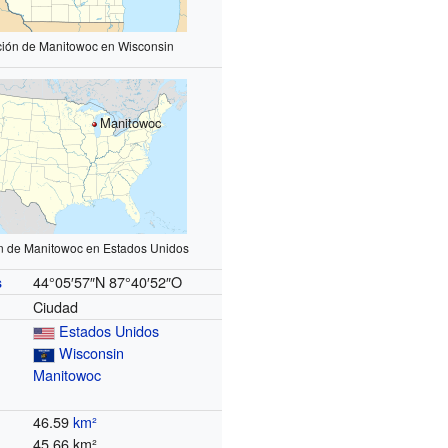
ción de Manitowoc en Wisconsin
Manitowoc
ón de Manitowoc en Estados Unidos
44°05′57″N
87°40′52″O
s
Ciudad
Estados Unidos
Wisconsin
Manitowoc
46.59
km²
45.66 km²