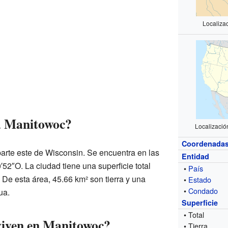
Localiza
a Manitowoc?
Localizaci
Coordenada
arte este de Wisconsin. Se encuentra en las
Entidad
2″O. La ciudad tiene una superficie total
•
País
. De esta área, 45.66 km² son tierra y una
•
Estado
•
Condado
ua.
Superficie
• Total
viven en Manitowoc?
• Tierra