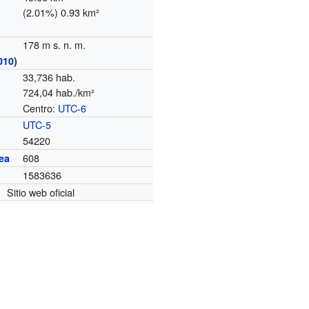
(2.01%) 0.93 km²
178 m s. n. m.
010
)
33,736 hab.
724,04 hab./km²
Centro:
UTC-6
o
UTC-5
54220
608
ea
1583636
Sitio web oficial