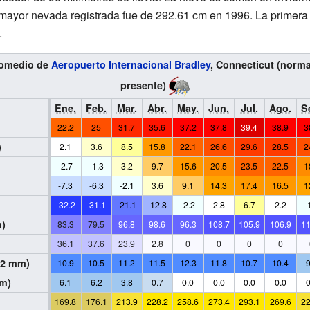
 mayor nevada registrada fue de 292.61 cm en 1996. La primera
.
romedio de
Aeropuerto Internacional Bradley
, Connecticut (norm
presente)
Ene.
Feb.
Mar.
Abr.
May.
Jun.
Jul.
Ago.
S
22.2
25
31.7
35.6
37.2
37.8
39.4
38.9
3
)
2.1
3.6
8.5
15.8
22.1
26.6
29.6
28.5
2
-2.7
-1.3
3.2
9.7
15.6
20.5
23.5
22.5
1
)
-7.3
-6.3
-2.1
3.6
9.1
14.3
17.4
16.5
1
-32.2
-31.1
-21.1
-12.8
-2.2
2.8
6.7
2.2
-
m)
83.3
79.5
96.8
98.6
96.3
108.7
105.9
106.9
11
36.1
37.6
23.9
2.8
0
0
0
0
0.2 mm)
10.9
10.5
11.2
11.5
12.3
11.8
10.7
10.4
9
cm)
6.1
6.2
3.8
0.7
0.0
0.0
0.0
0.0
0
169.8
176.1
213.9
228.2
258.6
273.4
293.1
269.6
22