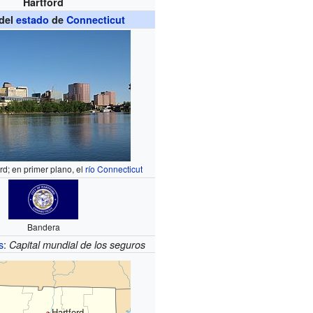
Hartford
del
estado
de
Connecticut
ord; en primer plano, el
río Connecticut
Bandera
s
:
Capital mundial de los seguros
Hartford