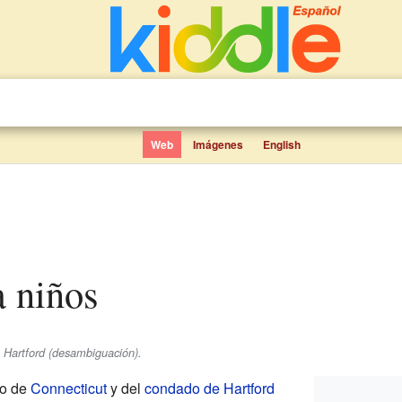
Web
Imágenes
English
a niños
 Hartford (desambiguación).
do de
Connecticut
y del
condado de Hartford