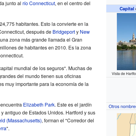
da junto al
río Connecticut
, en el centro del
Capital
4,775 habitantes. Esto la convierte en la
Connecticut, después de
Bridgeport
y
New
de una zona más grande llamada el Gran
millones de habitantes en 2010. Es la zona
onnecticut.
capital mundial de los seguros". Muchas de
Vista de Hartf
randes del mundo tienen sus oficinas
 es muy importante para la economía de la
e encuentra
Elizabeth Park
. Este es el jardín
Otros nombre
y antiguo de Estados Unidos. Hartford y sus
eld (Massachusetts)
, forman el "Corredor del
rra
".