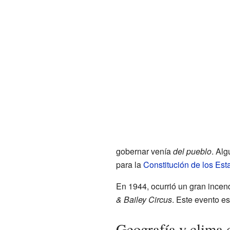
gobernar venía
del pueblo
. Al
para la
Constitución de los Es
En 1944, ocurrió un gran incend
& Bailey Circus
. Este evento es
Geografía y clima 