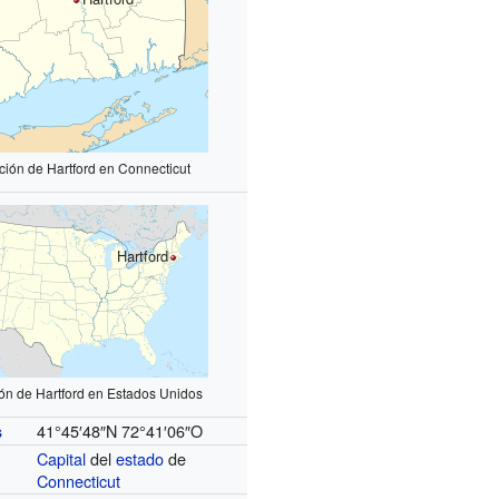
ción de Hartford en Connecticut
Hartford
ón de Hartford en Estados Unidos
41°45′48″N
72°41′06″O
s
Capital
del
estado
de
Connecticut