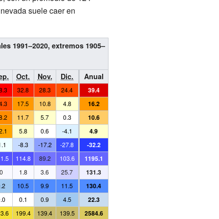
 nevada suele caer en
ales 1991–2020, extremos 1905–
ep.
Oct.
Nov.
Dic.
Anual
8.3
32.8
28.3
24.4
39.4
4.3
17.5
10.8
4.8
16.2
8.2
11.7
5.7
0.3
10.6
2.1
5.8
0.6
-4.1
4.9
1.1
-8.3
-17.2
-27.8
-32.2
1.5
114.8
89.2
103.6
1195.1
0
1.8
3.6
25.7
131.3
.2
10.5
9.9
11.5
130.4
.0
0.1
0.9
4.5
22.3
3.6
199.4
139.4
139.5
2584.6