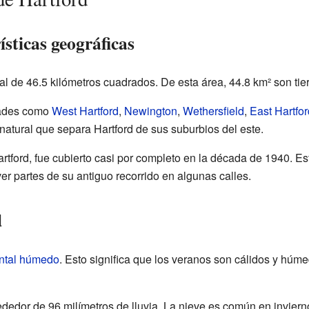
ísticas geográficas
tal de 46.5 kilómetros cuadrados. De esta área, 44.8 km² son tie
udades como
West Hartford
,
Newington
,
Wethersfield
,
East Hartfor
natural que separa Hartford de sus suburbios del este.
artford, fue cubierto casi por completo en la década de 1940. Es
r partes de su antiguo recorrido en algunas calles.
d
ental húmedo
. Esto significa que los veranos son cálidos y húme
ededor de 96 milímetros de lluvia. La nieve es común en invier