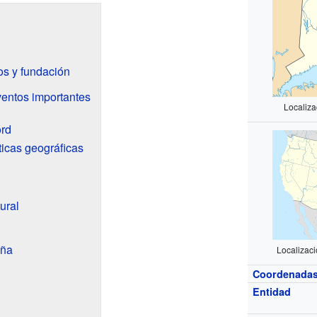
s y fundación
ventos importantes
Localiza
ord
ticas geográficas
ural
eña
Localizaci
Coordenada
Entidad