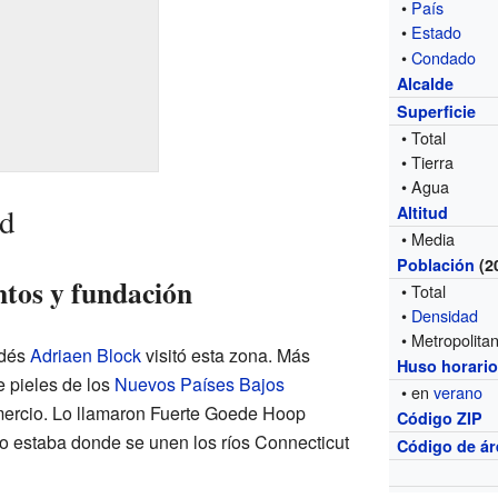
•
País
•
Estado
•
Condado
Alcalde
Superficie
• Total
• Tierra
• Agua
rd
Altitud
• Media
Población
(2
tos y fundación
• Total
•
Densidad
• Metropolita
ndés
Adriaen Block
visitó esta zona. Más
Huso horari
e pieles de los
Nuevos Países Bajos
• en
verano
mercio. Lo llamaron Fuerte Goede Hoop
Código ZIP
o estaba donde se unen los ríos Connecticut
Código de ár