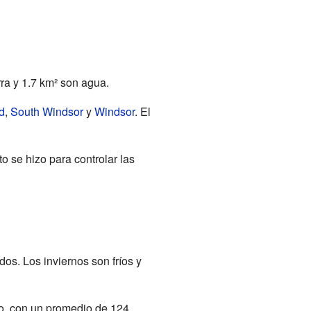
rra y 1.7 km² son agua.
d
,
South Windsor
y
Windsor
. El
to se hizo para controlar las
dos. Los inviernos son fríos y
no, con un promedio de 124