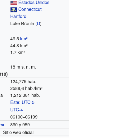
Estados Unidos
Connecticut
Hartford
Luke Bronin (
D
)
46.5
km²
44.8 km²
1.7 km²
18 m s. n. m.
010)
124,775 hab.
2588,6 hab./km²
na
1,212,381 hab.
Este
:
UTC-5
o
UTC-4
06100–06199
860 y 959
ea
Sitio web oficial