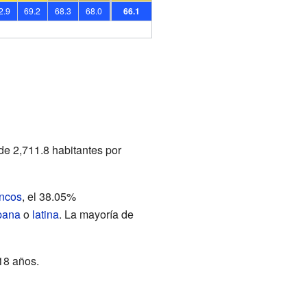
2.9
69.2
68.3
68.0
66.1
de 2,711.8 habitantes por
ncos
, el 38.05%
pana
o
latina
. La mayoría de
18 años.