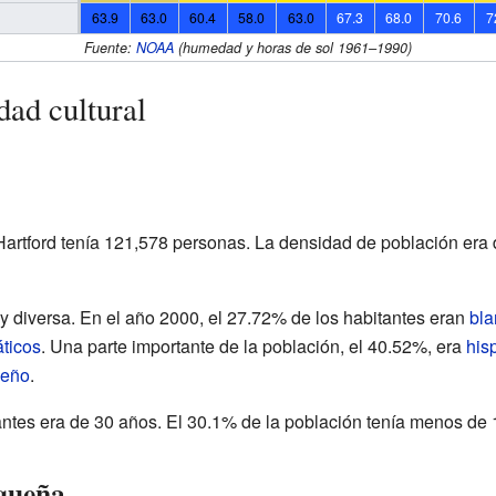
63.9
63.0
60.4
58.0
63.0
67.3
68.0
70.6
7
Fuente:
NOAA
(humedad y horas de sol 1961–1990)
dad cultural
artford tenía 121,578 personas. La densidad de población era 
y diversa. En el año 2000, el 27.72% de los habitantes eran
bla
áticos
. Una parte importante de la población, el 40.52%, era
his
ueño
.
ntes era de 30 años. El 30.1% de la población tenía menos de 
iqueña