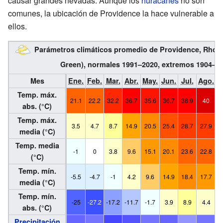
causar grandes nevadas. Aunque los
huracanes
no son
comunes, la ubicación de Providence la hace vulnerable a
ellos.
Parámetros climáticos promedio de Providence, Rhode 
Green), normales 1991–2020, extremos 1904–p
Mes
Ene.
Feb.
Mar.
Abr.
May.
Jun.
Jul.
Ago.
S
Temp. máx.
21.1
22.2
32.2
36.7
35.6
36.7
38.9
40
3
abs. (°C)
Temp. máx.
3.5
4.7
8.7
14.9
20.5
25.4
28.7
27.9
2
media (°C)
Temp. media
-1
0
3.8
9.6
15.1
20.1
23.6
22.8
1
(°C)
Temp. mín.
-5.5
-4.7
-1
4.2
9.6
14.9
18.4
17.7
1
media (°C)
Temp. mín.
-25
-27.2
-17.2
-11.7
-1.7
3.9
8.9
4.4
abs. (°C)
Precipitación