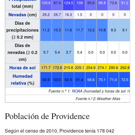
100.6
87.4
124.5
109
85.6
96.8
73.9
91.2
1
total (mm)
Nevadas
(cm)
26.2
26.7
16.3
1.5
0
0
0
0
Días de
precipitaciones
11.2
10.3
11.6
11.7
12.2
10.8
9.3
9.1
(≥ 0.2 mm)
Días de
nevadas (≥ 0.2
5.7
5.4
3.7
0.4
0.0
0.0
0.0
0.0
cm)
Horas de sol
171.7
172.6
215.6
225.1
254.9
274.1
290.6
262.8
2
Humedad
63.9
63.0
62.9
61.4
66.6
70.1
71.0
72.5
7
relativa
(%)
Fuente n.º 1:
NOAA
(humedad y horas de sol 196
Fuente n.º 2: Weather Atlas
Población de Providence
Según el censo de 2010, Providence tenía 178 042