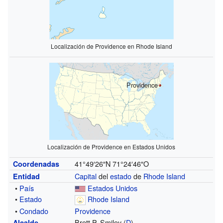
Localización de Providence en Rhode Island
Providence
Localización de Providence en Estados Unidos
41°49′26″N
71°24′46″O
Coordenadas
Capital
del
estado
de
Rhode Island
Entidad
•
País
Estados Unidos
•
Estado
Rhode Island
•
Condado
Providence
Brett P. Smiley (
D
)
Alcalde