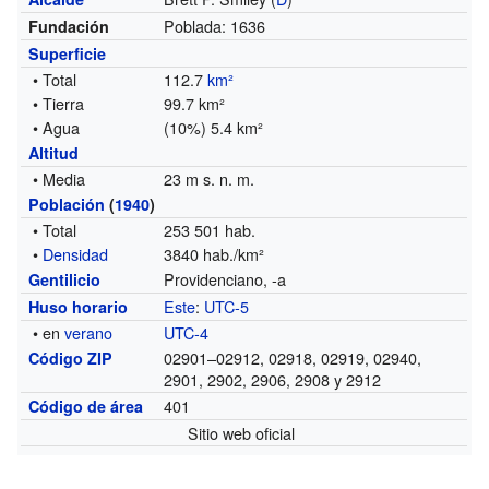
Poblada: 1636
Fundación
Superficie
• Total
112.7
km²
• Tierra
99.7 km²
• Agua
(10%) 5.4 km²
Altitud
• Media
23 m s. n. m.
Población
(
1940
)
• Total
253 501 hab.
•
Densidad
3840 hab./km²
Providenciano, -a
Gentilicio
Este
:
UTC-5
Huso horario
• en
verano
UTC-4
02901–02912, 02918, 02919, 02940,
Código ZIP
2901, 2902, 2906, 2908 y 2912
401
Código de área
Sitio web oficial