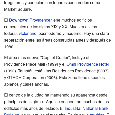
irregulares y conectan con lugares concurridos como
Market Square.
El
Downtown Providence
tiene muchos edificios
comerciales de los siglos XIX y XX. Muestra estilos
federal,
victoriano
, posmoderno y moderno. Hay una clara
separación entre las áreas construidas antes y después de
1980.
El área más nueva, "Capitol Center", incluye el
Providence Place Mall (1999) y el
Omni Providence Hotel
(1993). También están las Residences Providence (2007)
y GTECH Corporation (2006). Esta zona tiene espacios
abiertos y calles anchas.
El centro de la ciudad ha mantenido su apariencia desde
principios del siglo
xx
. Aquí se encuentran muchos de los
edificios más altos del estado. El
Industrial National Bank
Building
, de 130 m, es el más alto. Es de estilo
art déco
. El