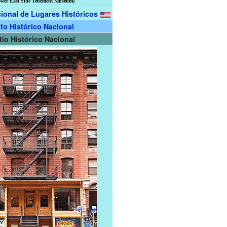
ower East Side Tenement Museum)
ional de Lugares Históricos
ito Histórico Nacional
tio Histórico Nacional