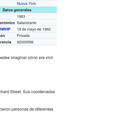
Nueva York
Datos generales
1863
Italianizante
tectónico
19 de mayo de 1992
l
NRHP
Privada
ión
92000556
erencia
uedes imaginar cómo era vivir
rchard Street. Sus coordenadas
cieron personas de diferentes