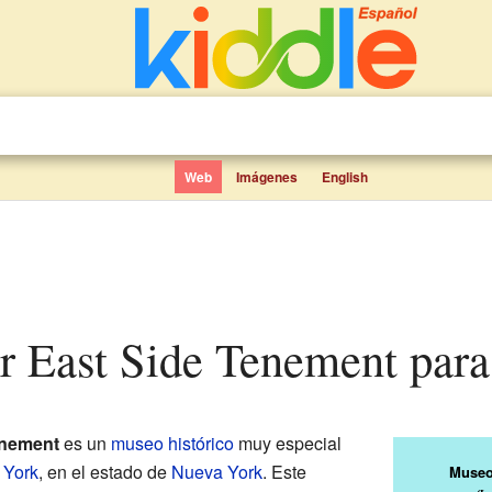
Web
Imágenes
English
r East Side Tenement para
enement
es un
museo histórico
muy especial
 York
, en el estado de
Nueva York
. Este
Museo