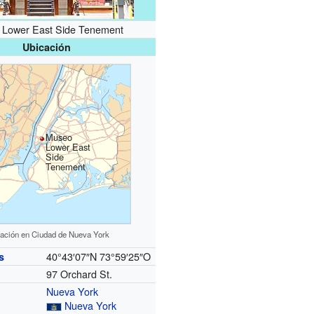
 Lower East Side Tenement
Ubicación
Museo
Lower East
Side
Tenement
ación en Ciudad de Nueva York
40°43′07″N
73°59′25″O
s
97 Orchard St.
Nueva York
Nueva York