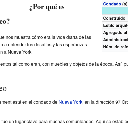
¿Por qué es
Condado
(s)
Construido
eo?
Estilo arqui
Agregado a
e nos muestra cómo era la vida diaria de las
Administrac
da a entender los desafíos y las esperanzas
Núm. de ref
n a Nueva York.
ntos tal como eran, con muebles y objetos de la época. Así, p
eo
ement está en el condado de
Nueva York
, en la dirección 97 O
e, fue un lugar clave para muchas comunidades. Aquí se estable