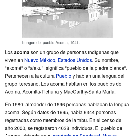
Imagen del pueblo Acoma, 1941.
Los
acoma
son un grupo de personas indígenas que
viven en
Nuevo México
,
Estados Unidos
. Su nombre,
"akomé" o "a'aku", significa "pueblo de la piedra blanca".
Pertenecen a la cultura
Pueblo
y hablan una lengua del
grupo keresano. Los acoma habitan en los pueblos de
Acoma, Acomita/Tichuna y MacCarthy/Santa María.
En 1980, alrededor de 1696 personas hablaban la lengua
acoma. Según datos de 1995, había 6344 personas
registradas como miembros de la tribu. En el censo del
año 2000, se registraron 4628 individuos. El pueblo de
Acoma, ubicado en el
condado de Sandoval
,
Nuevo