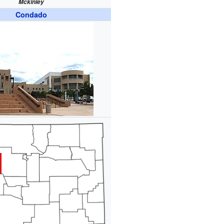
Mckinley
Condado