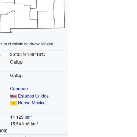
n en el estado de Nuevo México
35°35′N
108°16′O
s
Gallup
Gallup
Condado
Estados Unidos
Nuevo México
14 129
km²
15,54 km² km²
000)