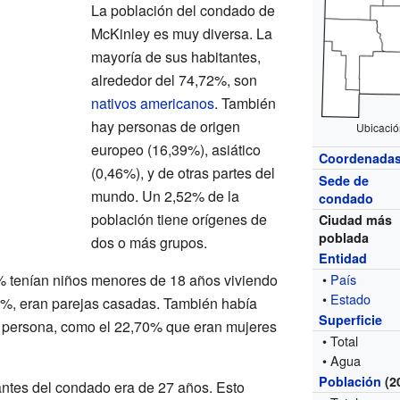
La población del condado de
McKinley es muy diversa. La
mayoría de sus habitantes,
alrededor del 74,72%, son
nativos americanos
. También
hay personas de origen
Ubicació
europeo (16,39%), asiático
Coordenada
(0,46%), y de otras partes del
Sede de
mundo. Un 2,52% de la
condado
población tiene orígenes de
Ciudad más
poblada
dos o más grupos.
Entidad
% tenían niños menores de 18 años viviendo
•
País
•
Estado
,70%, eran parejas casadas. También había
Superficie
a persona, como el 22,70% que eran mujeres
• Total
• Agua
Población
(2
ntes del condado era de 27 años. Esto