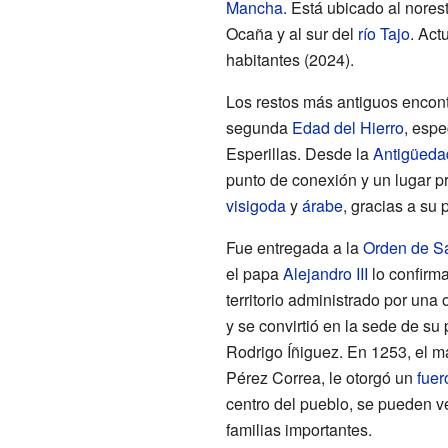
Mancha
. Está ubicado al nore
Ocaña y al sur del
río Tajo
. Act
habitantes (2024).
Los restos más antiguos encont
segunda
Edad del Hierro
, espe
Esperillas. Desde la
Antigüeda
punto de conexión y un lugar p
visigoda
y
árabe
, gracias a su 
Fue entregada a la
Orden de S
el papa
Alejandro III
lo confirma
territorio administrado por una 
y se convirtió en la sede de su
Rodrigo Íñiguez. En 1253, el m
Pérez Correa, le otorgó un
fuer
centro del pueblo, se pueden 
familias importantes.