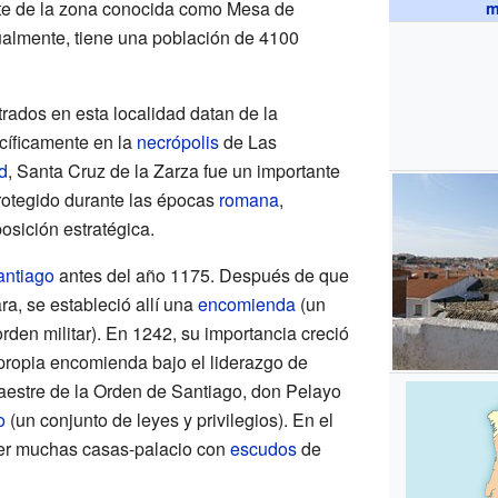
ste de la zona conocida como Mesa de
m
ualmente, tiene una población de 4100
rados en esta localidad datan de la
cíficamente en la
necrópolis
de Las
d
, Santa Cruz de la Zarza fue un importante
rotegido durante las épocas
romana
,
posición estratégica.
antiago
antes del año 1175. Después de que
ra, se estableció allí una
encomienda
(un
orden militar). En 1242, su importancia creció
 propia encomienda bajo el liderazgo de
aestre de la Orden de Santiago, don Pelayo
o
(un conjunto de leyes y privilegios). En el
ver muchas casas-palacio con
escudos
de