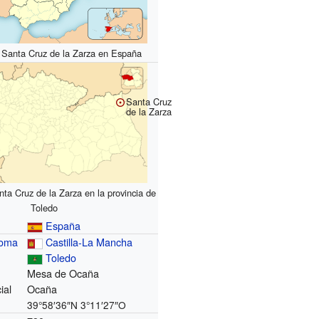
 Santa Cruz de la Zarza en España
Santa Cruz
de la Zarza
ta Cruz de la Zarza en la provincia de
Toledo
España
noma
Castilla-La Mancha
Toledo
Mesa de Ocaña
ial
Ocaña
39°58′36″N
3°11′27″O