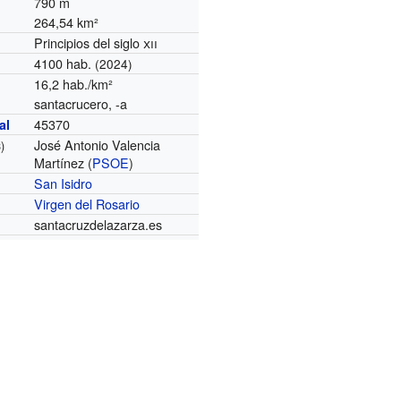
790 m
264,54 km²
Principios del siglo
xii
4100 hab.
(2024)
16,2 hab./km²
santacrucero, -a
45370
al
José Antonio Valencia
)
Martínez (
PSOE
)
San Isidro
Virgen del Rosario
santacruzdelazarza.es