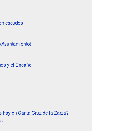
on escudos
 (Ayuntamiento)
o
ños y el Encaño
s hay en Santa Cruz de la Zarza?
es