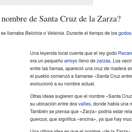
 nombre de Santa Cruz de la Zarza?
r se llamaba
Belcinia
o
Velsinia
. Durante el tiempo de los
godos
Una leyenda local cuenta que el rey godo
Recar
era un pequeño
arroyo
lleno de
zarzas
. Los veci
entre las llamas, apareció una cruz de madera si
el pueblo comenzó a llamarse «Santa Cruz entre 
evolucionó a su nombre actual.
Otras ideas sugieren que el nombre «Santa Cruz 
su ubicación entre dos
valles
, donde había una 
También se piensa que «Zarza» podría estar rela
quercus
, que significa «encina», ya que hay mu
Una última idea es que el nombre «de la Zarza»