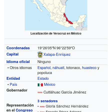
Localización de Veracruz en México
19°26′05″N
96°22′59″O
Coordenadas
Xalapa-Enríquez
Capital
Ninguno
Idioma oficial
• Otros idiomas
Español
,
náhuatl
, totonaco,
huasteco
y
popoluca
Estado
Entidad
•
País
México
Gobernador
Cuitláhuac García Jiménez
3 senadores
Representación
•
Gloria Sánchez Hernández
en el
Congreso
•
Ernesto Pérez Astorga