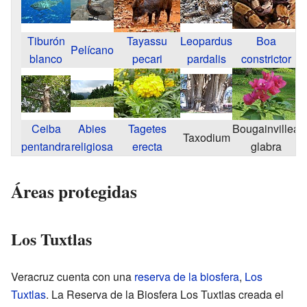
Tiburón
Tayassu
Leopardus
Boa
Pelícano
blanco
pecari
pardalis
constrictor
Ceiba
Abies
Tagetes
Bougainvillea
Taxodium
pentandra
religiosa
erecta
glabra
Áreas protegidas
Los Tuxtlas
Veracruz cuenta con una
reserva de la biosfera
,
Los
Tuxtlas
. La Reserva de la Biosfera Los Tuxtlas creada el