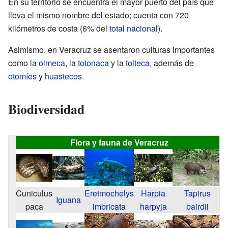
En su territorio se encuentra el mayor puerto del país que
lleva el mismo nombre del estado; cuenta con 720
kilómetros de costa (6% del
total nacional
).
Asimismo, en Veracruz se asentaron culturas importantes
como la
olmeca
, la
totonaca
y la
tolteca
, además de
otomíes
y
huastecos
.
Biodiversidad
Flora y fauna de Veracruz
Cuniculus
Eretmochelys
Harpia
Tapirus
Iguana
paca
imbricata
harpyja
bairdii