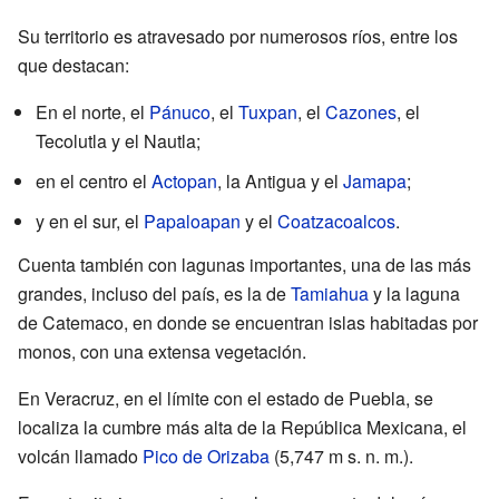
Su territorio es atravesado por numerosos ríos, entre los
que destacan:
En el norte, el
Pánuco
, el
Tuxpan
, el
Cazones
, el
Tecolutla y el Nautla;
en el centro el
Actopan
, la Antigua y el
Jamapa
;
y en el sur, el
Papaloapan
y el
Coatzacoalcos
.
Cuenta también con lagunas importantes, una de las más
grandes, incluso del país, es la de
Tamiahua
y la laguna
de Catemaco, en donde se encuentran islas habitadas por
monos, con una extensa vegetación.
En Veracruz, en el límite con el estado de Puebla, se
localiza la cumbre más alta de la República Mexicana, el
volcán llamado
Pico de Orizaba
(5,747 m s. n. m.).