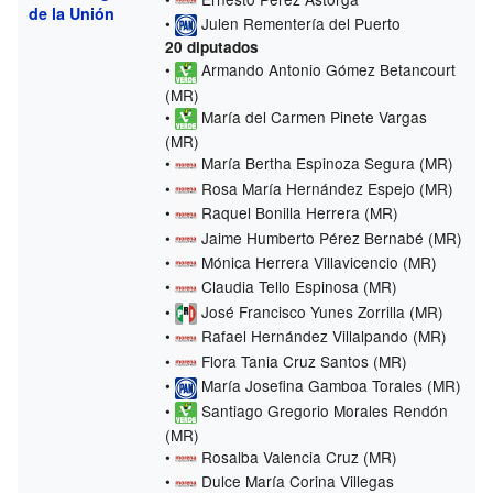
de la Unión
•
Julen Rementería del Puerto
20 diputados
•
Armando Antonio Gómez Betancourt
(MR)
•
María del Carmen Pinete Vargas
(MR)
•
María Bertha Espinoza Segura (MR)
•
Rosa María Hernández Espejo (MR)
•
Raquel Bonilla Herrera (MR)
•
Jaime Humberto Pérez Bernabé (MR)
•
Mónica Herrera Villavicencio (MR)
•
Claudia Tello Espinosa (MR)
•
José Francisco Yunes Zorrilla (MR)
•
Rafael Hernández Villalpando (MR)
•
Flora Tania Cruz Santos (MR)
•
María Josefina Gamboa Torales (MR)
•
Santiago Gregorio Morales Rendón
(MR)
•
Rosalba Valencia Cruz (MR)
•
Dulce María Corina Villegas