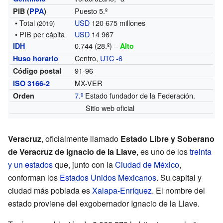
Puesto 5.º
PIB (
PPA
)
• Total
USD
120 675 millones
(2019)
• PIB per cápita
USD
14 967
0.744 (28.º) –
IDH
Alto
Centro,
UTC -6
Huso horario
91-96
Código postal
MX-VER
ISO 3166-2
7.º
Estado fundador de la Federación.
Orden
Sitio web oficial
Veracruz
, oficialmente llamado
Estado Libre y Soberano
de Veracruz de Ignacio de la Llave
, es uno de los
treinta
y un estados
que, junto con la
Ciudad de México
,
conforman los
Estados Unidos Mexicanos
. Su capital y
ciudad más poblada es
Xalapa-Enríquez
. El nombre del
estado proviene del exgobernador Ignacio de la Llave.