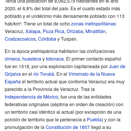
Tenía una población de 8,062,579 habitantes en el año
2020, el 6.8% del total del país. Es el cuarto estado más
poblado y el undécimo más densamente poblado con 113
hab/km². Tiene un total de ocho
zonas metropolitanas
:
Veracruz,
Xalapa
,
Poza Rica
,
Orizaba
,
Minatitlán
,
Coatzacoalcos
,
Córdoba
y Tuxpan.
En la época prehispánica habitaron las civilizaciones
olmeca
,
huasteca
y
totonaca
. El primer contacto español
fue en 1518, por una exploración capitaneada por
Juan de
Grijalva
en el
río Tonalá
. En el
Virreinato de la Nueva
España
el territorio actual que conforma Veracruz era muy
parecido a la Provincia de Veracruz. Tras la
Independencia de México
, fue una de las entidades
federativas originales (séptima en orden de creación) con
un territorio casi idéntico al actual (por excepción de una
porción de territorio que le pertenecía a
Puebla
) y con la
promulgación de la
Constitución de 1857
llegó a su