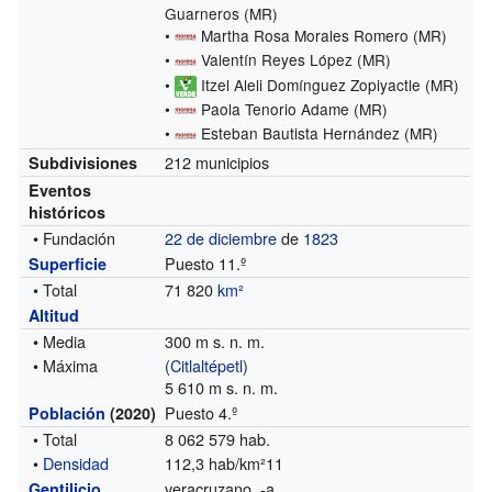
Guarneros (MR)
•
Martha Rosa Morales Romero (MR)
•
Valentín Reyes López (MR)
•
Itzel Aleli Domínguez Zopiyactle (MR)
•
Paola Tenorio Adame (MR)
•
Esteban Bautista Hernández (MR)
212 municipios
Subdivisiones
Eventos
históricos
• Fundación
22 de diciembre
de
1823
Puesto 11.º
Superficie
• Total
71 820
km²
Altitud
• Media
300 m s. n. m.
• Máxima
(
Citlaltépetl
)
5 610 m s. n. m.
Puesto 4.º
Población
(2020)
• Total
8 062 579 hab.
•
Densidad
112,3 hab/km²11
veracruzano, -a
Gentilicio